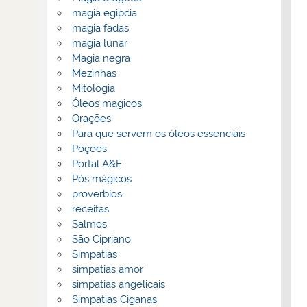
magia egipcia
magia fadas
magia lunar
Magia negra
Mezinhas
Mitologia
Óleos magicos
Orações
Para que servem os óleos essenciais
Poções
Portal A&E
Pós mágicos
proverbios
receitas
Salmos
São Cipriano
Simpatias
simpatias amor
simpatias angelicais
Simpatias Ciganas