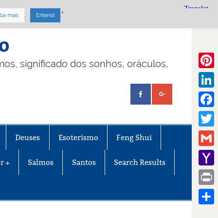
.
."
ba mais
Entendi
mo
lmos, significado dos sonhos, oráculos,
Pinte
Linke
Face
Twitt
Deuses
Esoterismo
Feng Shui
Gmail
r +
Salmos
Santos
Search Results
Yaho
Mail
Print
Share