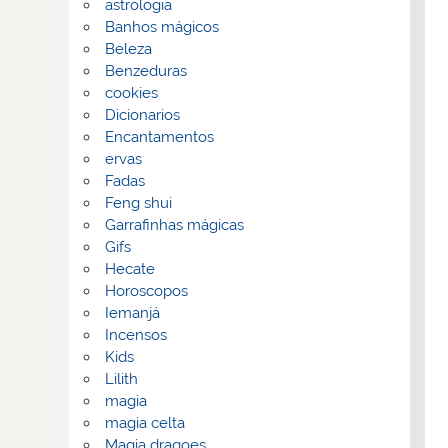
astrologia
Banhos mágicos
Beleza
Benzeduras
cookies
Dicionarios
Encantamentos
ervas
Fadas
Feng shui
Garrafinhas mágicas
Gifs
Hecate
Horoscopos
Iemanjá
Incensos
Kids
Lilith
magia
magia celta
Magia dragoes