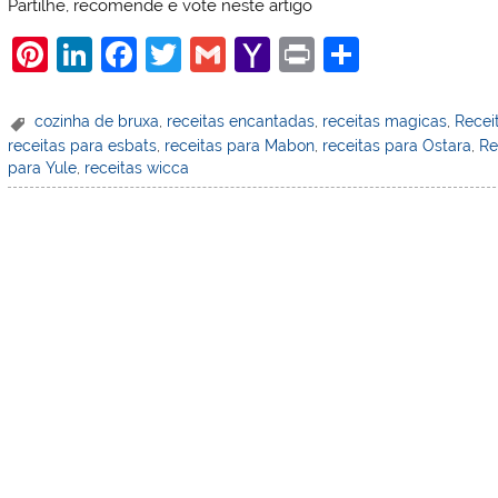
Partilhe, recomende e vote neste artigo
Pi
Li
F
T
G
Y
Pr
S
nt
n
a
w
m
a
in
h
er
k
c
itt
ai
h
t
ar
cozinha de bruxa
,
receitas encantadas
,
receitas magicas
,
Recei
receitas para esbats
,
receitas para Mabon
,
receitas para Ostara
,
Re
e
e
e
er
l
o
e
para Yule
,
receitas wicca
st
dI
b
o
n
o
M
o
ai
k
l