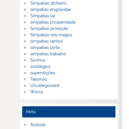
Simpatias dinheiro
simpatias engravidar
Simpatias lar
simpatias prosperidade
Simpatias proteção
Simpatias reis magos
simpatias santos
simpatias sorte
simpatias trabalho
Sonhos
sortilégios
superstições
Talismãs
Uncategorized
Wicca
Meta
Acessar