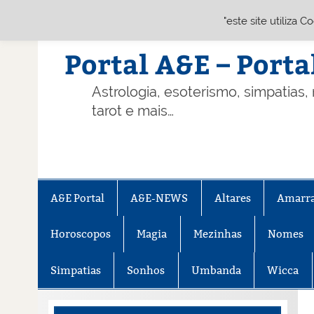
"este site utiliza 
Skip
to
content
Portal A&E – Porta
Astrologia, esoterismo, simpatias,
tarot e mais…
A&E Portal
A&E-NEWS
Altares
Amarr
Horoscopos
Magia
Mezinhas
Nomes
Simpatias
Sonhos
Umbanda
Wicca