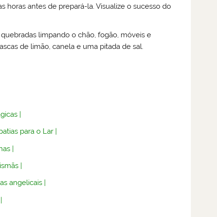
horas antes de prepará-la. Visualize o sucesso do
s quebradas limpando o chão, fogão, móveis e
ascas de limão, canela e uma pitada de sal.
gicas
|
atias para o Lar
|
nas
|
lismãs
|
as angelicais
|
|