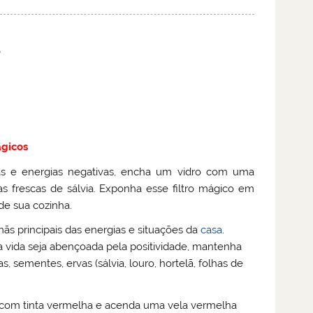
s
gicos
mas e energias negativas, encha um vidro com uma
as frescas de sálvia. Exponha esse filtro mágico em
de sua cozinha.
ãs principais das energias e situações da
casa
.
a vida seja abençoada pela positividade, mantenha
sementes, ervas (sálvia, louro, hortelã, folhas de
-a com tinta vermelha e acenda uma vela vermelha