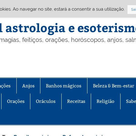
Cookies. Ao navegar no site, estará a consentir a sua utilização.
Sai
l astrologia e esoteris
 magias, feitiços, orações, horóscopos, anjos, sa
ações
Anjos
Banhos mágicos
Beleza & Bem-estar
Orações
Oráculos
Receitas
Religião
Sabe