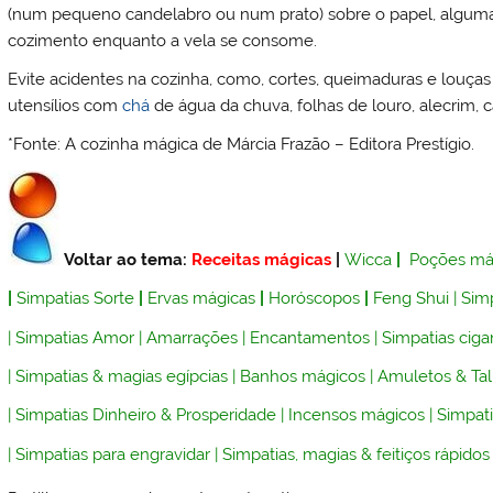
(num pequeno candelabro ou num prato) sobre o papel, algumas 
cozimento enquanto a vela se consome.
Evite acidentes na cozinha, como, cortes, queimaduras e louça
utensílios com
chá
de água da chuva, folhas de louro, alecrim, c
*Fonte: A cozinha mágica de Márcia Frazão – Editora Prestígio.
Voltar ao tema:
Receitas mágicas
|
Wicca
|
Poções má
|
Simpatias Sorte
|
Ervas mágicas
|
Horóscopos
|
Feng Shui
|
Simp
|
Simpatias Amor
|
Amarrações
|
Encantamentos
|
Simpatias ciga
|
Simpatias & magias egípcias
|
Banhos mágicos
|
Amuletos & Ta
|
Simpatias Dinheiro & Prosperidade
|
Incensos mágicos
|
Simpati
|
Simpatias para engravidar
|
Simpatias, magias & feitiços rápidos