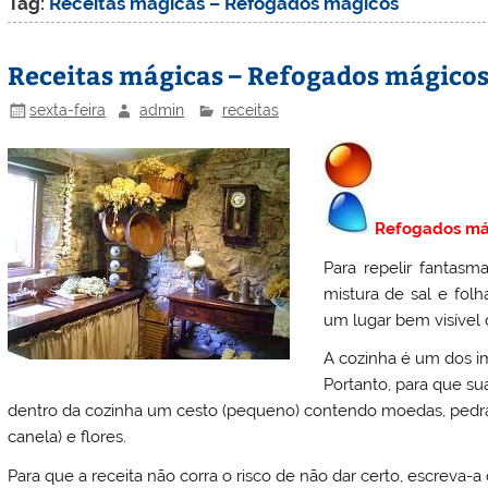
Tag:
Receitas mágicas – Refogados mágicos
Receitas mágicas – Refogados mágico
sexta-feira
admin
receitas
Refogados má
Para repelir fantas
mistura de sal e folh
um lugar bem visível 
A cozinha é um dos im
Portanto, para que su
dentro da cozinha um cesto (pequeno) contendo moedas, pedras, 
canela) e flores.
Para que a receita não corra o risco de não dar certo, escreva