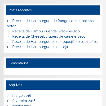
n
o
M
Posts recentes
o
ai
k
l
Receita de Hambúrguer de frango com cebolinha
verde
Receita de Hamburguer de Grão-de-Bico
Receita de Cheeseburguers de carne e bacon
Receita de Hambúrgueres de requeijão e espinafres
Receita de Hambúrgueres de soja
Comentários
Arquivos
março 2016
fevereiro 2016
janeiro 2016