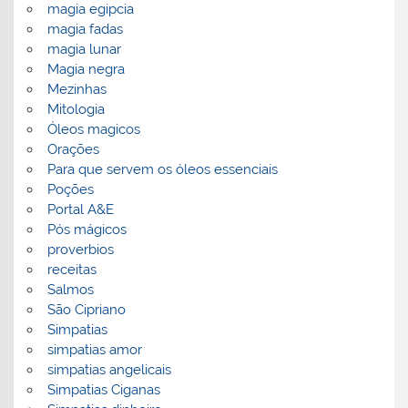
magia egipcia
magia fadas
magia lunar
Magia negra
Mezinhas
Mitologia
Óleos magicos
Orações
Para que servem os óleos essenciais
Poções
Portal A&E
Pós mágicos
proverbios
receitas
Salmos
São Cipriano
Simpatias
simpatias amor
simpatias angelicais
Simpatias Ciganas