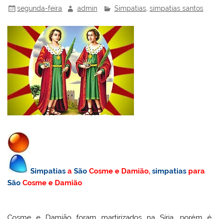
segunda-feira
admin
Simpatias
,
simpatias santos
Simpatias
a
São
Cosme e Damião,
simpatias
para
São
Cosme e Damião
Cosme e Damião foram martirizados na Síria, porém é