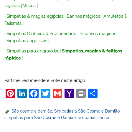
ciganas
|
Wicca
|
|
Simpatias & magias egípcias
|
Banhos mágicos
|
Amuletos &
Talismãs
|
|
Simpatias Dinheiro & Prosperidade
|
Incensos mágicos
|
Simpatias angelicais
|
|
Simpatias para engravidar
|
Simpatias, magias & feitiços
rápidos
|
Partilhe, recomende e vote neste artigo
Pi
Li
F
T
G
Y
Pr
S
nt
n
a
w
m
a
in
h
er
k
c
itt
ai
h
t
ar
São cosme e damião
,
Simpatias a São Cosme e Damião
,
simpatias para São Cosme e Damião
,
simpatias santos
e
e
e
er
l
o
e
st
dI
b
o