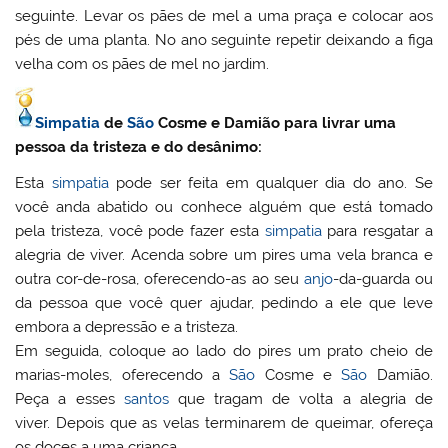
seguinte. Levar os pães de mel a uma praça e colocar aos
pés de uma planta. No ano seguinte repetir deixando a figa
velha com os pães de mel no jardim.
Simpatia
de
São
Cosme e Damião para livrar uma
pessoa da tristeza e do desânimo:
Esta
simpatia
pode ser feita em qualquer dia do ano. Se
você anda abatido ou conhece alguém que está tomado
pela tristeza, você pode fazer esta
simpatia
para resgatar a
alegria de viver. Acenda sobre um pires uma vela branca e
outra cor-de-rosa, oferecendo-as ao seu
anjo
-da-guarda ou
da pessoa que você quer ajudar, pedindo a ele que leve
embora a depressão e a tristeza.
Em seguida, coloque ao lado do pires um prato cheio de
marias-moles, oferecendo a
São
Cosme e
São
Damião.
Peça a esses
santos
que tragam de volta a alegria de
viver. Depois que as velas terminarem de queimar, ofereça
os doces a uma criança.