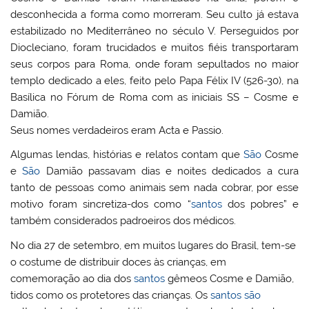
desconhecida a forma como morreram. Seu culto já estava
estabilizado no Mediterrâneo no século V. Perseguidos por
Diocleciano, foram trucidados e muitos fiéis transportaram
seus corpos para Roma, onde foram sepultados no maior
templo dedicado a eles, feito pelo Papa Félix IV (526-30), na
Basílica no Fórum de Roma com as iniciais SS – Cosme e
Damião.
Seus nomes verdadeiros eram Acta e Passio.
Algumas lendas, histórias e relatos contam que
São
Cosme
e
São
Damião passavam dias e noites dedicados a cura
tanto de pessoas como animais sem nada cobrar, por esse
motivo foram sincretiza-dos como “
santos
dos pobres” e
também considerados padroeiros dos médicos.
No dia 27 de setembro, em muitos lugares do Brasil, tem-se
o costume de distribuir doces às crianças, em
comemoração ao dia dos
santos
gêmeos Cosme e Damião,
tidos como os protetores das crianças. Os
santos
são