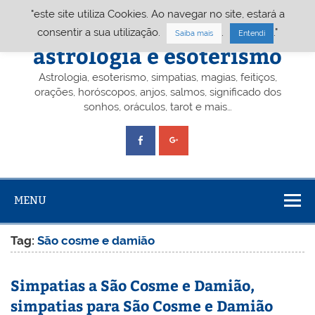
Skip
"este site utiliza Cookies. Ao navegar no site, estará a
to
content
Portal A&E – Portal
consentir a sua utilização.
.
."
Saiba mais
Entendi
astrologia e esoterismo
Astrologia, esoterismo, simpatias, magias, feitiços,
orações, horóscopos, anjos, salmos, significado dos
sonhos, oráculos, tarot e mais…
MENU
Tag:
São cosme e damião
Simpatias a São Cosme e Damião,
simpatias para São Cosme e Damião