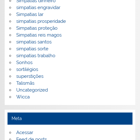
Simpatias dinheiro
simpatias engravidar
Simpatias lar
simpatias prosperidade
Simpatias proteção
Simpatias reis magos
simpatias santos
simpatias sorte
simpatias trabalho
Sonhos
sortilégios
superstições
Talismãs
Uncategorized
Wicca
Meta
Acessar
Feed de posts