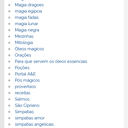
Magia dragoes
magia egipcia
magia fadas
magia lunar
Magia negra
Mezinhas
Mitologia
Óleos magicos
Orações
Para que servem os óleos essenciais
Poções
Portal A&E
Pós mágicos
proverbios
receitas
Salmos
São Cipriano
Simpatias
simpatias amor
simpatias angelicais