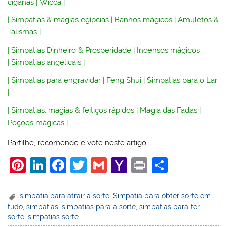
ciganas
|
Wicca
|
|
Simpatias & magias egípcias
|
Banhos mágicos
|
Amuletos &
Talismãs
|
|
Simpatias Dinheiro & Prosperidade
|
Incensos mágicos
|
Simpatias angelicais
|
|
Simpatias para engravidar
|
Feng Shui
|
Simpatias para o Lar
|
|
Simpatias, magias & feitiços rápidos
|
Magia das Fadas
|
Poções mágicas
|
Partilhe, recomende e vote neste artigo
Pi
Li
F
T
G
Y
Pr
S
nt
n
a
w
m
a
in
h
er
k
c
itt
ai
h
t
ar
simpatia para atrair a sorte
,
Simpatia para obter sorte em
tudo
,
simpatias
,
simpatias para a sorte
,
simpatias para ter
e
e
e
er
l
o
e
sorte
,
simpatias sorte