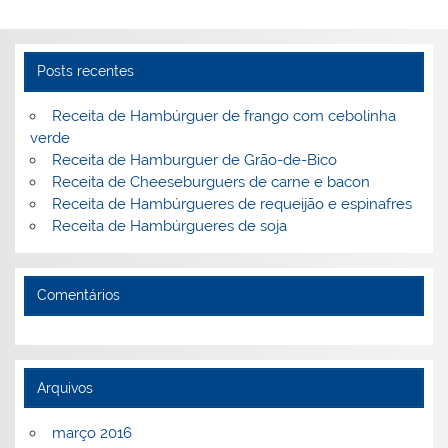
st
dI
b
o
n
o
M
o
ai
Posts recentes
k
l
Receita de Hambúrguer de frango com cebolinha
verde
Receita de Hamburguer de Grão-de-Bico
Receita de Cheeseburguers de carne e bacon
Receita de Hambúrgueres de requeijão e espinafres
Receita de Hambúrgueres de soja
Comentários
Arquivos
março 2016