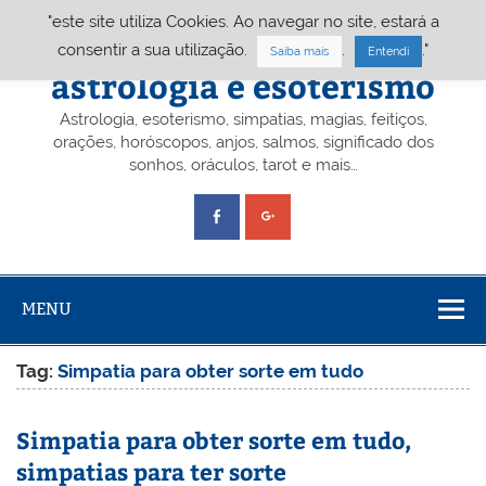
Skip
"este site utiliza Cookies. Ao navegar no site, estará a
to
content
Portal A&E – Portal
consentir a sua utilização.
.
."
Saiba mais
Entendi
astrologia e esoterismo
Astrologia, esoterismo, simpatias, magias, feitiços,
orações, horóscopos, anjos, salmos, significado dos
sonhos, oráculos, tarot e mais…
MENU
Tag:
Simpatia para obter sorte em tudo
Simpatia para obter sorte em tudo,
simpatias para ter sorte