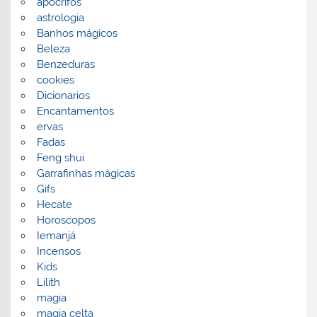
apocrifos
astrologia
Banhos mágicos
Beleza
Benzeduras
cookies
Dicionarios
Encantamentos
ervas
Fadas
Feng shui
Garrafinhas mágicas
Gifs
Hecate
Horoscopos
Iemanjá
Incensos
Kids
Lilith
magia
magia celta