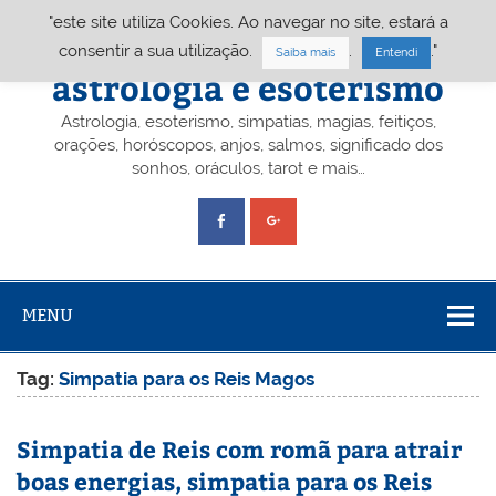
Skip
"este site utiliza Cookies. Ao navegar no site, estará a
to
content
Portal A&E – Portal
consentir a sua utilização.
.
."
Saiba mais
Entendi
astrologia e esoterismo
Astrologia, esoterismo, simpatias, magias, feitiços,
orações, horóscopos, anjos, salmos, significado dos
sonhos, oráculos, tarot e mais…
MENU
Tag:
Simpatia para os Reis Magos
Simpatia de Reis com romã para atrair
boas energias, simpatia para os Reis