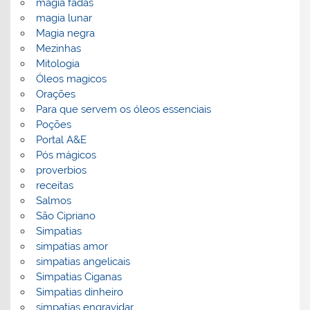
magia fadas
magia lunar
Magia negra
Mezinhas
Mitologia
Óleos magicos
Orações
Para que servem os óleos essenciais
Poções
Portal A&E
Pós mágicos
proverbios
receitas
Salmos
São Cipriano
Simpatias
simpatias amor
simpatias angelicais
Simpatias Ciganas
Simpatias dinheiro
simpatias engravidar