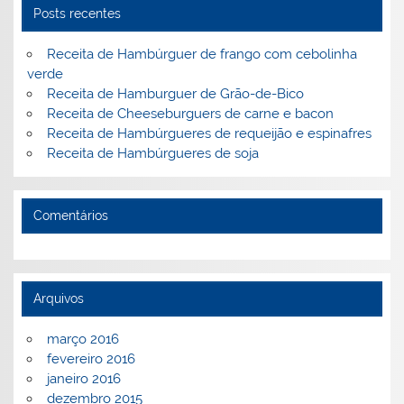
o
ai
Posts recentes
k
l
Receita de Hambúrguer de frango com cebolinha
verde
Receita de Hamburguer de Grão-de-Bico
Receita de Cheeseburguers de carne e bacon
Receita de Hambúrgueres de requeijão e espinafres
Receita de Hambúrgueres de soja
Comentários
Arquivos
março 2016
fevereiro 2016
janeiro 2016
dezembro 2015