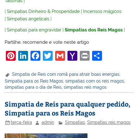
Talismãs
|
|
Simpatias Dinheiro & Prosperidade
|
Incensos mágicos
|
Simpatias angelicais
|
|
Simpatias para engravidar
|
Simpatias dos Reis Magos
|
Partilhe, recomende e vote neste artigo
Pi
Li
F
T
G
Y
Pr
S
nt
n
a
w
m
a
in
h
er
k
c
itt
ai
h
t
ar
Simpatia de Reis com romã para atrair boas energias
,
Simpatia para os Reis Magos
,
simpatias com os reis magos
,
e
e
e
er
l
o
e
simpatias para o dia de Reis
,
simpatias reis magos
st
dI
b
o
n
o
M
Simpatia de Reis para qualquer pedido,
Simpatia para os Reis Magos
o
ai
k
l
terça-feira
admin
Simpatias
,
Simpatias reis magos