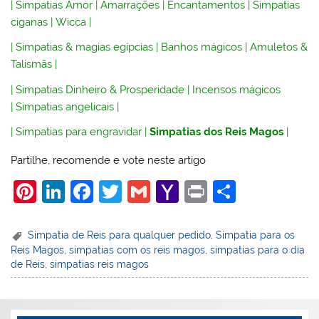
|
Simpatias Amor
|
Amarrações
|
Encantamentos
|
Simpatias
ciganas
|
Wicca
|
|
Simpatias & magias egípcias
|
Banhos mágicos
|
Amuletos &
Talismãs
|
|
Simpatias Dinheiro & Prosperidade
|
Incensos mágicos
|
Simpatias angelicais
|
|
Simpatias para engravidar
|
Simpatias dos Reis Magos
|
Partilhe, recomende e vote neste artigo
Pi
Li
F
T
G
Y
Pr
S
nt
n
a
w
m
a
in
h
er
k
c
itt
ai
h
t
ar
Simpatia de Reis para qualquer pedido
,
Simpatia para os
Reis Magos
,
simpatias com os reis magos
,
simpatias para o dia
e
e
e
er
l
o
e
de Reis
,
simpatias reis magos
st
dI
b
o
n
o
M