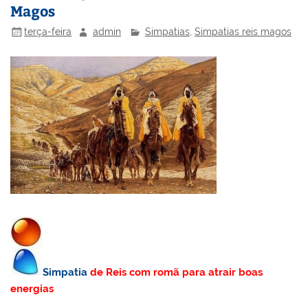
Magos
terça-feira
admin
Simpatias
,
Simpatias reis magos
Simpatia
de Reis com romã para atrair boas
energias