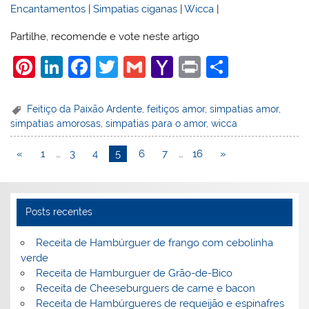
Encantamentos
|
Simpatias ciganas
|
Wicca
|
Partilhe, recomende e vote neste artigo
Pi
Li
F
T
G
Y
Pr
S
nt
n
a
w
m
a
in
h
er
k
c
itt
ai
h
t
ar
Feitiço da Paixão Ardente
,
feitiços amor
,
simpatias amor
,
simpatias amorosas
,
simpatias para o amor
,
wicca
e
e
e
er
l
o
e
st
dI
b
o
«
1
…
3
4
5
6
7
…
16
»
n
o
M
o
ai
Posts recentes
k
l
Receita de Hambúrguer de frango com cebolinha
verde
Receita de Hamburguer de Grão-de-Bico
Receita de Cheeseburguers de carne e bacon
Receita de Hambúrgueres de requeijão e espinafres