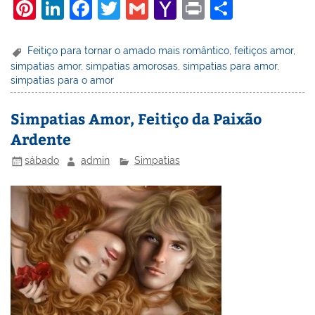
Pi
Li
F
T
G
Y
Pr
S
nt
n
a
w
m
a
in
h
er
k
c
itt
ai
h
t
ar
Feitiço para tornar o amado mais romântico
,
feitiços amor
,
simpatias amor
,
simpatias amorosas
,
simpatias para amor
,
e
e
e
er
l
o
e
simpatias para o amor
st
dI
b
o
n
o
M
Simpatias Amor, Feitiço da Paixão
Ardente
o
ai
k
l
sábado
admin
Simpatias