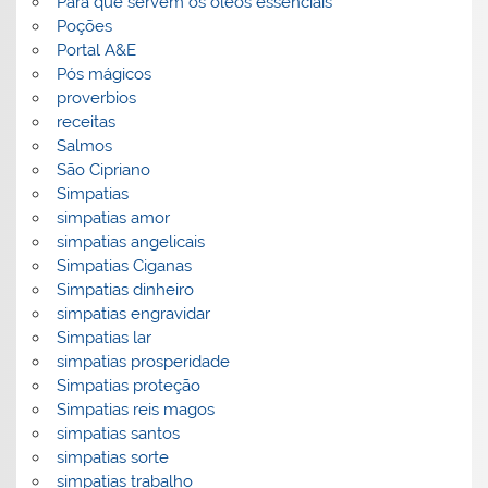
Para que servem os óleos essenciais
Poções
Portal A&E
Pós mágicos
proverbios
receitas
Salmos
São Cipriano
Simpatias
simpatias amor
simpatias angelicais
Simpatias Ciganas
Simpatias dinheiro
simpatias engravidar
Simpatias lar
simpatias prosperidade
Simpatias proteção
Simpatias reis magos
simpatias santos
simpatias sorte
simpatias trabalho