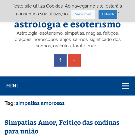
Skip
"este site utiliza Cookies. Ao navegar no site, estará a
to
content
Portal A&E – Portal
consentir a sua utilização.
.
."
Saiba mais
Entendi
astrologia e esoterismo
Astrologia, esoterismo, simpatias, magias, feitiços,
orações, horóscopos, anjos, salmos, significado dos
sonhos, oráculos, tarot e mais…
MENU
Tag:
simpatias amorosas
Simpatias Amor, Feitiço das ondinas
para união