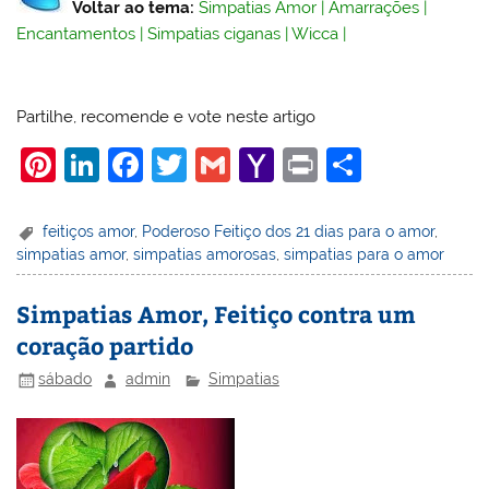
Voltar ao tema:
Simpatias Amor
|
Amarrações
|
Encantamentos
|
Simpatias ciganas
|
Wicca
|
Partilhe, recomende e vote neste artigo
Pi
Li
F
T
G
Y
Pr
S
nt
n
a
w
m
a
in
h
er
k
c
itt
ai
h
t
ar
feitiços amor
,
Poderoso Feitiço dos 21 dias para o amor
,
simpatias amor
,
simpatias amorosas
,
simpatias para o amor
e
e
e
er
l
o
e
st
dI
b
o
Simpatias Amor, Feitiço contra um
n
o
M
coração partido
o
ai
sábado
admin
Simpatias
k
l