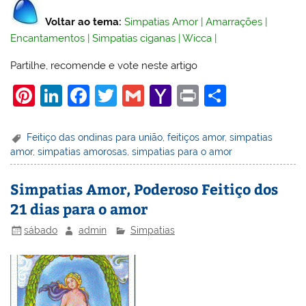
Voltar ao tema:
Simpatias Amor
|
Amarrações
|
Encantamentos
|
Simpatias ciganas
|
Wicca
|
Partilhe, recomende e vote neste artigo
Pi
Li
F
T
G
Y
Pr
S
nt
n
a
w
m
a
in
h
er
k
c
itt
ai
h
t
ar
Feitiço das ondinas para união
,
feitiços amor
,
simpatias
amor
,
simpatias amorosas
,
simpatias para o amor
e
e
e
er
l
o
e
st
dI
b
o
Simpatias Amor, Poderoso Feitiço dos
n
o
M
21 dias para o amor
o
ai
sábado
admin
Simpatias
k
l