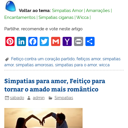
Voltar ao tema:
Simpatias Amor
|
Amarrações
|
Encantamentos
|
Simpatias ciganas
|
Wicca
|
Partilhe, recomende e vote neste artigo
Pi
Li
F
T
G
Y
Pr
S
nt
n
a
w
m
a
in
h
er
k
c
itt
ai
h
t
ar
Feitiço contra um coração partido
,
feitiços amor
,
simpatias
amor
,
simpatias amorosas
,
simpatias para o amor
,
wicca
e
e
e
er
l
o
e
st
dI
b
o
Simpatias para amor, Feitiço para
n
o
M
tornar o amado mais romântico
o
ai
sábado
admin
Simpatias
k
l