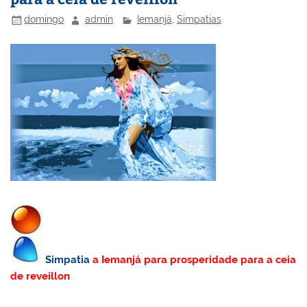
o
ai
k
l
domingo
admin
Iemanjá
,
Simpatias
Simpatia
a Iemanjá para prosperidade para a ceia
de reveillon