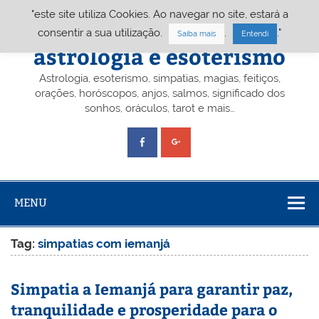
Skip
"este site utiliza Cookies. Ao navegar no site, estará a
to
content
Portal A&E – Portal
consentir a sua utilização.
.
."
Saiba mais
Entendi
astrologia e esoterismo
Astrologia, esoterismo, simpatias, magias, feitiços,
orações, horóscopos, anjos, salmos, significado dos
sonhos, oráculos, tarot e mais…
MENU
Tag:
simpatias com iemanjá
Simpatia a Iemanjá para garantir paz,
tranquilidade e prosperidade para o