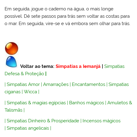
Em seguida, jogue o caderno na água, o mais longe
possível. Dê sete passos para trás sem voltar as costas para
o mar. Em seguida, vire-se e vá embora sem olhar para trás.
Voltar ao tema:
Simpatias a Iemanjá
|
Simpatias
Defesa & Proteção
|
|
Simpatias Amor
|
Amarrações
|
Encantamentos
|
Simpatias
ciganas
|
Wicca
|
|
Simpatias & magias egípcias
|
Banhos mágicos
|
Amuletos &
Talismãs
|
|
Simpatias Dinheiro & Prosperidade
|
Incensos mágicos
|
Simpatias angelicais
|