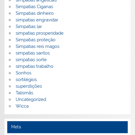
simpatias angelicais
Simpatias Ciganas
Simpatias dinheiro
simpatias engravidar
Simpatias lar
simpatias prosperidade
Simpatias proteção
Simpatias reis magos
simpatias santos
simpatias sorte
simpatias trabalho
Sonhos
sortilégios
superstições
Talismãs
Uncategorized
Wicca
Meta