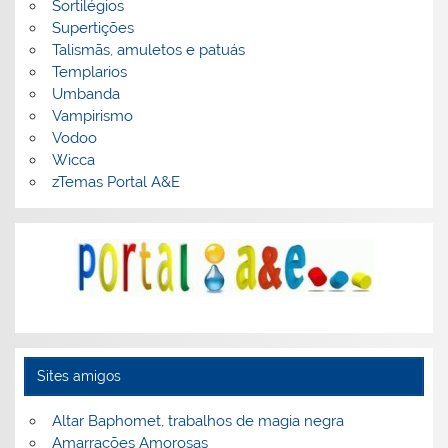
Sortilégios
Supertições
Talismãs, amuletos e patuás
Templarios
Umbanda
Vampirismo
Vodoo
Wicca
zTemas Portal A&E
Sites amigos
Altar Baphomet, trabalhos de magia negra
Amarrações Amorosas