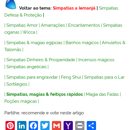
Voltar ao tema:
Simpatias a Iemanjá
|
Simpatias
Defesa & Proteção
|
|
Simpatias Amor
|
Amarrações
|
Encantamentos
|
Simpatias
ciganas
|
Wicca
|
|
Simpatias & magias egípcias
|
Banhos mágicos
|
Amuletos &
Talismãs
|
|
Simpatias Dinheiro & Prosperidade
|
Incensos mágicos
|
Simpatias angelicais
|
|
Simpatias para engravidar
|
Feng Shui
|
Simpatias para o Lar
|
Sortilégios
|
|
Simpatias, magias & feitiços rápidos
|
Magia das Fadas
|
Poções mágicas
|
Partilhe, recomende e vote neste artigo
Pi
Li
F
T
G
Y
Pr
S