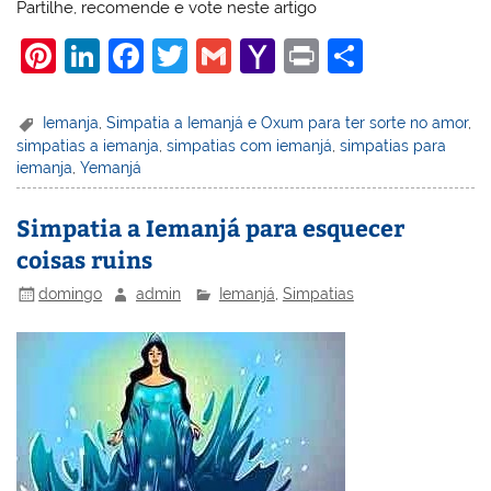
Partilhe, recomende e vote neste artigo
Pi
Li
F
T
G
Y
Pr
S
nt
n
a
w
m
a
in
h
er
k
c
itt
ai
h
t
ar
Iemanja
,
Simpatia a Iemanjá e Oxum para ter sorte no amor
,
simpatias a iemanja
,
simpatias com iemanjá
,
simpatias para
e
e
e
er
l
o
e
iemanja
,
Yemanjá
st
dI
b
o
n
o
M
Simpatia a Iemanjá para esquecer
coisas ruins
o
ai
k
l
domingo
admin
Iemanjá
,
Simpatias