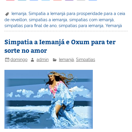
nt
n
a
w
m
a
in
h
er
k
c
itt
ai
h
t
ar
Iemanja
,
Simpatia a Iemanjá para prosperidade para a ceia
de reveillon
,
simpatias a iemanja
,
simpatias com iemanjá
,
e
e
e
er
l
o
e
simpatias para final de ano
,
simpatias para iemanja
,
Yemanjá
st
dI
b
o
n
o
M
Simpatia a Iemanjá e Oxum para ter
sorte no amor
o
ai
k
l
domingo
admin
Iemanjá
,
Simpatias