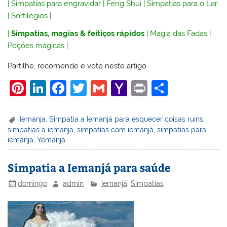
|
Simpatias para engravidar
|
Feng Shui
|
Simpatias para o Lar
|
Sortilégios
|
|
Simpatias, magias & feitiços rápidos
|
Magia das Fadas
|
Poções mágicas
|
Partilhe, recomende e vote neste artigo
Pi
Li
F
T
G
Y
Pr
S
nt
n
a
w
m
a
in
h
er
k
c
itt
ai
h
t
ar
Iemanja
,
Simpatia a Iemanjá para esquecer coisas ruins
,
simpatias a iemanja
,
simpatias com iemanjá
,
simpatias para
e
e
e
er
l
o
e
iemanja
,
Yemanjá
st
dI
b
o
n
o
M
Simpatia a Iemanjá para saúde
o
ai
domingo
admin
Iemanjá
,
Simpatias
k
l