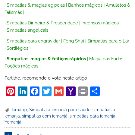
|
Simpatias & magias egípcias
|
Banhos mágicos
|
Amuletos &
Talismãs
|
|
Simpatias Dinheiro & Prosperidade
|
Incensos mágicos
|
Simpatias angelicais
|
|
Simpatias para engravidar
|
Feng Shui
|
Simpatias para o Lar
|
Sortilégios
|
|
Simpatias, magias & feitiços rápidos
|
Magia das Fadas
|
Poções mágicas
|
Partilhe, recomende e vote neste artigo
Pi
Li
F
T
G
Y
Pr
S
nt
n
a
w
m
a
in
h
er
k
c
itt
ai
h
t
ar
Iemanja
,
Simpatia a Iemanjá para saúde
,
simpatias a
iemanja
,
simpatias com iemanjá
,
simpatias para iemanja
,
e
e
e
er
l
o
e
Yemanjá
st
dI
b
o