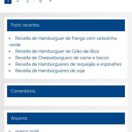
1
2
3
…
5
»
n
o
M
o
ai
k
l
Posts recentes
Receita de Hambúrguer de frango com cebolinha
verde
Receita de Hamburguer de Grão-de-Bico
Receita de Cheeseburguers de carne e bacon
Receita de Hambúrgueres de requeijão e espinafres
Receita de Hambúrgueres de soja
Comentários
Arquivos
março 2016