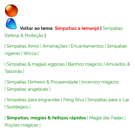
Voltar ao tema:
Simpatias a Iemanjá
|
Simpatias
Defesa & Proteção
|
|
Simpatias Amor
|
Amarrações
|
Encantamentos
|
Simpatias
ciganas
|
Wicca
|
|
Simpatias & magias egípcias
|
Banhos mágicos
|
Amuletos &
Talismãs
|
|
Simpatias Dinheiro & Prosperidade
|
Incensos mágicos
|
Simpatias angelicais
|
|
Simpatias para engravidar
|
Feng Shui
|
Simpatias para o Lar
|
Sortilégios
|
|
Simpatias, magias & feitiços rápidos
|
Magia das Fadas
|
Poções mágicas
|