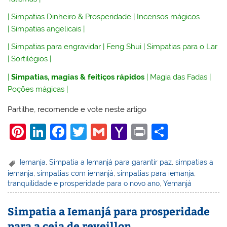
|
Simpatias Dinheiro & Prosperidade
|
Incensos mágicos
|
Simpatias angelicais
|
|
Simpatias para engravidar
|
Feng Shui
|
Simpatias para o Lar
|
Sortilégios
|
|
Simpatias, magias & feitiços rápidos
|
Magia das Fadas
|
Poções mágicas
|
Partilhe, recomende e vote neste artigo
Pi
Li
F
T
G
Y
Pr
S
nt
n
a
w
m
a
in
h
er
k
c
itt
ai
h
t
ar
Iemanja
,
Simpatia a Iemanjá para garantir paz
,
simpatias a
iemanja
,
simpatias com iemanjá
,
simpatias para iemanja
,
e
e
e
er
l
o
e
tranquilidade e prosperidade para o novo ano
,
Yemanjá
st
dI
b
o
n
o
M
Simpatia a Iemanjá para prosperidade
para a ceia de reveillon