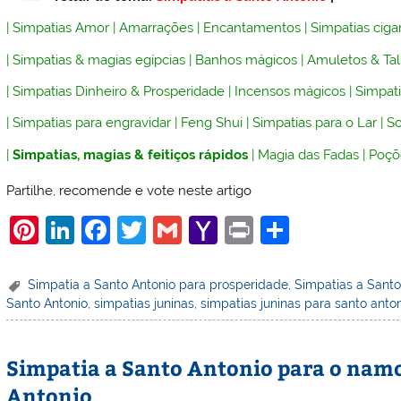
|
Simpatias Amor
|
Amarrações
|
Encantamentos
|
Simpatias ciga
|
Simpatias & magias egípcias
|
Banhos mágicos
|
Amuletos & Ta
|
Simpatias Dinheiro & Prosperidade
|
Incensos mágicos
|
Simpati
|
Simpatias para engravidar
|
Feng Shui
|
Simpatias para o Lar
|
So
|
Simpatias, magias & feitiços rápidos
|
Magia das Fadas
|
Poçõ
Partilhe, recomende e vote neste artigo
Pi
Li
F
T
G
Y
Pr
S
nt
n
a
w
m
a
in
h
er
k
c
itt
ai
h
t
ar
Simpatia a Santo Antonio para prosperidade
,
Simpatias a Santo
Santo Antonio
,
simpatias juninas
,
simpatias juninas para santo anto
e
e
e
er
l
o
e
st
dI
b
o
Simpatia a Santo Antonio para o namor
n
o
M
Antonio