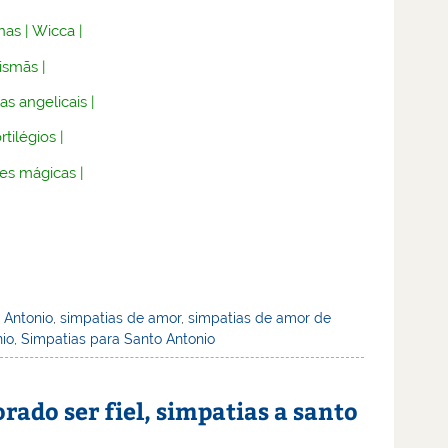
nas
|
Wicca
|
lismãs
|
as angelicais
|
rtilégios
|
es mágicas
|
 Antonio
,
simpatias de amor
,
simpatias de amor de
nio
,
Simpatias para Santo Antonio
ado ser fiel, simpatias a santo