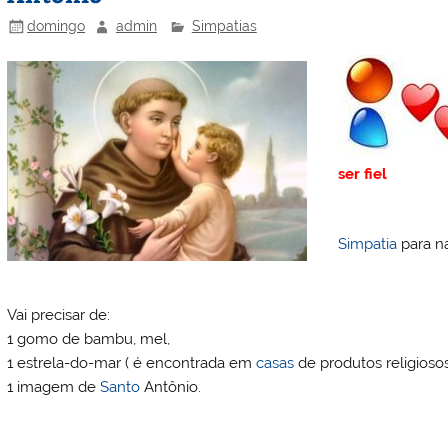
o
ai
k
l
domingo
admin
Simpatias
ser fiel
Simpatia
para na
Vai precisar de:
1 gomo de bambu, mel,
1 estrela-do-mar ( é encontrada em
casas
de produtos religiosos
1 imagem de
Santo
Antônio.