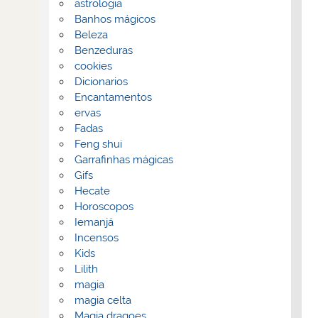
astrologia
Banhos mágicos
Beleza
Benzeduras
cookies
Dicionarios
Encantamentos
ervas
Fadas
Feng shui
Garrafinhas mágicas
Gifs
Hecate
Horoscopos
Iemanjá
Incensos
Kids
Lilith
magia
magia celta
Magia dragoes