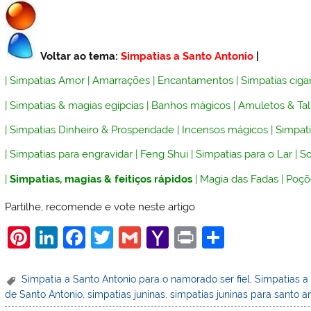
Voltar ao tema:
Simpatias a Santo Antonio
|
|
Simpatias Amor
|
Amarrações
|
Encantamentos
|
Simpatias ciga
|
Simpatias & magias egípcias
|
Banhos mágicos
|
Amuletos & Ta
|
Simpatias Dinheiro & Prosperidade
|
Incensos mágicos
|
Simpati
|
Simpatias para engravidar
|
Feng Shui
|
Simpatias para o Lar
|
So
|
Simpatias, magias & feitiços rápidos
|
Magia das Fadas
|
Poçõ
Partilhe, recomende e vote neste artigo
Pi
Li
F
T
G
Y
Pr
S
nt
n
a
w
m
a
in
h
er
k
c
itt
ai
h
t
ar
Simpatia a Santo Antonio para o namorado ser fiel
,
Simpatias a
de Santo Antonio
,
simpatias juninas
,
simpatias juninas para santo a
e
e
e
er
l
o
e