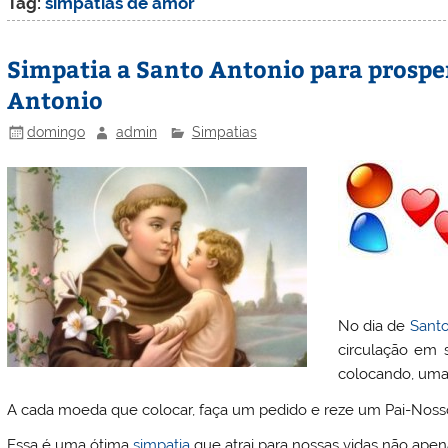
Tag:
simpatias de amor
Simpatia a Santo Antonio para prospe
Antonio
domingo
admin
Simpatias
No dia de
Sant
circulação em 
colocando, uma 
A cada moeda que colocar, faça um pedido e reze um Pai-Noss
Essa é uma ótima
simpatia
que atrai para nossas vidas não apena