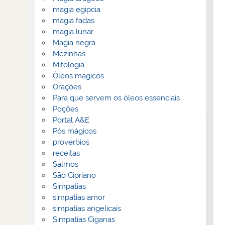
magia egipcia
magia fadas
magia lunar
Magia negra
Mezinhas
Mitologia
Óleos magicos
Orações
Para que servem os óleos essenciais
Poções
Portal A&E
Pós mágicos
proverbios
receitas
Salmos
São Cipriano
Simpatias
simpatias amor
simpatias angelicais
Simpatias Ciganas