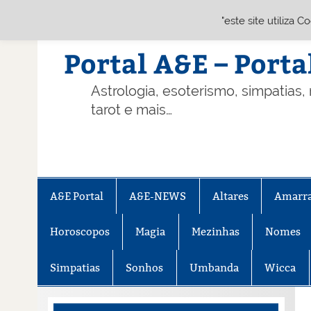
"este site utiliza 
Skip
to
content
Portal A&E – Porta
Astrologia, esoterismo, simpatias,
tarot e mais…
A&E Portal
A&E-NEWS
Altares
Amarr
Horoscopos
Magia
Mezinhas
Nomes
Simpatias
Sonhos
Umbanda
Wicca