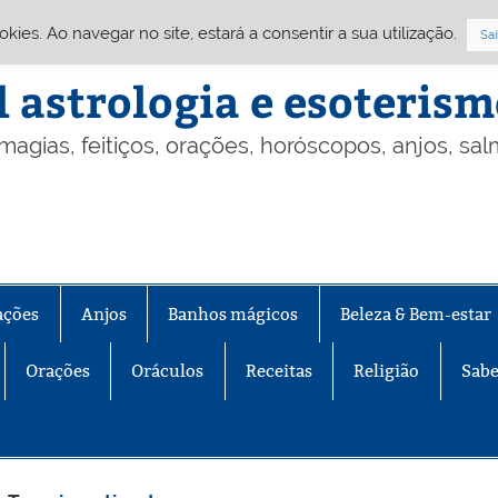
Cookies. Ao navegar no site, estará a consentir a sua utilização.
Sai
l astrologia e esoteris
 magias, feitiços, orações, horóscopos, anjos, sa
ações
Anjos
Banhos mágicos
Beleza & Bem-estar
Orações
Oráculos
Receitas
Religião
Sabe