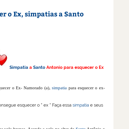
r o Ex, simpatias a Santo
Simpatia
a
Santo
Antonio para esquecer o Ex
quecer o Ex- Namorado (a),
simpatia
para esquecer o ex-
onsegue esquecer o ” ex ” Faça essa
simpatia
e seus
a vela branca. Acenda a vela no altar de
Santo
Antônio e