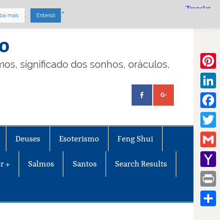
.
."
ba mais
Entendi
mo
lmos, significado dos sonhos, oráculos,
Pinte
Linke
Face
Twitt
Deuses
Esoterismo
Feng Shui
Gmail
r +
Salmos
Santos
Search Results
Yaho
Mail
Print
Share