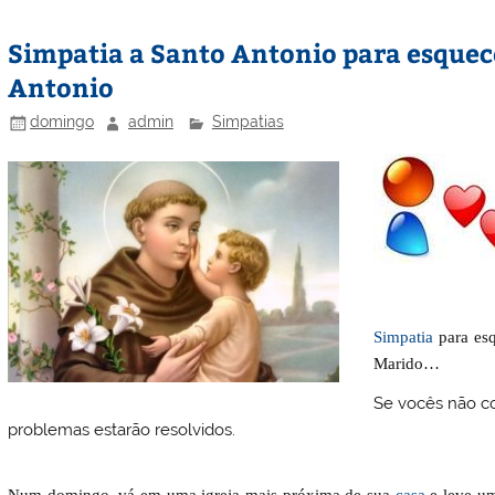
st
dI
b
o
Simpatia a Santo Antonio para esquece
n
o
M
Antonio
o
ai
k
l
domingo
admin
Simpatias
Simpatia
para es
Marido…
Se vocês não c
problemas estarão resolvidos.
Num domingo, vá em uma igreja mais próxima de sua
casa
e leve um