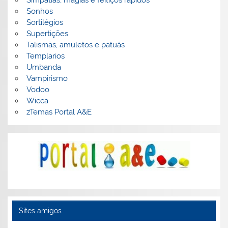
Sonhos
Sortilégios
Supertições
Talismãs, amuletos e patuás
Templarios
Umbanda
Vampirismo
Vodoo
Wicca
zTemas Portal A&E
Sites amigos