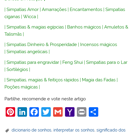
|
Simpatias Amor
|
Amarrações
|
Encantamentos
|
Simpatias
ciganas
|
Wicca
|
|
Simpatias & magias egípcias
|
Banhos mágicos
|
Amuletos &
Talismãs
|
|
Simpatias Dinheiro & Prosperidade
|
Incensos mágicos
|
Simpatias angelicais
|
|
Simpatias para engravidar
|
Feng Shui
|
Simpatias para o Lar
|
Sortilégios
|
|
Simpatias, magias & feitiços rápidos
|
Magia das Fadas
|
Poções mágicas
|
Partilhe, recomende e vote neste artigo
Pi
Li
F
T
G
Y
Pr
S
nt
n
a
w
m
a
in
h
er
k
c
itt
ai
h
t
ar
dicionario de sonhos
,
interpretar os sonhos
,
significado dos