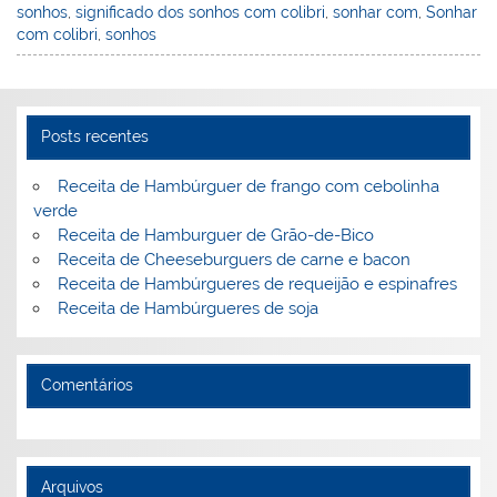
sonhos
,
significado dos sonhos com colibri
,
sonhar com
,
Sonhar
e
e
e
er
l
o
e
com colibri
,
sonhos
st
dI
b
o
n
o
M
o
ai
Posts recentes
k
l
Receita de Hambúrguer de frango com cebolinha
verde
Receita de Hamburguer de Grão-de-Bico
Receita de Cheeseburguers de carne e bacon
Receita de Hambúrgueres de requeijão e espinafres
Receita de Hambúrgueres de soja
Comentários
Arquivos