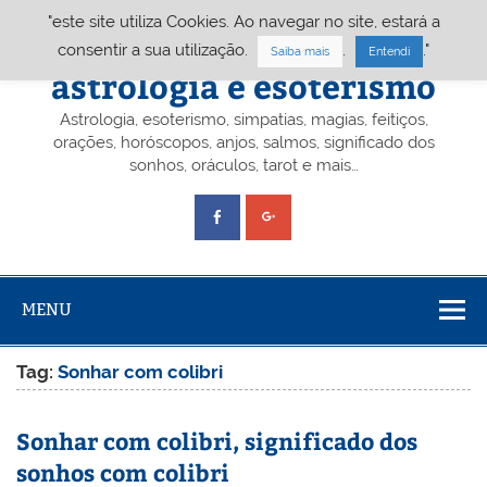
Skip
"este site utiliza Cookies. Ao navegar no site, estará a
to
content
Portal A&E – Portal
consentir a sua utilização.
.
."
Saiba mais
Entendi
astrologia e esoterismo
Astrologia, esoterismo, simpatias, magias, feitiços,
orações, horóscopos, anjos, salmos, significado dos
sonhos, oráculos, tarot e mais…
MENU
Tag:
Sonhar com colibri
Sonhar com colibri, significado dos
sonhos com colibri