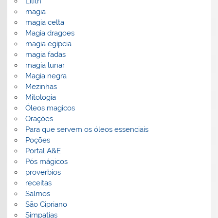
Lilith
magia
magia celta
Magia dragoes
magia egipcia
magia fadas
magia lunar
Magia negra
Mezinhas
Mitologia
Óleos magicos
Orações
Para que servem os óleos essenciais
Poções
Portal A&E
Pós mágicos
proverbios
receitas
Salmos
São Cipriano
Simpatias