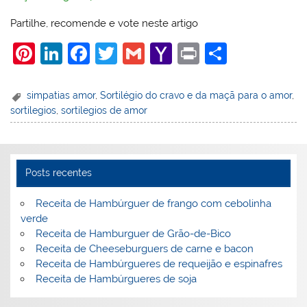
Partilhe, recomende e vote neste artigo
Pi
Li
F
T
G
Y
Pr
S
nt
n
a
w
m
a
in
h
er
k
c
itt
ai
h
t
ar
simpatias amor
,
Sortilégio do cravo e da maçã para o amor
,
sortilegios
,
sortilegios de amor
e
e
e
er
l
o
e
st
dI
b
o
n
o
M
Posts recentes
o
ai
k
l
Receita de Hambúrguer de frango com cebolinha
verde
Receita de Hamburguer de Grão-de-Bico
Receita de Cheeseburguers de carne e bacon
Receita de Hambúrgueres de requeijão e espinafres
Receita de Hambúrgueres de soja