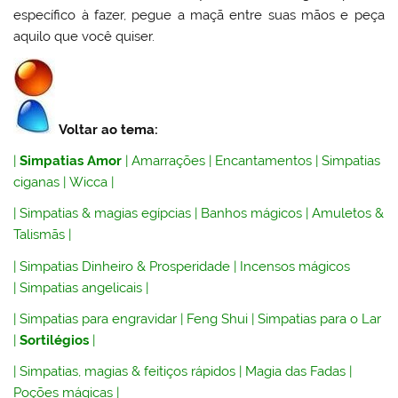
específico à fazer, pegue a maçã entre suas mãos e peça
aquilo que você quiser.
Voltar ao tema:
|
Simpatias Amor
|
Amarrações
|
Encantamentos
|
Simpatias
ciganas
|
Wicca
|
|
Simpatias & magias egípcias
|
Banhos mágicos
|
Amuletos &
Talismãs
|
|
Simpatias Dinheiro & Prosperidade
|
Incensos mágicos
|
Simpatias angelicais
|
|
Simpatias para engravidar
|
Feng Shui
|
Simpatias para o Lar
|
Sortilégios
|
|
Simpatias, magias & feitiços rápidos
|
Magia das Fadas
|
Poções mágicas
|