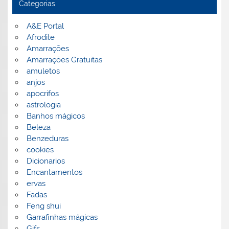
Categorias
A&E Portal
Afrodite
Amarrações
Amarrações Gratuitas
amuletos
anjos
apocrifos
astrologia
Banhos mágicos
Beleza
Benzeduras
cookies
Dicionarios
Encantamentos
ervas
Fadas
Feng shui
Garrafinhas mágicas
Gifs