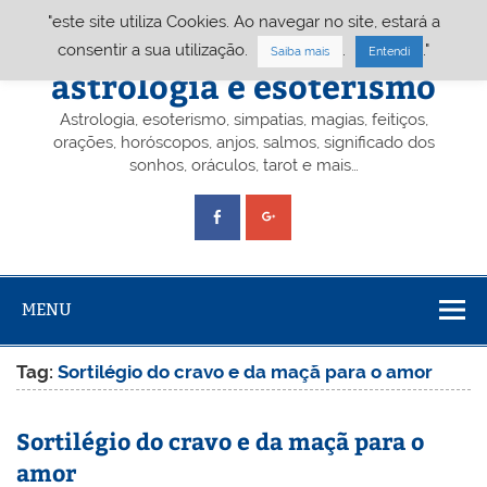
Skip
"este site utiliza Cookies. Ao navegar no site, estará a
to
content
Portal A&E – Portal
consentir a sua utilização.
.
."
Saiba mais
Entendi
astrologia e esoterismo
Astrologia, esoterismo, simpatias, magias, feitiços,
orações, horóscopos, anjos, salmos, significado dos
sonhos, oráculos, tarot e mais…
MENU
Tag:
Sortilégio do cravo e da maçã para o amor
Sortilégio do cravo e da maçã para o
amor