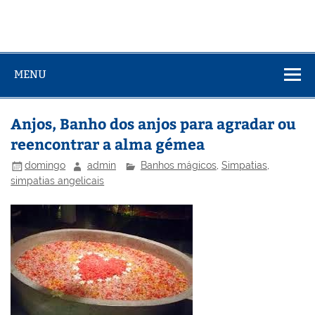
MENU
Anjos, Banho dos anjos para agradar ou
reencontrar a alma gémea
domingo
admin
Banhos mágicos
,
Simpatias
,
simpatias angelicais