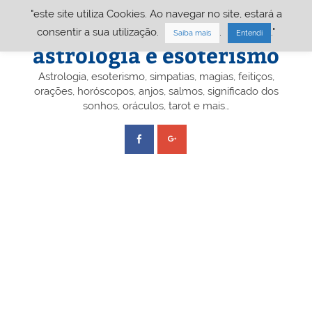
Skip
"este site utiliza Cookies. Ao navegar no site, estará a
to
content
Portal A&E – Portal
consentir a sua utilização.
.
."
Saiba mais
Entendi
astrologia e esoterismo
Astrologia, esoterismo, simpatias, magias, feitiços,
orações, horóscopos, anjos, salmos, significado dos
sonhos, oráculos, tarot e mais…