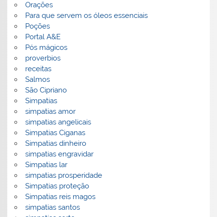
Orações
Para que servem os óleos essenciais
Poções
Portal A&E
Pós mágicos
proverbios
receitas
Salmos
São Cipriano
Simpatias
simpatias amor
simpatias angelicais
Simpatias Ciganas
Simpatias dinheiro
simpatias engravidar
Simpatias lar
simpatias prosperidade
Simpatias proteção
Simpatias reis magos
simpatias santos