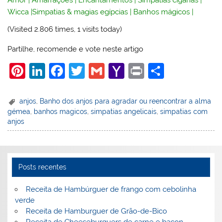
Wicca
|
Simpatias & magias egípcias
|
Banhos mágicos
|
(Visited 2.806 times, 1 visits today)
Partilhe, recomende e vote neste artigo
Pi
Li
F
T
G
Y
Pr
S
nt
n
a
w
m
a
in
h
er
k
c
itt
ai
h
t
ar
anjos
,
Banho dos anjos para agradar ou reencontrar a alma
gémea
,
banhos magicos
,
simpatias angelicais
,
simpatias com
e
e
e
er
l
o
e
anjos
st
dI
b
o
n
o
M
o
ai
Posts recentes
k
l
Receita de Hambúrguer de frango com cebolinha
verde
Receita de Hamburguer de Grão-de-Bico
Receita de Cheeseburguers de carne e bacon