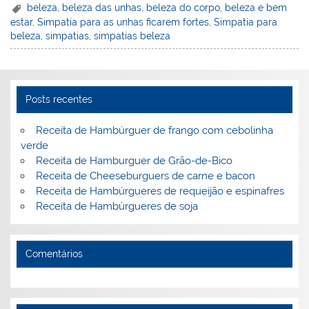
er
k
c
itt
ai
h
t
ar
beleza
,
beleza das unhas
,
beleza do corpo
,
beleza e bem
estar
,
Simpatia para as unhas ficarem fortes
,
Simpatia para
e
e
e
er
l
o
e
beleza
,
simpatias
,
simpatias beleza
st
dI
b
o
n
o
M
o
ai
Posts recentes
k
l
Receita de Hambúrguer de frango com cebolinha
verde
Receita de Hamburguer de Grão-de-Bico
Receita de Cheeseburguers de carne e bacon
Receita de Hambúrgueres de requeijão e espinafres
Receita de Hambúrgueres de soja
Comentários