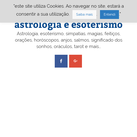
Skip
"este site utiliza Cookies. Ao navegar no site, estará a
to
content
Portal A&E – Portal
consentir a sua utilização.
.
."
Saiba mais
Entendi
astrologia e esoterismo
Astrologia, esoterismo, simpatias, magias, feitiços,
orações, horóscopos, anjos, salmos, significado dos
sonhos, oráculos, tarot e mais…