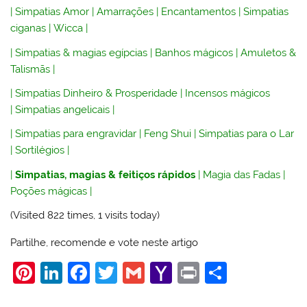
|
Simpatias Amor
|
Amarrações
|
Encantamentos
|
Simpatias
ciganas
|
Wicca
|
|
Simpatias & magias egípcias
|
Banhos mágicos
|
Amuletos &
Talismãs
|
|
Simpatias Dinheiro & Prosperidade
|
Incensos mágicos
|
Simpatias angelicais
|
|
Simpatias para engravidar
|
Feng Shui
|
Simpatias para o Lar
|
Sortilégios
|
|
Simpatias, magias & feitiços rápidos
|
Magia das Fadas
|
Poções mágicas
|
(Visited 822 times, 1 visits today)
Partilhe, recomende e vote neste artigo
Pi
Li
F
T
G
Y
Pr
S
nt
n
a
w
m
a
in
h