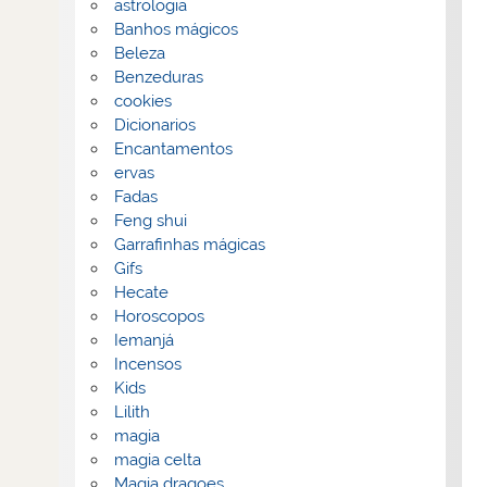
astrologia
Banhos mágicos
Beleza
Benzeduras
cookies
Dicionarios
Encantamentos
ervas
Fadas
Feng shui
Garrafinhas mágicas
Gifs
Hecate
Horoscopos
Iemanjá
Incensos
Kids
Lilith
magia
magia celta
Magia dragoes