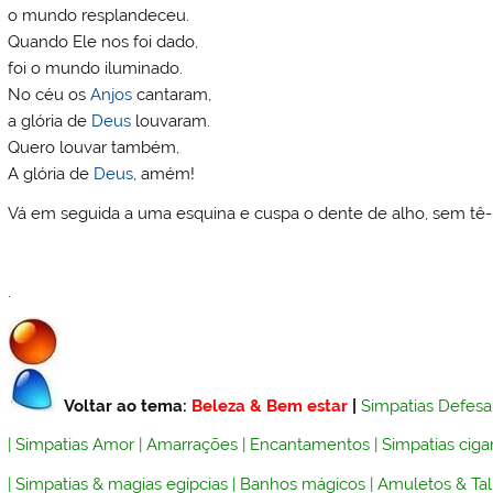
o mundo resplandeceu.
Quando Ele nos foi dado,
foi o mundo iluminado.
No céu os
Anjos
cantaram,
a glória de
Deus
louvaram.
Quero louvar também,
A glória de
Deus
, amém!
Vá em seguida a uma esquina e cuspa o dente de alho, sem tê-
.
Voltar ao tema:
Beleza & Bem estar
|
Simpatias Defesa
|
Simpatias Amor
|
Amarrações
|
Encantamentos
|
Simpatias ciga
|
Simpatias & magias egípcias
|
Banhos mágicos
|
Amuletos & Ta