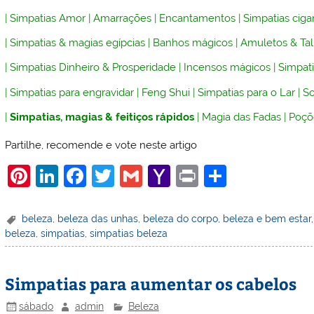
|
Simpatias Amor
|
Amarrações
|
Encantamentos
|
Simpatias ciga
|
Simpatias & magias egípcias
|
Banhos mágicos
|
Amuletos & Ta
|
Simpatias Dinheiro & Prosperidade
|
Incensos mágicos
|
Simpati
|
Simpatias para engravidar
|
Feng Shui
|
Simpatias para o Lar
|
So
|
Simpatias, magias & feitiços rápidos
|
Magia das Fadas
|
Poçõ
Partilhe, recomende e vote neste artigo
Pi
Li
F
T
G
Y
Pr
S
nt
n
a
w
m
a
in
h
er
k
c
itt
ai
h
t
ar
beleza
,
beleza das unhas
,
beleza do corpo
,
beleza e bem estar
beleza
,
simpatias
,
simpatias beleza
e
e
e
er
l
o
e
st
dI
b
o
Simpatias para aumentar os cabelos
n
o
M
o
ai
sábado
admin
Beleza