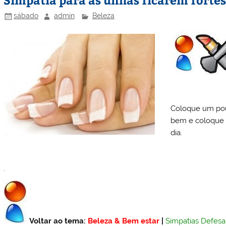
n
o
M
o
ai
sábado
admin
Beleza
k
l
Coloque um pou
bem e coloque
dia.
.
Voltar ao tema:
Beleza & Bem estar
|
Simpatias Defesa