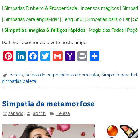
|
Simpatias Dinheiro & Prosperidade
|
Incensos mágicos
|
Simpati
|
Simpatias para engravidar
|
Feng Shui
|
Simpatias para o Lar
|
So
|
Simpatias, magias & feitiços rápidos
|
Magia das Fadas
|
Poçõ
Partilhe, recomende e vote neste artigo
Pi
Li
F
T
G
Y
Pr
S
nt
n
a
w
m
a
in
h
er
k
c
itt
ai
h
t
ar
beleza
,
beleza do corpo
,
beleza e bem estar
,
Simpatia para be
simpatias beleza
e
e
e
er
l
o
e
st
dI
b
o
Simpatia da metamorfose
n
o
M
o
ai
sábado
admin
Beleza
k
l