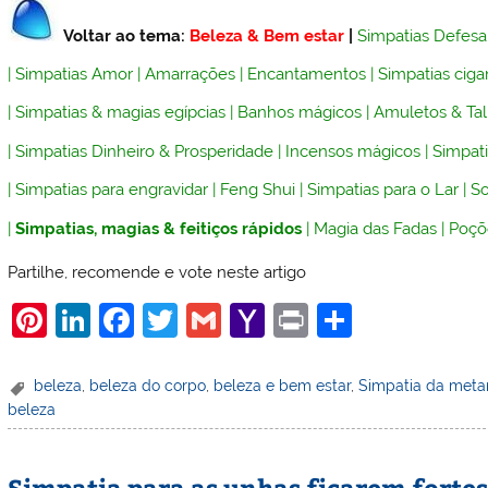
Voltar ao tema:
Beleza & Bem estar
|
Simpatias Defesa
|
Simpatias Amor
|
Amarrações
|
Encantamentos
|
Simpatias ciga
|
Simpatias & magias egípcias
|
Banhos mágicos
|
Amuletos & Ta
|
Simpatias Dinheiro & Prosperidade
|
Incensos mágicos
|
Simpati
|
Simpatias para engravidar
|
Feng Shui
|
Simpatias para o Lar
|
So
|
Simpatias, magias & feitiços rápidos
|
Magia das Fadas
|
Poçõ
Partilhe, recomende e vote neste artigo
Pi
Li
F
T
G
Y
Pr
S
nt
n
a
w
m
a
in
h
er
k
c
itt
ai
h
t
ar
beleza
,
beleza do corpo
,
beleza e bem estar
,
Simpatia da met
beleza
e
e
e
er
l
o
e
st
dI
b
o
Simpatia para as unhas ficarem forte