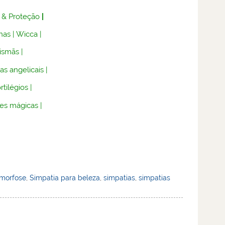
 & Proteção
|
nas
|
Wicca
|
lismãs
|
as angelicais
|
rtilégios
|
es mágicas
|
amorfose
,
Simpatia para beleza
,
simpatias
,
simpatias
s