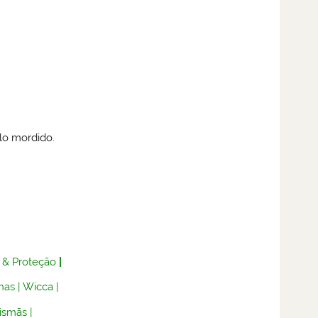
lo mordido.
 & Proteção
|
nas
|
Wicca
|
lismãs
|