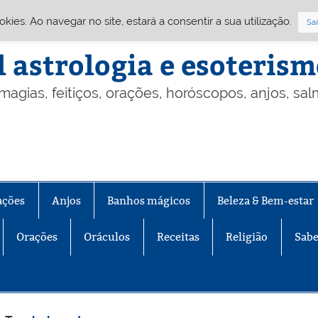
Cookies. Ao navegar no site, estará a consentir a sua utilização.
Sai
l astrologia e esoteris
 magias, feitiços, orações, horóscopos, anjos, sa
ações
Anjos
Banhos mágicos
Beleza & Bem-estar
Orações
Oráculos
Receitas
Religião
Sabe