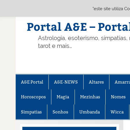
"este site utiliza 
Skip
to
content
Portal A&E – Porta
Astrologia, esoterismo, simpatias,
tarot e mais…
A&E Portal
A&E-NEWS
Altares
Amarr
Horoscopos
Magia
Mezinhas
Nomes
Simpatias
Sonhos
Umbanda
Wicca