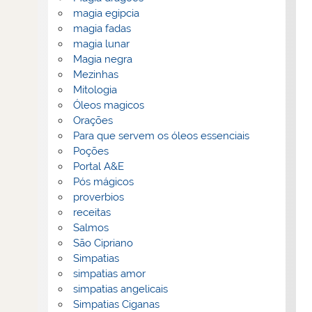
magia egipcia
magia fadas
magia lunar
Magia negra
Mezinhas
Mitologia
Óleos magicos
Orações
Para que servem os óleos essenciais
Poções
Portal A&E
Pós mágicos
proverbios
receitas
Salmos
São Cipriano
Simpatias
simpatias amor
simpatias angelicais
Simpatias Ciganas