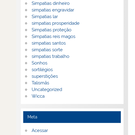
Simpatias dinheiro
simpatias engravidar
Simpatias lar
simpatias prosperidade
Simpatias proteção
Simpatias reis magos
simpatias santos
simpatias sorte
simpatias trabalho
Sonhos
sortilégios
superstições
Talismãs
Uncategorized
Wicca
Meta
Acessar