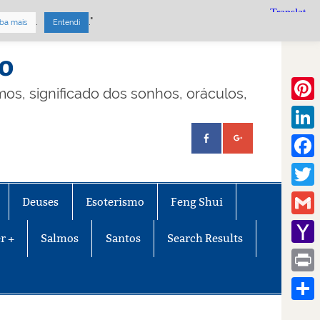
.
."
ba mais
Entendi
mo
lmos, significado dos sonhos, oráculos,
Pinte
Linke
Face
Twitt
Deuses
Esoterismo
Feng Shui
Gmail
r +
Salmos
Santos
Search Results
Yaho
Mail
Print
Share