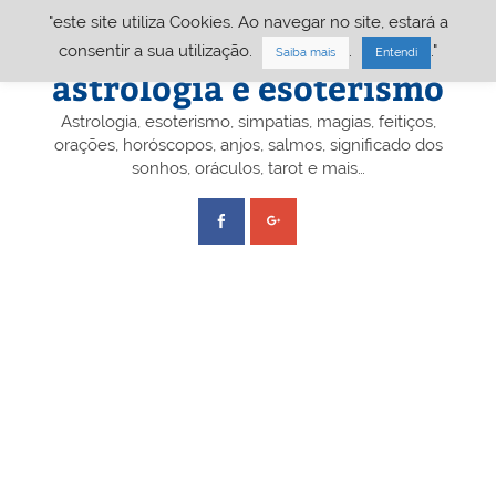
Skip
"este site utiliza Cookies. Ao navegar no site, estará a
to
content
Portal A&E – Portal
consentir a sua utilização.
.
."
Saiba mais
Entendi
astrologia e esoterismo
Astrologia, esoterismo, simpatias, magias, feitiços,
orações, horóscopos, anjos, salmos, significado dos
sonhos, oráculos, tarot e mais…