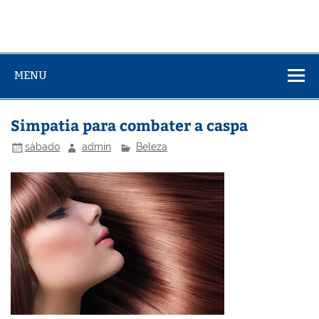
MENU
Simpatia para combater a caspa
sábado
admin
Beleza