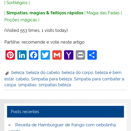
|
Sortilégios
|
|
Simpatias, magias & feitiços rápidos
|
Magia das Fadas
|
Poções mágicas
|
(Visited 553 times, 1 visits today)
Partilhe, recomende e vote neste artigo
Pi
Li
F
T
G
Y
Pr
S
nt
n
a
w
m
a
in
h
er
k
c
itt
ai
h
t
ar
beleza
,
beleza do cabelo
,
beleza do corpo
,
beleza e bem
estar
,
cabelo
,
Simpatia para beleza
,
Simpatia para combater a
e
e
e
er
l
o
e
caspa
,
simpatias
,
simpatias beleza
st
dI
b
o
n
o
M
o
ai
Posts recentes
k
l
Receita de Hambúrguer de frango com cebolinha