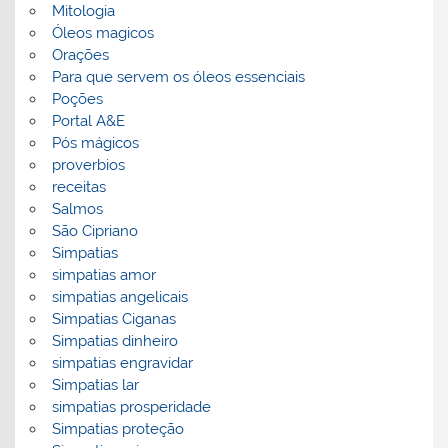
Mitologia
Óleos magicos
Orações
Para que servem os óleos essenciais
Poções
Portal A&E
Pós mágicos
proverbios
receitas
Salmos
São Cipriano
Simpatias
simpatias amor
simpatias angelicais
Simpatias Ciganas
Simpatias dinheiro
simpatias engravidar
Simpatias lar
simpatias prosperidade
Simpatias proteção