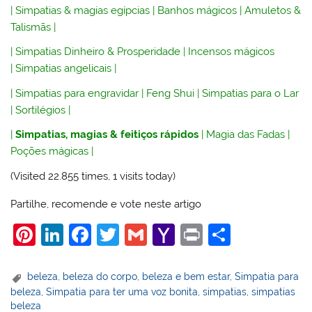
|
Simpatias & magias egípcias
|
Banhos mágicos
|
Amuletos &
Talismãs
|
|
Simpatias Dinheiro & Prosperidade
|
Incensos mágicos
|
Simpatias angelicais
|
|
Simpatias para engravidar
|
Feng Shui
|
Simpatias para o Lar
|
Sortilégios
|
|
Simpatias, magias & feitiços rápidos
|
Magia das Fadas
|
Poções mágicas
|
(Visited 22.855 times, 1 visits today)
Partilhe, recomende e vote neste artigo
Pi
Li
F
T
G
Y
Pr
S
nt
n
a
w
m
a
in
h
er
k
c
itt
ai
h
t
ar
beleza
,
beleza do corpo
,
beleza e bem estar
,
Simpatia para
beleza
,
Simpatia para ter uma voz bonita
,
simpatias
,
simpatias
e
e
e
er
l
o
e
beleza