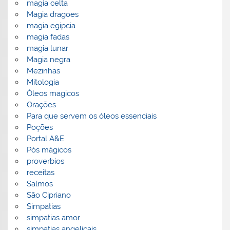
magia celta
Magia dragoes
magia egipcia
magia fadas
magia lunar
Magia negra
Mezinhas
Mitologia
Óleos magicos
Orações
Para que servem os óleos essenciais
Poções
Portal A&E
Pós mágicos
proverbios
receitas
Salmos
São Cipriano
Simpatias
simpatias amor
simpatias angelicais