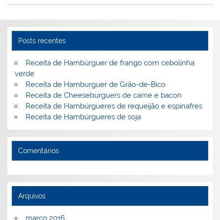
st
dI
b
o
n
o
M
o
ai
Posts recentes
k
l
Receita de Hambúrguer de frango com cebolinha
verde
Receita de Hamburguer de Grão-de-Bico
Receita de Cheeseburguers de carne e bacon
Receita de Hambúrgueres de requeijão e espinafres
Receita de Hambúrgueres de soja
Comentários
Arquivos
março 2016