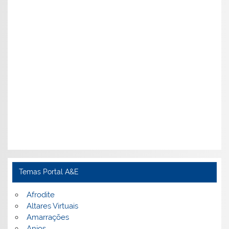
Temas Portal A&E
Afrodite
Altares Virtuais
Amarrações
Anjos