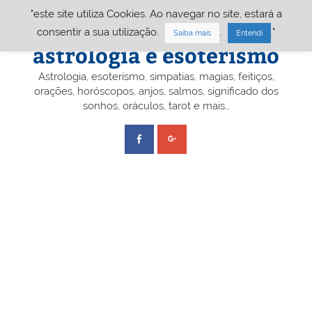
Skip
"este site utiliza Cookies. Ao navegar no site, estará a
to
content
Portal A&E – Portal
consentir a sua utilização.
.
."
Saiba mais
Entendi
astrologia e esoterismo
Astrologia, esoterismo, simpatias, magias, feitiços,
orações, horóscopos, anjos, salmos, significado dos
sonhos, oráculos, tarot e mais…