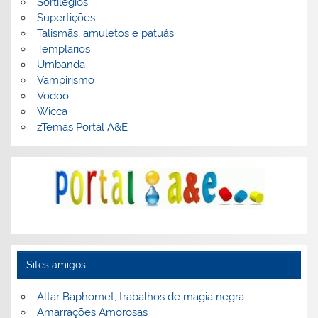
Sortilégios
Supertições
Talismãs, amuletos e patuás
Templarios
Umbanda
Vampirismo
Vodoo
Wicca
zTemas Portal A&E
Sites amigos
Altar Baphomet, trabalhos de magia negra
Amarrações Amorosas