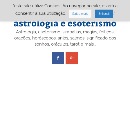
Skip
"este site utiliza Cookies. Ao navegar no site, estará a
to
content
Portal A&E – Portal
consentir a sua utilização.
.
."
Saiba mais
Entendi
astrologia e esoterismo
Astrologia, esoterismo, simpatias, magias, feitiços,
orações, horóscopos, anjos, salmos, significado dos
sonhos, oráculos, tarot e mais…