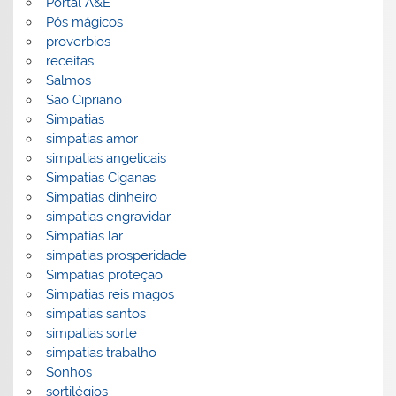
Portal A&E
Pós mágicos
proverbios
receitas
Salmos
São Cipriano
Simpatias
simpatias amor
simpatias angelicais
Simpatias Ciganas
Simpatias dinheiro
simpatias engravidar
Simpatias lar
simpatias prosperidade
Simpatias proteção
Simpatias reis magos
simpatias santos
simpatias sorte
simpatias trabalho
Sonhos
sortilégios