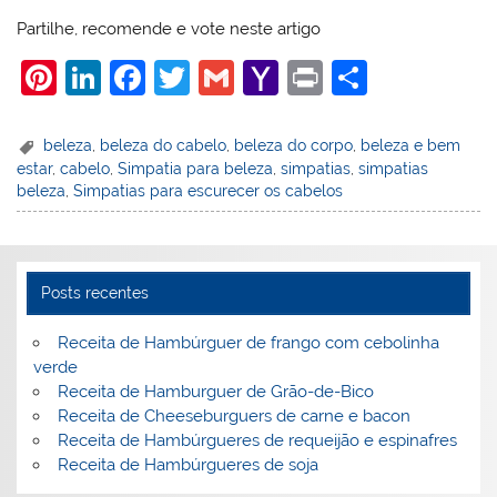
Partilhe, recomende e vote neste artigo
Pi
Li
F
T
G
Y
Pr
S
nt
n
a
w
m
a
in
h
er
k
c
itt
ai
h
t
ar
beleza
,
beleza do cabelo
,
beleza do corpo
,
beleza e bem
estar
,
cabelo
,
Simpatia para beleza
,
simpatias
,
simpatias
e
e
e
er
l
o
e
beleza
,
Simpatias para escurecer os cabelos
st
dI
b
o
n
o
M
o
ai
Posts recentes
k
l
Receita de Hambúrguer de frango com cebolinha
verde
Receita de Hamburguer de Grão-de-Bico
Receita de Cheeseburguers de carne e bacon
Receita de Hambúrgueres de requeijão e espinafres
Receita de Hambúrgueres de soja