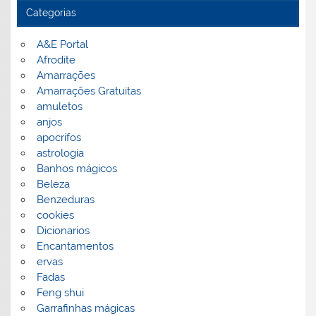
Categorias
A&E Portal
Afrodite
Amarrações
Amarrações Gratuitas
amuletos
anjos
apocrifos
astrologia
Banhos mágicos
Beleza
Benzeduras
cookies
Dicionarios
Encantamentos
ervas
Fadas
Feng shui
Garrafinhas mágicas