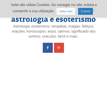
Skip
"este site utiliza Cookies. Ao navegar no site, estará a
to
content
Portal A&E – Portal
consentir a sua utilização.
.
."
Saiba mais
Entendi
astrologia e esoterismo
Astrologia, esoterismo, simpatias, magias, feitiços,
orações, horóscopos, anjos, salmos, significado dos
sonhos, oráculos, tarot e mais…