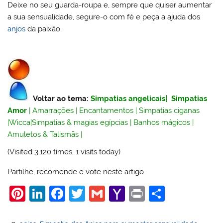
Deixe no seu guarda-roupa e, sempre que quiser aumentar
a sua sensualidade, segure-o com fé e peça a ajuda dos
anjos
da paixão.
Voltar ao tema:
Simpatias angelicais
|
Simpatias
Amor
|
Amarrações
|
Encantamentos
|
Simpatias ciganas
|
Wicca
|
Simpatias & magias egípcias
|
Banhos mágicos
|
Amuletos & Talismãs
|
(Visited 3.120 times, 1 visits today)
Partilhe, recomende e vote neste artigo
Pi
Li
F
T
G
Y
Pr
S
nt
n
a
w
m
a
in
h