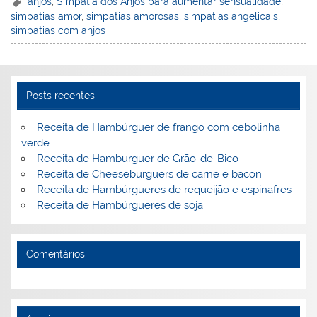
er
k
c
itt
ai
h
t
ar
anjos
,
Simpatia dos Anjos para aumentar sensualidade
,
simpatias amor
,
simpatias amorosas
,
simpatias angelicais
,
e
e
e
er
l
o
e
simpatias com anjos
st
dI
b
o
n
o
M
o
ai
Posts recentes
k
l
Receita de Hambúrguer de frango com cebolinha
verde
Receita de Hamburguer de Grão-de-Bico
Receita de Cheeseburguers de carne e bacon
Receita de Hambúrgueres de requeijão e espinafres
Receita de Hambúrgueres de soja
Comentários