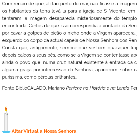
Com receio de que, ali tão perto do mar, não ficasse a image
os habitantes da terra levá-la para a igreja de S. Vicente, e
tentaram, a imagem desaparecia misteriosameste do templ
encontrada. Certos de que isso correspondia à vontade da Se
por cavar a golpes de picão o nicho onde a Virgem aparecera,
esquerdo do corpo da actual capela de Nossa Senhora dos Re
Consta que, antigamente, sempre que vestiam quaisquer tr
depois caídos a seus pés, como se a Virgem se contentasse apen
ainda o povo que, numa cruz natural existente à entrada da c
alguma graça por intercessão da Senhora, apareciam, sobre ca
puríssima, como pérolas brilhantes…
Fonte BiblioCALADO, Mariano
Peniche na História e na Lenda
Pen
Altar Virtual a Nossa Senhora