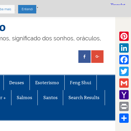
.
."
ba mais
Entendi
mo
lmos, significado dos sonhos, oráculos,
Pinte
Linke
Face
Twitt
Deuses
Esoterismo
Feng Shui
Gmail
r +
Salmos
Santos
Search Results
Yaho
Mail
Print
Share