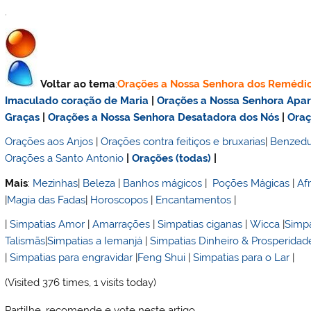
.
Voltar ao tema
:
Orações a Nossa Senhora dos Remédi
Imaculado coração de Maria
|
Orações a Nossa Senhora Apa
Graças
|
Orações a Nossa Senhora Desatadora dos Nós
|
Oraç
Orações aos Anjos
|
Orações contra feitiços e bruxarias
|
Benzedu
Orações a Santo Antonio
|
Orações (todas)
|
Mais
:
Mezinhas
|
Beleza
|
Banhos mágicos
|
Poções Mágicas
|
Af
|
Magia das Fadas
|
Horoscopos
|
Encantamentos
|
|
Simpatias Amor
|
Amarrações
|
Simpatias ciganas
|
Wicca
|
Simpa
Talismãs
|
Simpatias a Iemanjá
|
Simpatias Dinheiro & Prosperidad
|
Simpatias para engravidar
|
Feng Shui
|
Simpatias para o Lar
|
(Visited 376 times, 1 visits today)
Partilhe, recomende e vote neste artigo