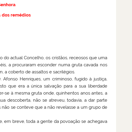
Senhora
a dos remédios
rio do actual Concelho, os cristãos, receosos que uma
iéis, a procuraram esconder numa gruta cavada nos
m, a coberto de assaltos e sacrilégios.
. Afonso Henriques
, um criminoso, fugido à justiça,
osto que era a única salvação para a sua liberdade
her-se à mesma gruta onde, quinhentos anos antes, a
a descoberta, não se atreveu, todavia, a dar parte
 não se conteve que a não revelasse a um grupo de
is e, em breve, toda a gente da povoação se achegava