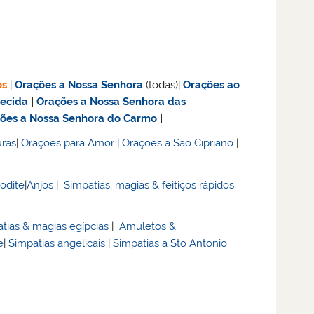
os
|
Orações a Nossa Senhora
(todas)|
Orações ao
recida
|
Orações a Nossa Senhora das
ões a Nossa Senhora do Carmo
|
ras
|
Orações para Amor
|
Orações a São Cipriano
|
rodite
|
Anjos
|
Simpatias, magias & feitiços rápidos
tias & magias egípcias
|
Amuletos &
e
|
Simpatias angelicais
|
Simpatias a Sto Antonio