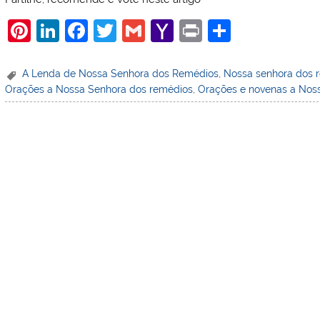
Pi
Li
F
T
G
Y
Pr
S
nt
n
a
w
m
a
in
h
er
k
c
itt
ai
h
t
ar
A Lenda de Nossa Senhora dos Remédios
,
Nossa senhora dos 
Orações a Nossa Senhora dos remédios
,
Orações e novenas a Nos
e
e
e
er
l
o
e
st
dI
b
o
n
o
M
o
ai
k
l