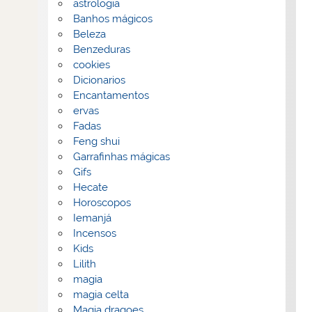
astrologia
Banhos mágicos
Beleza
Benzeduras
cookies
Dicionarios
Encantamentos
ervas
Fadas
Feng shui
Garrafinhas mágicas
Gifs
Hecate
Horoscopos
Iemanjá
Incensos
Kids
Lilith
magia
magia celta
Magia dragoes