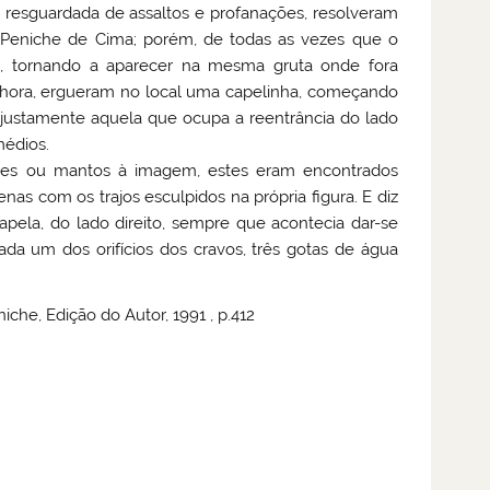
m resguardada de assaltos e profanações, resolveram
m
Peniche
de Cima; porém, de todas as vezes que o
o, tornando a aparecer na mesma gruta onde fora
nhora, ergueram no local uma capelinha, começando
 justamente aquela que ocupa a reentrância do lado
médios.
ajes ou mantos à imagem, estes eram encontrados
as com os trajos esculpidos na própria figura. E diz
apela, do lado direito, sempre que acontecia dar-se
da um dos orifícios dos cravos, três gotas de água
iche, Edição do Autor, 1991 , p.412