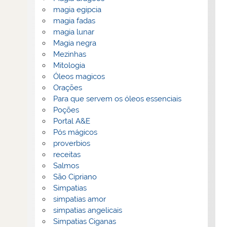
magia egipcia
magia fadas
magia lunar
Magia negra
Mezinhas
Mitologia
Óleos magicos
Orações
Para que servem os óleos essenciais
Poções
Portal A&E
Pós mágicos
proverbios
receitas
Salmos
São Cipriano
Simpatias
simpatias amor
simpatias angelicais
Simpatias Ciganas