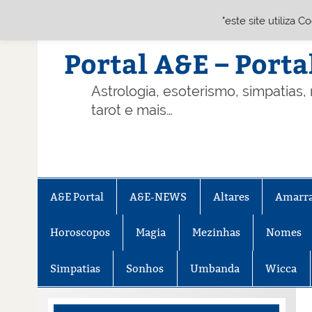
"este site utiliza 
Skip
to
content
Portal A&E – Porta
Astrologia, esoterismo, simpatias,
tarot e mais…
A&E Portal
A&E-NEWS
Altares
Amarr
Horoscopos
Magia
Mezinhas
Nomes
Simpatias
Sonhos
Umbanda
Wicca