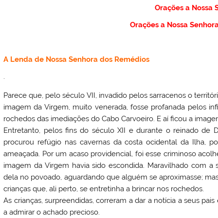
Orações a Nossa 
Orações a Nossa Senhor
A Lenda de Nossa Senhora dos Remédios
.
Parece que, pelo século VII, invadido pelos sarracenos o territó
imagem da Virgem, muito venerada, fosse profanada pelos inf
rochedos das imediações do
Cabo Carvoeiro
. E aí ficou a image
Entretanto, pelos fins do século XII e durante o reinado de
D
procurou refúgio nas cavernas da costa ocidental da Ilha, p
ameaçada. Por um acaso providencial, foi esse criminoso acol
imagem da Virgem havia sido escondida. Maravilhado com a su
dela no povoado, aguardando que alguém se aproximasse; mas
crianças que, ali perto, se entretinha a brincar nos rochedos.
As crianças, surpreendidas, correram a dar a notícia a seus pa
a admirar o achado precioso.