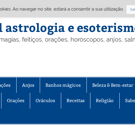
Cookies. Ao navegar no site, estará a consentir a sua utilização.
Sai
l astrologia e esoteris
 magias, feitiços, orações, horóscopos, anjos, sa
ações
Anjos
Banhos mágicos
Beleza & Bem-estar
Orações
Oráculos
Receitas
Religião
Sabe