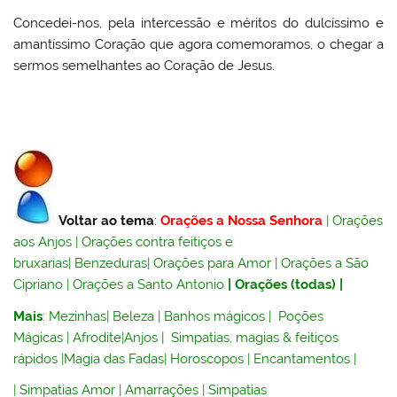
Concedei-nos, pela intercessão e méritos do dulcíssimo e
amantíssimo Coração que agora comemoramos, o chegar a
sermos semelhantes ao Coração de Jesus.
Voltar ao tema
:
Orações a Nossa Senhora
|
Orações
aos Anjos
|
Orações contra feitiços e
bruxarias
|
Benzeduras
|
Orações para Amor
|
Orações a São
Cipriano
|
Orações a Santo Antonio
|
Orações (todas)
|
Mais
:
Mezinhas
|
Beleza
|
Banhos mágicos
|
Poções
Mágicas
|
Afrodite
|
Anjos
|
Simpatias, magias & feitiços
rápidos
|
Magia das Fadas
|
Horoscopos
|
Encantamentos
|
|
Simpatias Amor
|
Amarrações
|
Simpatias