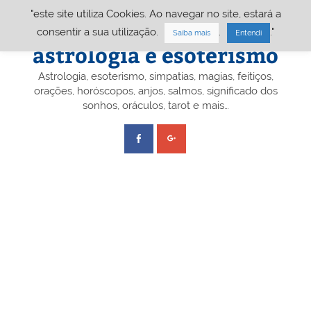
Skip
"este site utiliza Cookies. Ao navegar no site, estará a
to
content
Portal A&E – Portal
consentir a sua utilização.
.
."
Saiba mais
Entendi
astrologia e esoterismo
Astrologia, esoterismo, simpatias, magias, feitiços,
orações, horóscopos, anjos, salmos, significado dos
sonhos, oráculos, tarot e mais…