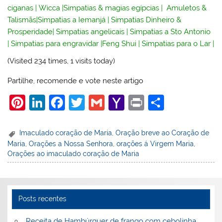
ciganas
|
Wicca
|
Simpatias & magias egípcias
|
Amuletos &
Talismãs
|
Simpatias a Iemanjá
|
Simpatias Dinheiro &
Prosperidade
|
Simpatias angelicais
|
Simpatias a Sto Antonio
|
Simpatias para engravidar
|
Feng Shui
|
Simpatias para o Lar
|
(Visited 234 times, 1 visits today)
Partilhe, recomende e vote neste artigo
Pi
Li
F
T
G
Y
Pr
S
nt
n
a
w
m
a
in
h
er
k
c
itt
ai
h
t
ar
Imaculado coração de Maria
,
Oração breve ao Coração de
Maria
,
Orações a Nossa Senhora
,
orações á Virgem Maria
,
e
e
e
er
l
o
e
Orações ao imaculado coração de Maria
st
dI
b
o
n
o
M
o
ai
Posts recentes
k
l
Receita de Hambúrguer de frango com cebolinha