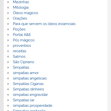
Mezinhas
Mitologia
Óleos magicos
Orações
Para que servem os óleos essenciais
Poções
Portal A&E
Pós mágicos
proverbios
receitas
Salmos
São Cipriano
Simpatias
simpatias amor
simpatias angelicais
Simpatias Ciganas
Simpatias dinheiro
simpatias engravidar
Simpatias lar
simpatias prosperidade