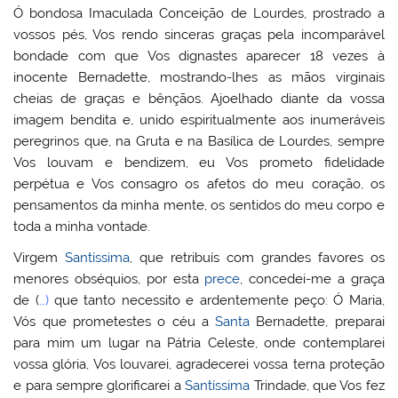
Ó bondosa Imaculada Conceição de Lourdes, prostrado a
vossos pés, Vos rendo sinceras graças pela incomparável
bondade com que Vos dignastes aparecer 18 vezes à
inocente Bernadette, mostrando-lhes as mãos virginais
cheias de graças e bênçãos. Ajoelhado diante da vossa
imagem bendita e, unido espiritualmente aos inumeráveis
peregrinos que, na Gruta e na Basílica de Lourdes, sempre
Vos louvam e bendizem, eu Vos prometo fidelidade
perpétua e Vos consagro os afetos do meu coração, os
pensamentos da minha mente, os sentidos do meu corpo e
toda a minha vontade.
Virgem
Santíssima
, que retribuís com grandes favores os
menores obséquios, por esta
prece
, concedei-me a graça
de (
…)
que tanto necessito e ardentemente peço: Ó Maria,
Vós que prometestes o céu a
Santa
Bernadette, preparai
para mim um lugar na Pátria Celeste, onde contemplarei
vossa glória, Vos louvarei, agradecerei vossa terna proteção
e para sempre glorificarei a
Santíssima
Trindade, que Vos fez