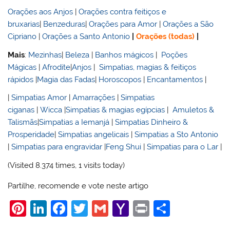
Orações aos Anjos
|
Orações contra feitiços e
bruxarias
|
Benzeduras
|
Orações para Amor
|
Orações a São
Cipriano
|
Orações a Santo Antonio
|
Orações (todas)
|
Mais
:
Mezinhas
|
Beleza
|
Banhos mágicos
|
Poções
Mágicas
|
Afrodite
|
Anjos
|
Simpatias, magias & feitiços
rápidos
|
Magia das Fadas
|
Horoscopos
|
Encantamentos
|
|
Simpatias Amor
|
Amarrações
|
Simpatias
ciganas
|
Wicca
|
Simpatias & magias egípcias
|
Amuletos &
Talismãs
|
Simpatias a Iemanjá
|
Simpatias Dinheiro &
Prosperidade
|
Simpatias angelicais
|
Simpatias a Sto Antonio
|
Simpatias para engravidar
|
Feng Shui
|
Simpatias para o Lar
|
(Visited 8.374 times, 1 visits today)
Partilhe, recomende e vote neste artigo
Pi
Li
F
T
G
Y
Pr
S
nt
n
a
w
m
a
in
h