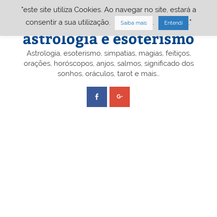
Skip
"este site utiliza Cookies. Ao navegar no site, estará a
to
content
Portal A&E – Portal
consentir a sua utilização.
.
."
Saiba mais
Entendi
astrologia e esoterismo
Astrologia, esoterismo, simpatias, magias, feitiços,
orações, horóscopos, anjos, salmos, significado dos
sonhos, oráculos, tarot e mais…