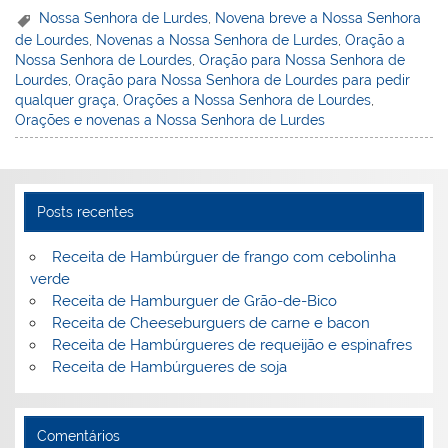
er
k
c
itt
ai
h
t
ar
Nossa Senhora de Lurdes
,
Novena breve a Nossa Senhora
de Lourdes
,
Novenas a Nossa Senhora de Lurdes
,
Oração a
e
e
e
er
l
o
e
Nossa Senhora de Lourdes
,
Oração para Nossa Senhora de
st
dI
b
o
Lourdes
,
Oração para Nossa Senhora de Lourdes para pedir
qualquer graça
,
Orações a Nossa Senhora de Lourdes
,
n
o
M
Orações e novenas a Nossa Senhora de Lurdes
o
ai
k
l
Posts recentes
Receita de Hambúrguer de frango com cebolinha
verde
Receita de Hamburguer de Grão-de-Bico
Receita de Cheeseburguers de carne e bacon
Receita de Hambúrgueres de requeijão e espinafres
Receita de Hambúrgueres de soja
Comentários