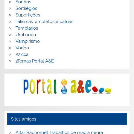
Sonhos
Sortilégios
Supertições
Talismãs, amuletos e patuás
Templarios
Umbanda
Vampirismo
Vodoo
Wicca
zTemas Portal A&E
Sites amigos
Altar Baphomet, trabalhos de magia negra