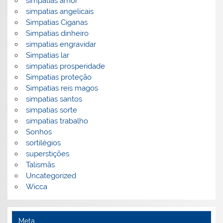
simpatias amor
simpatias angelicais
Simpatias Ciganas
Simpatias dinheiro
simpatias engravidar
Simpatias lar
simpatias prosperidade
Simpatias proteção
Simpatias reis magos
simpatias santos
simpatias sorte
simpatias trabalho
Sonhos
sortilégios
superstições
Talismãs
Uncategorized
Wicca
Meta