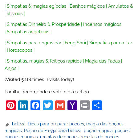
|
Simpatias & magias egípcias
|
Banhos mágicos
|
Amuletos &
Talismãs
|
|
Simpatias Dinheiro & Prosperidade
|
Incensos mágicos
|
Simpatias angelicais
|
|
Simpatias para engravidar
|
Feng Shui
|
Simpatias para o Lar
|
Horoscopos
|
|
Simpatias, magias & feitiços rápidos
|
Magia das Fadas
|
Anjos
|
(Visited 5.118 times, 1 visits today)
Partilhe, recomende e vote neste artigo
Pi
Li
F
T
G
Y
Pr
S
nt
n
a
w
m
a
in
h
er
k
c
itt
ai
h
t
ar
beleza
,
Dicas para preparar poções
,
magia das poções
magicas
,
Poção de Freyja para beleza
,
poção magica
,
poções
,
e
e
e
er
l
o
e
poçoes magicas
,
receitas de poçoes
,
receitas de poções