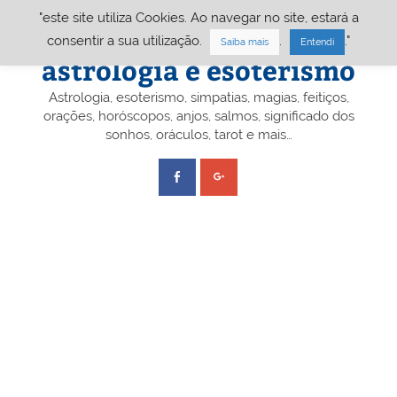
Skip
"este site utiliza Cookies. Ao navegar no site, estará a
to
content
Portal A&E – Portal
consentir a sua utilização.
.
."
Saiba mais
Entendi
astrologia e esoterismo
Astrologia, esoterismo, simpatias, magias, feitiços,
orações, horóscopos, anjos, salmos, significado dos
sonhos, oráculos, tarot e mais…