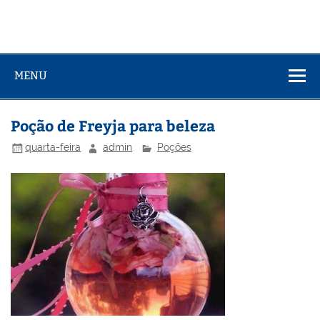
MENU
Poção de Freyja para beleza
quarta-feira
admin
Poções