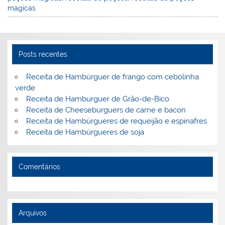
st
dI
b
o
magicas
n
o
M
o
ai
k
l
Posts recentes
Receita de Hambúrguer de frango com cebolinha
verde
Receita de Hamburguer de Grão-de-Bico
Receita de Cheeseburguers de carne e bacon
Receita de Hambúrgueres de requeijão e espinafres
Receita de Hambúrgueres de soja
Comentários
Arquivos