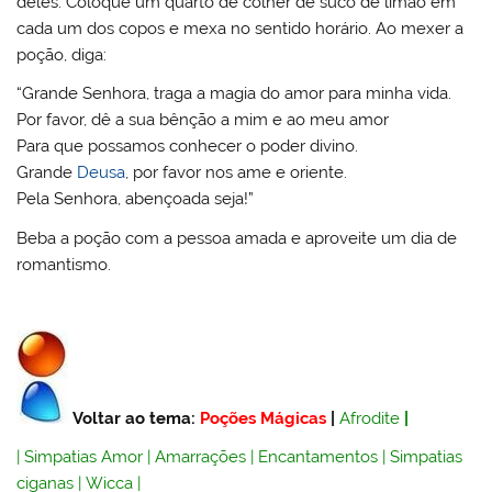
deles. Coloque um quarto de colher de suco de limão em
cada um dos copos e mexa no sentido horário. Ao mexer a
poção, diga:
“Grande Senhora, traga a magia do amor para minha vida.
Por favor, dê a sua bênção a mim e ao meu amor
Para que possamos conhecer o poder divino.
Grande
Deusa
, por favor nos ame e oriente.
Pela Senhora, abençoada seja!”
Beba a poção com a pessoa amada e aproveite um dia de
romantismo.
Voltar ao tema:
Poções Mágicas
|
Afrodite
|
|
Simpatias Amor
|
Amarrações
|
Encantamentos
|
Simpatias
ciganas
|
Wicca
|