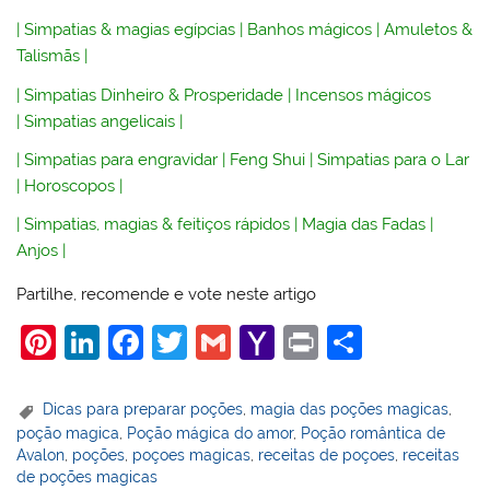
|
Simpatias & magias egípcias
|
Banhos mágicos
|
Amuletos &
Talismãs
|
|
Simpatias Dinheiro & Prosperidade
|
Incensos mágicos
|
Simpatias angelicais
|
|
Simpatias para engravidar
|
Feng Shui
|
Simpatias para o Lar
|
Horoscopos
|
|
Simpatias, magias & feitiços rápidos
|
Magia das Fadas
|
Anjos
|
Partilhe, recomende e vote neste artigo
Pi
Li
F
T
G
Y
Pr
S
nt
n
a
w
m
a
in
h
er
k
c
itt
ai
h
t
ar
Dicas para preparar poções
,
magia das poções magicas
,
poção magica
,
Poção mágica do amor
,
Poção romântica de
e
e
e
er
l
o
e
Avalon
,
poções
,
poçoes magicas
,
receitas de poçoes
,
receitas
st
dI
b
o
de poções magicas