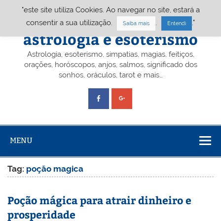
Skip
"este site utiliza Cookies. Ao navegar no site, estará a
to
content
Portal A&E – Portal
consentir a sua utilização.
.
."
Saiba mais
Entendi
astrologia e esoterismo
Astrologia, esoterismo, simpatias, magias, feitiços,
orações, horóscopos, anjos, salmos, significado dos
sonhos, oráculos, tarot e mais…
MENU
Tag:
poção magica
Poção mágica para atrair dinheiro e
prosperidade