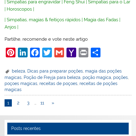
|
Simpatias para engravidar
|
Feng Shui
|
Simpatias para o Lar
|
Horoscopos
|
|
Simpatias, magias & feitiços rápidos
|
Magia das Fadas
|
Anjos
|
Partilhe, recomende e vote neste artigo
Pi
Li
F
T
G
Y
Pr
S
nt
n
a
w
m
a
in
h
er
k
c
itt
ai
h
t
ar
beleza
,
Dicas para preparar poções
,
magia das poções
magicas
,
Poção de Freyja para beleza
,
poção magica
,
poções
,
e
e
e
er
l
o
e
poçoes magicas
,
receitas de poçoes
,
receitas de poções
st
dI
b
o
magicas
n
o
M
1
2
3
…
11
»
o
ai
k
l
Posts recentes