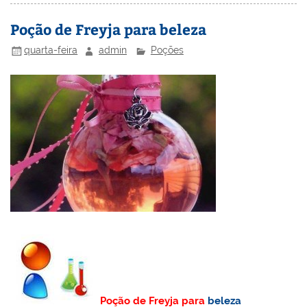
n
o
M
Poção de Freyja para beleza
o
ai
quarta-feira
admin
Poções
k
l
Poção de Freyja para
beleza