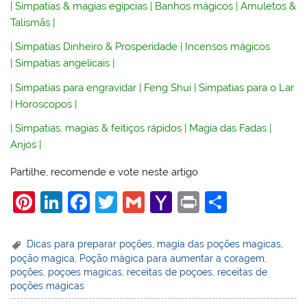
|
Simpatias & magias egípcias
|
Banhos mágicos
|
Amuletos &
Talismãs
|
|
Simpatias Dinheiro & Prosperidade
|
Incensos mágicos
|
Simpatias angelicais
|
|
Simpatias para engravidar
|
Feng Shui
|
Simpatias para o Lar
|
Horoscopos
|
|
Simpatias, magias & feitiços rápidos
|
Magia das Fadas
|
Anjos
|
Partilhe, recomende e vote neste artigo
Pi
Li
F
T
G
Y
Pr
S
nt
n
a
w
m
a
in
h
er
k
c
itt
ai
h
t
ar
Dicas para preparar poções
,
magia das poções magicas
,
poção magica
,
Poção mágica para aumentar a coragem
,
e
e
e
er
l
o
e
poções
,
poçoes magicas
,
receitas de poçoes
,
receitas de
st
dI
b
o
poções magicas