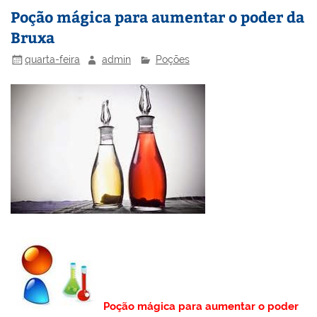
n
o
M
Poção mágica para aumentar o poder da
o
ai
Bruxa
k
l
quarta-feira
admin
Poções
Poção mágica para aumentar o poder