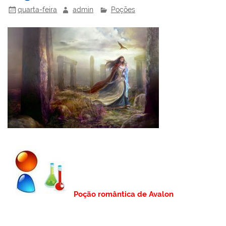
k
l
quarta-feira
admin
Poções
Poção romântica de Avalon