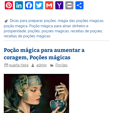
Pi
Li
F
T
G
Y
Pr
S
nt
n
a
w
m
a
in
h
er
k
c
itt
ai
h
t
ar
Dicas para preparar poções
,
magia das poções magicas
,
poção magica
,
Poção mágica para atrair dinheiro e
e
e
e
er
l
o
e
prosperidade
,
poções
,
poçoes magicas
,
receitas de poçoes
,
st
dI
b
o
receitas de poções magicas
n
o
M
Poção mágica para aumentar a
o
ai
coragem, Poções mágicas
k
l
quarta-feira
admin
Poções