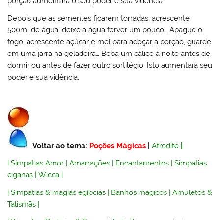
porção aumentará o seu poder e sua vidência.
Depois que as sementes ficarem torradas, acrescente
500ml de água, deixe a água ferver um pouco… Apague o
fogo, acrescente açúcar e mel para adoçar a porção, guarde
em uma jarra na geladeira… Beba um cálice à noite antes de
dormir ou antes de fazer outro sortilégio. Isto aumentará seu
poder e sua vidência.
Voltar ao tema:
Poções Mágicas
|
Afrodite
|
|
Simpatias Amor
|
Amarrações
|
Encantamentos
|
Simpatias
ciganas
|
Wicca
|
|
Simpatias & magias egípcias
|
Banhos mágicos
|
Amuletos &
Talismãs
|