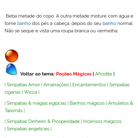
Beba metade do copo. A outra metade misture com água e
tome
banho
dos pés a cabeça, depois do seu
banho
normal.
Não se seque e vista uma roupa branca ou vermelha.
Voltar ao tema:
Poções Mágicas
|
Afrodite
|
|
Simpatias Amor
|
Amarrações
|
Encantamentos
|
Simpatias
ciganas
|
Wicca
|
|
Simpatias & magias egípcias
|
Banhos mágicos
|
Amuletos &
Talismãs
|
|
Simpatias Dinheiro & Prosperidade
|
Incensos mágicos
|
Simpatias angelicais
|