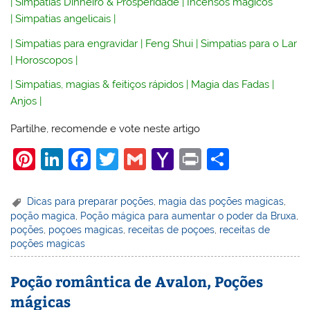
|
Simpatias Dinheiro & Prosperidade
|
Incensos mágicos
|
Simpatias angelicais
|
|
Simpatias para engravidar
|
Feng Shui
|
Simpatias para o Lar
|
Horoscopos
|
|
Simpatias, magias & feitiços rápidos
|
Magia das Fadas
|
Anjos
|
Partilhe, recomende e vote neste artigo
Pi
Li
F
T
G
Y
Pr
S
nt
n
a
w
m
a
in
h
er
k
c
itt
ai
h
t
ar
Dicas para preparar poções
,
magia das poções magicas
,
poção magica
,
Poção mágica para aumentar o poder da Bruxa
,
e
e
e
er
l
o
e
poções
,
poçoes magicas
,
receitas de poçoes
,
receitas de
st
dI
b
o
poções magicas
n
o
M
Poção romântica de Avalon, Poções
o
ai
mágicas