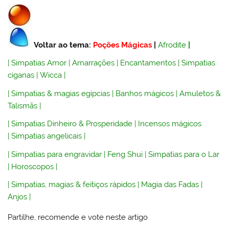
Voltar ao tema:
Poções Mágicas
|
Afrodite
|
|
Simpatias Amor
|
Amarrações
|
Encantamentos
|
Simpatias
ciganas
|
Wicca
|
|
Simpatias & magias egípcias
|
Banhos mágicos
|
Amuletos &
Talismãs
|
|
Simpatias Dinheiro & Prosperidade
|
Incensos mágicos
|
Simpatias angelicais
|
|
Simpatias para engravidar
|
Feng Shui
|
Simpatias para o Lar
|
Horoscopos
|
|
Simpatias, magias & feitiços rápidos
|
Magia das Fadas
|
Anjos
|
Partilhe, recomende e vote neste artigo