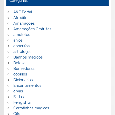
Categorias
A&E Portal
Afrodite
Amarrações
Amarrações Gratuitas
amuletos
anjos
apocrifos
astrologia
Banhos mágicos
Beleza
Benzeduras
cookies
Dicionarios
Encantamentos
ervas
Fadas
Feng shui
Garrafinhas mágicas
Gifs