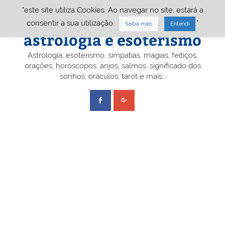
Skip
"este site utiliza Cookies. Ao navegar no site, estará a
to
content
Portal A&E – Portal
consentir a sua utilização.
.
."
Saiba mais
Entendi
astrologia e esoterismo
Astrologia, esoterismo, simpatias, magias, feitiços,
orações, horóscopos, anjos, salmos, significado dos
sonhos, oráculos, tarot e mais…