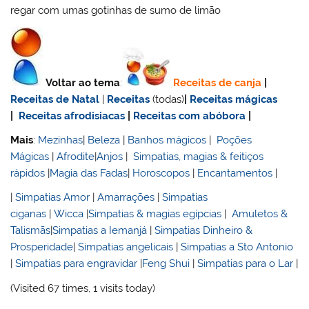
regar com umas gotinhas de sumo de limão
Voltar ao tema
:
Receitas de canja
|
Receitas de Natal
|
Receitas
(todas)
|
Receitas mágicas
|
Receitas afrodisiacas
|
Receitas com abóbora
|
Mais
:
Mezinhas
|
Beleza
|
Banhos mágicos
|
Poções
Mágicas
|
Afrodite
|
Anjos
|
Simpatias, magias & feitiços
rápidos
|
Magia das Fadas
|
Horoscopos
|
Encantamentos
|
|
Simpatias Amor
|
Amarrações
|
Simpatias
ciganas
|
Wicca
|
Simpatias & magias egípcias
|
Amuletos &
Talismãs
|
Simpatias a Iemanjá
|
Simpatias Dinheiro &
Prosperidade
|
Simpatias angelicais
|
Simpatias a Sto Antonio
|
Simpatias para engravidar
|
Feng Shui
|
Simpatias para o Lar
|
(Visited 67 times, 1 visits today)