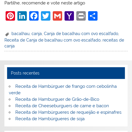
Partilhe, recomende e vote neste artigo
Pi
Li
F
T
G
Y
Pr
S
nt
n
a
w
m
a
in
h
er
k
c
itt
ai
h
t
ar
bacalhau
,
canja
,
Canja de bacalhau com ovo escalfado
,
Receita de Canja de bacalhau com ovo escalfado
,
receitas de
e
e
e
er
l
o
e
canja
st
dI
b
o
n
o
M
o
ai
Posts recentes
k
l
Receita de Hambúrguer de frango com cebolinha
verde
Receita de Hamburguer de Grão-de-Bico
Receita de Cheeseburguers de carne e bacon
Receita de Hambúrgueres de requeijão e espinafres
Receita de Hambúrgueres de soja