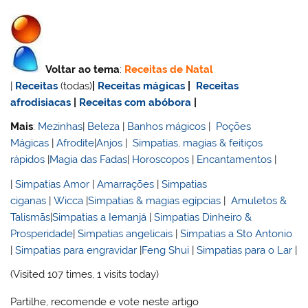
Voltar ao tema
:
Receitas de Natal
|
Receitas
(todas)
|
Receitas mágicas
|
Receitas
afrodisiacas
|
Receitas com abóbora
|
Mais
:
Mezinhas
|
Beleza
|
Banhos mágicos
|
Poções
Mágicas
|
Afrodite
|
Anjos
|
Simpatias, magias & feitiços
rápidos
|
Magia das Fadas
|
Horoscopos
|
Encantamentos
|
|
Simpatias Amor
|
Amarrações
|
Simpatias
ciganas
|
Wicca
|
Simpatias & magias egípcias
|
Amuletos &
Talismãs
|
Simpatias a Iemanjá
|
Simpatias Dinheiro &
Prosperidade
|
Simpatias angelicais
|
Simpatias a Sto Antonio
|
Simpatias para engravidar
|
Feng Shui
|
Simpatias para o Lar
|
(Visited 107 times, 1 visits today)
Partilhe, recomende e vote neste artigo