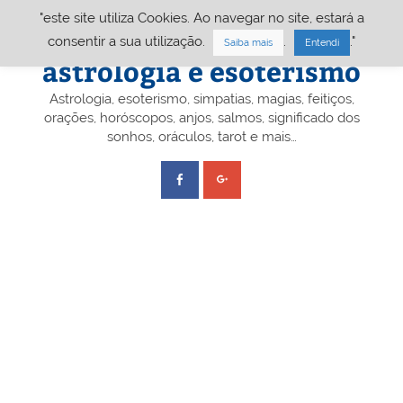
Skip
"este site utiliza Cookies. Ao navegar no site, estará a
to
content
Portal A&E – Portal
consentir a sua utilização.
.
."
Saiba mais
Entendi
astrologia e esoterismo
Astrologia, esoterismo, simpatias, magias, feitiços,
orações, horóscopos, anjos, salmos, significado dos
sonhos, oráculos, tarot e mais…