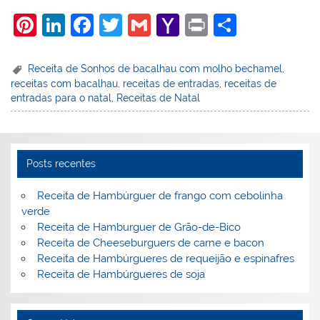
Pi
Li
F
T
G
Y
Pr
S
nt
n
a
w
m
a
in
h
er
k
c
itt
ai
h
t
ar
Receita de Sonhos de bacalhau com molho bechamel
,
receitas com bacalhau
,
receitas de entradas
,
receitas de
e
e
e
er
l
o
e
entradas para o natal
,
Receitas de Natal
st
dI
b
o
n
o
M
o
ai
Posts recentes
k
l
Receita de Hambúrguer de frango com cebolinha
verde
Receita de Hamburguer de Grão-de-Bico
Receita de Cheeseburguers de carne e bacon
Receita de Hambúrgueres de requeijão e espinafres
Receita de Hambúrgueres de soja