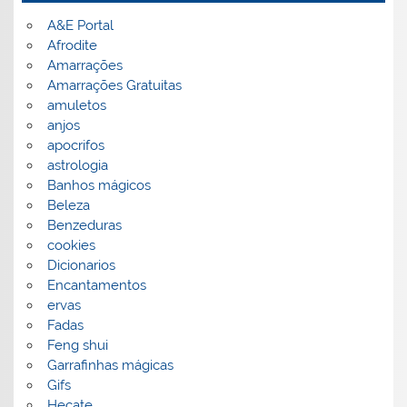
A&E Portal
Afrodite
Amarrações
Amarrações Gratuitas
amuletos
anjos
apocrifos
astrologia
Banhos mágicos
Beleza
Benzeduras
cookies
Dicionarios
Encantamentos
ervas
Fadas
Feng shui
Garrafinhas mágicas
Gifs
Hecate