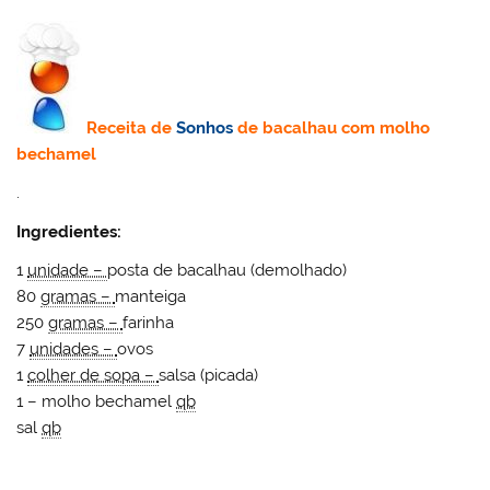
Receita de
Sonhos
de bacalhau com molho
bechamel
.
Ingredientes:
1
unidade –
posta de bacalhau (demolhado)
80
gramas –
manteiga
250
gramas –
farinha
7
unidades –
ovos
1
colher de sopa –
salsa (picada)
1 –
molho bechamel
qb
sal
qb