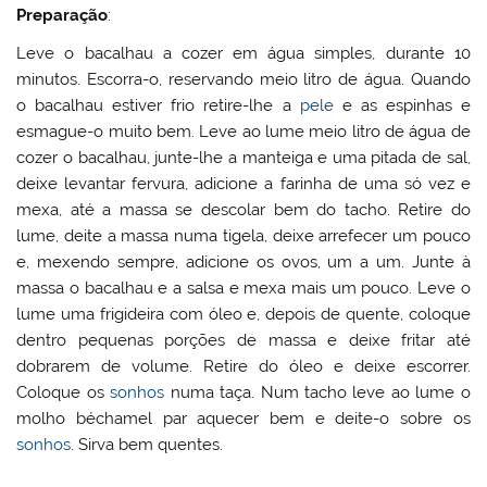
Preparação
:
Leve o bacalhau a cozer em água simples, durante 10
minutos. Escorra-o, reservando meio litro de água. Quando
o bacalhau estiver frio retire-lhe a
pele
e as espinhas e
esmague-o muito bem. Leve ao lume meio litro de água de
cozer o bacalhau, junte-lhe a manteiga e uma pitada de sal,
deixe levantar fervura, adicione a farinha de uma só vez e
mexa, até a massa se descolar bem do tacho. Retire do
lume, deite a massa numa tigela, deixe arrefecer um pouco
e, mexendo sempre, adicione os ovos, um a um. Junte à
massa o bacalhau e a salsa e mexa mais um pouco. Leve o
lume uma frigideira com óleo e, depois de quente, coloque
dentro pequenas porções de massa e deixe fritar até
dobrarem de volume. Retire do óleo e deixe escorrer.
Coloque os
sonhos
numa taça. Num tacho leve ao lume o
molho béchamel par aquecer bem e deite-o sobre os
sonhos
. Sirva bem quentes.