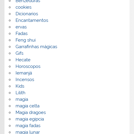
Benzeduras
cookies
Dicionarios
Encantamentos
ervas
Fadas
Feng shui
Garrafinhas mágicas
Gifs
Hecate
Horoscopos
Iemanjá
Incensos
Kids
Lilith
magia
magia celta
Magia dragoes
magia egipcia
magia fadas
magia lunar