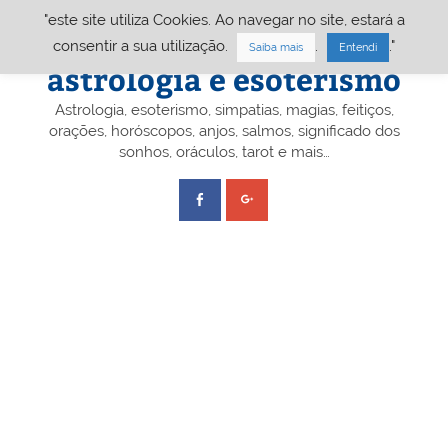
Skip
"este site utiliza Cookies. Ao navegar no site, estará a
to
content
Portal A&E – Portal
consentir a sua utilização.
.
."
Saiba mais
Entendi
astrologia e esoterismo
Astrologia, esoterismo, simpatias, magias, feitiços,
orações, horóscopos, anjos, salmos, significado dos
sonhos, oráculos, tarot e mais…