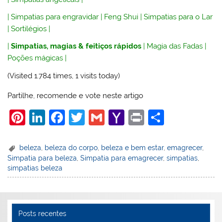
|
Simpatias para engravidar
|
Feng Shui
|
Simpatias para o Lar
|
Sortilégios
|
|
Simpatias, magias & feitiços rápidos
|
Magia das Fadas
|
Poções mágicas
|
(Visited 1.784 times, 1 visits today)
Partilhe, recomende e vote neste artigo
Pi
Li
F
T
G
Y
Pr
S
nt
n
a
w
m
a
in
h
er
k
c
itt
ai
h
t
ar
beleza
,
beleza do corpo
,
beleza e bem estar
,
emagrecer
,
Simpatia para beleza
,
Simpatia para emagrecer
,
simpatias
,
e
e
e
er
l
o
e
simpatias beleza
st
dI
b
o
n
o
M
o
ai
Posts recentes