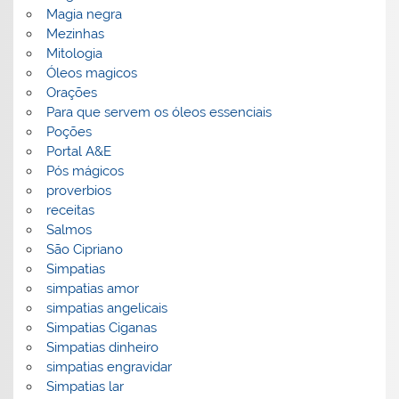
Magia negra
Mezinhas
Mitologia
Óleos magicos
Orações
Para que servem os óleos essenciais
Poções
Portal A&E
Pós mágicos
proverbios
receitas
Salmos
São Cipriano
Simpatias
simpatias amor
simpatias angelicais
Simpatias Ciganas
Simpatias dinheiro
simpatias engravidar
Simpatias lar