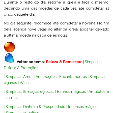
Durante o resto do dia, retorne à igreja e faça o mesmo,
deixando uma das moedas de cada vez, até completar as
cinco daquele dia.
No dia seguinte, recomece, até completar a novena. No fim
dela, acenda nove velas no altar da igreja, após ter deixado
a última moeda na caixa de esmolas.
Voltar ao tema:
Beleza & Bem estar
|
Simpatias
Defesa & Proteção
|
|
Simpatias Amor
|
Amarrações
|
Encantamentos
|
Simpatias
ciganas
|
Wicca
|
|
Simpatias & magias egípcias
|
Banhos mágicos
|
Amuletos &
Talismãs
|
|
Simpatias Dinheiro & Prosperidade
|
Incensos mágicos
|
Simpatias angelicais
|