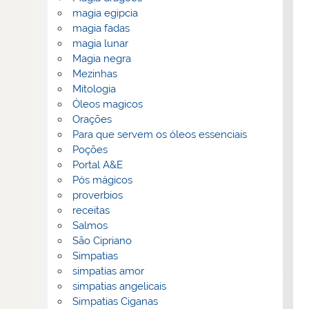
magia egipcia
magia fadas
magia lunar
Magia negra
Mezinhas
Mitologia
Óleos magicos
Orações
Para que servem os óleos essenciais
Poções
Portal A&E
Pós mágicos
proverbios
receitas
Salmos
São Cipriano
Simpatias
simpatias amor
simpatias angelicais
Simpatias Ciganas