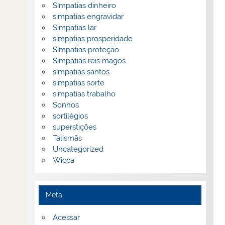
Simpatias dinheiro
simpatias engravidar
Simpatias lar
simpatias prosperidade
Simpatias proteção
Simpatias reis magos
simpatias santos
simpatias sorte
simpatias trabalho
Sonhos
sortilégios
superstições
Talismãs
Uncategorized
Wicca
Meta
Acessar