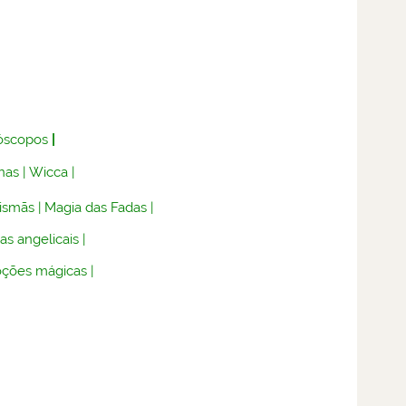
óscopos
|
nas
|
Wicca
|
lismãs
|
Magia das Fadas
|
as angelicais
|
oções mágicas
|