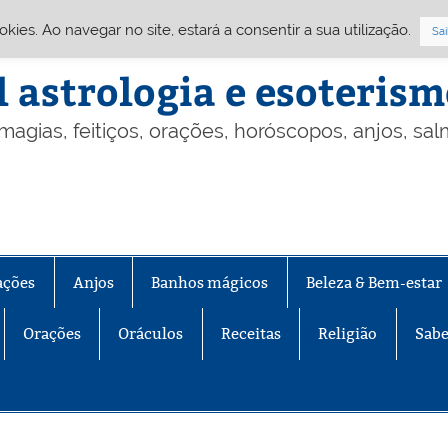
Cookies. Ao navegar no site, estará a consentir a sua utilização.
Sai
l astrologia e esoteris
 magias, feitiços, orações, horóscopos, anjos, sa
ações
Anjos
Banhos mágicos
Beleza & Bem-estar
Orações
Oráculos
Receitas
Religião
Sabe