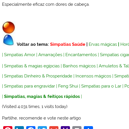
Especialmente eficaz com dores de cabeça.
Voltar ao tema:
Simpatias Saúde
|
Ervas mágicas
|
Hor
|
Simpatias Amor
|
Amarrações
|
Encantamentos
|
Simpatias ciga
|
Simpatias & magias egípcias
|
Banhos mágicos
|
Amuletos & Ta
|
Simpatias Dinheiro & Prosperidade
|
Incensos mágicos
|
Simpati
|
Simpatias para engravidar
|
Feng Shui
|
Simpatias para o Lar
|
P
|
Simpatias, magias & feitiços rápidos
|
(Visited 4.031 times, 1 visits today)
Partilhe, recomende e vote neste artigo