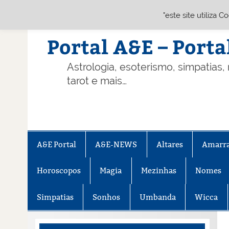
"este site utiliza 
Skip
to
content
Portal A&E – Porta
Astrologia, esoterismo, simpatias,
tarot e mais…
A&E Portal
A&E-NEWS
Altares
Amarr
Horoscopos
Magia
Mezinhas
Nomes
Simpatias
Sonhos
Umbanda
Wicca