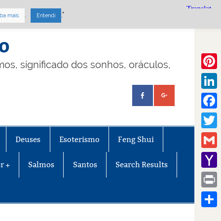
.
."
ba mais
Entendi
mo
lmos, significado dos sonhos, oráculos,
Pinte
Linke
Face
Twitt
Deuses
Esoterismo
Feng Shui
Gmail
r +
Salmos
Santos
Search Results
Yaho
Mail
Print
Share