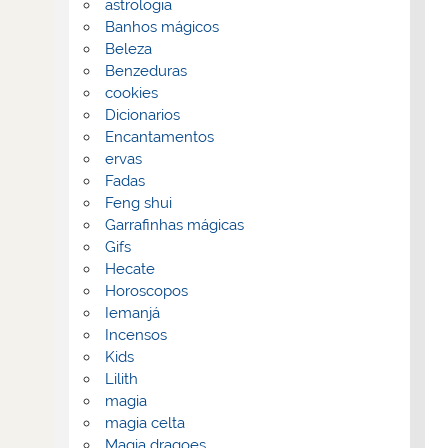
astrologia
Banhos mágicos
Beleza
Benzeduras
cookies
Dicionarios
Encantamentos
ervas
Fadas
Feng shui
Garrafinhas mágicas
Gifs
Hecate
Horoscopos
Iemanjá
Incensos
Kids
Lilith
magia
magia celta
Magia dragoes