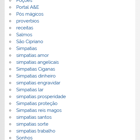
Poções
Portal A&E
Pós mágicos
proverbios
receitas
Salmos
São Cipriano
Simpatias
simpatias amor
simpatias angelicais
Simpatias Ciganas
Simpatias dinheiro
simpatias engravidar
Simpatias lar
simpatias prosperidade
Simpatias proteção
Simpatias reis magos
simpatias santos
simpatias sorte
simpatias trabalho
Sonhos