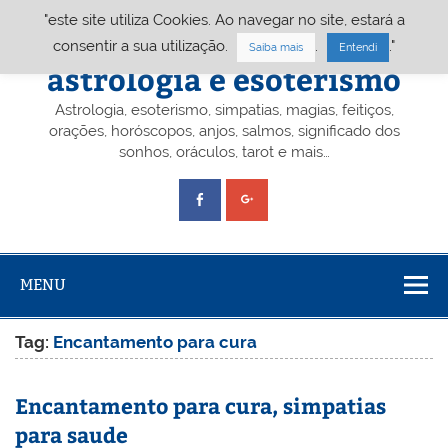
Skip
"este site utiliza Cookies. Ao navegar no site, estará a
to
content
Portal A&E – Portal
consentir a sua utilização.
.
."
Saiba mais
Entendi
astrologia e esoterismo
Astrologia, esoterismo, simpatias, magias, feitiços,
orações, horóscopos, anjos, salmos, significado dos
sonhos, oráculos, tarot e mais…
MENU
Tag:
Encantamento para cura
Encantamento para cura, simpatias
para saude