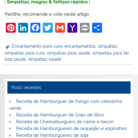
|
Simpatias, magias & feitiços rápidos
|
Partilhe, recomende e vote neste artigo
Pi
Li
F
T
G
Y
Pr
S
nt
n
a
w
m
a
in
h
er
k
c
itt
ai
h
t
ar
Encantamento para cura
,
encantamentos
,
simpatias
,
simpatias para cura
,
simpatias para saúde
,
simpatias para ter
e
e
e
er
l
o
e
boa saúde
,
simpatias saude
st
dI
b
o
n
o
M
o
ai
Posts recentes
k
l
Receita de Hambúrguer de frango com cebolinha
verde
Receita de Hamburguer de Grão-de-Bico
Receita de Cheeseburguers de carne e bacon
Receita de Hambúrgueres de requeijão e espinafres
Receita de Hambúrgueres de soja