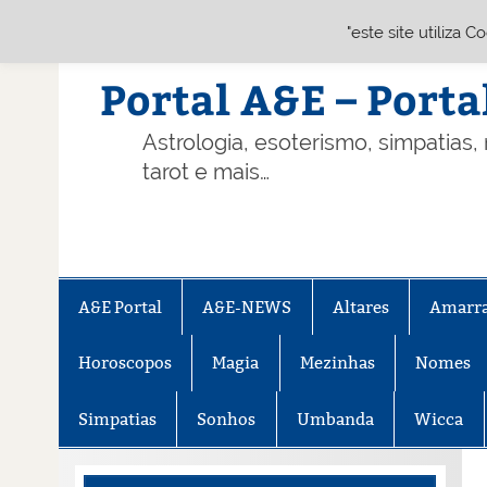
"este site utiliza 
Skip
to
content
Portal A&E – Porta
Astrologia, esoterismo, simpatias,
tarot e mais…
A&E Portal
A&E-NEWS
Altares
Amarr
Horoscopos
Magia
Mezinhas
Nomes
Simpatias
Sonhos
Umbanda
Wicca