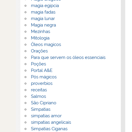
magia egipcia
magia fadas
magia lunar
Magia negra
Mezinhas
Mitologia
Óleos magicos
Orações
Para que servem os óleos essenciais
Poções
Portal A&E
Pós mágicos
proverbios
receitas
Salmos
São Cipriano
Simpatias
simpatias amor
simpatias angelicais
Simpatias Ciganas