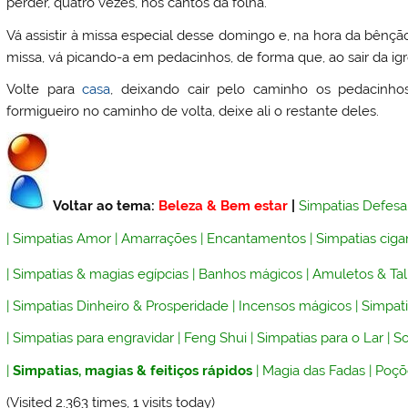
perder, quatro vezes, nos cantos da folha.
Vá assistir à missa especial desse domingo e, na hora da bênção
missa, vá picando-a em pedacinhos, de forma que, ao sair da igre
Volte para
casa
, deixando cair pelo caminho os pedacinho
formigueiro no caminho de volta, deixe ali o restante deles.
Voltar ao tema:
Beleza & Bem estar
|
Simpatias Defesa
|
Simpatias Amor
|
Amarrações
|
Encantamentos
|
Simpatias ciga
|
Simpatias & magias egípcias
|
Banhos mágicos
|
Amuletos & Ta
|
Simpatias Dinheiro & Prosperidade
|
Incensos mágicos
|
Simpati
|
Simpatias para engravidar
|
Feng Shui
|
Simpatias para o Lar
|
So
|
Simpatias, magias & feitiços rápidos
|
Magia das Fadas
|
Poçõ
(Visited 2.363 times, 1 visits today)