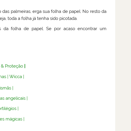
 das palmeiras, erga sua folha de papel. No resto da
ja, toda a folha já tenha sido picotada.
s da folha de papel. Se por acaso encontrar um
 & Proteção
|
nas
|
Wicca
|
lismãs
|
as angelicais
|
rtilégios
|
es mágicas
|