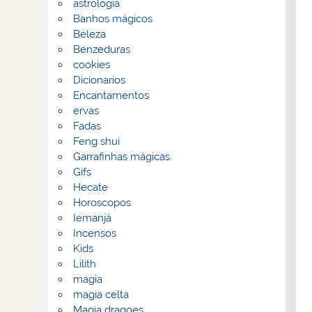
astrologia
Banhos mágicos
Beleza
Benzeduras
cookies
Dicionarios
Encantamentos
ervas
Fadas
Feng shui
Garrafinhas mágicas
Gifs
Hecate
Horoscopos
Iemanjá
Incensos
Kids
Lilith
magia
magia celta
Magia dragoes