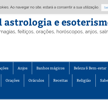
Cookies. Ao navegar no site, estará a consentir a sua utilização.
Sai
l astrologia e esoteris
 magias, feitiços, orações, horóscopos, anjos, sa
ações
Anjos
Banhos mágicos
Beleza & Bem-estar
Orações
Oráculos
Receitas
Religião
Sabe