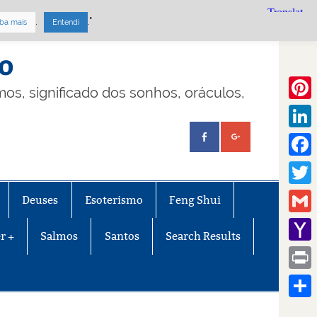
.
."
ba mais
Entendi
mo
lmos, significado dos sonhos, oráculos,
Pinte
Linke
Face
Twitt
Deuses
Esoterismo
Feng Shui
Gmail
r +
Salmos
Santos
Search Results
Yaho
Mail
Print
Share