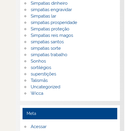
Simpatias dinheiro
simpatias engravidar
Simpatias lar
simpatias prosperidade
Simpatias proteção
Simpatias reis magos
simpatias santos
simpatias sorte
simpatias trabalho
Sonhos
sortilégios
superstições
Talismãs
Uncategorized
Wicca
Meta
Acessar