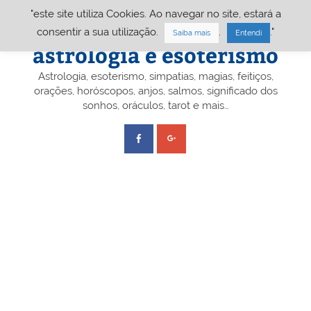
Skip
"este site utiliza Cookies. Ao navegar no site, estará a
to
content
Portal A&E – Portal
consentir a sua utilização.
.
."
Saiba mais
Entendi
astrologia e esoterismo
Astrologia, esoterismo, simpatias, magias, feitiços,
orações, horóscopos, anjos, salmos, significado dos
sonhos, oráculos, tarot e mais…