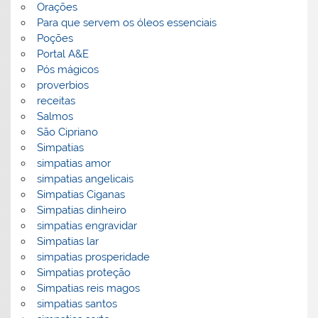
Orações
Para que servem os óleos essenciais
Poções
Portal A&E
Pós mágicos
proverbios
receitas
Salmos
São Cipriano
Simpatias
simpatias amor
simpatias angelicais
Simpatias Ciganas
Simpatias dinheiro
simpatias engravidar
Simpatias lar
simpatias prosperidade
Simpatias proteção
Simpatias reis magos
simpatias santos