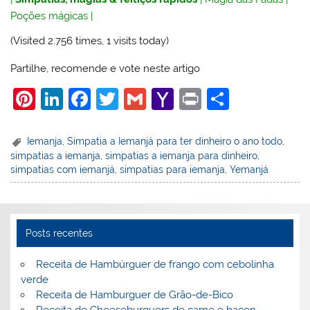
Poções mágicas
|
(Visited 2.756 times, 1 visits today)
Partilhe, recomende e vote neste artigo
Pi
Li
F
T
G
Y
Pr
S
nt
n
a
w
m
a
in
h
er
k
c
itt
ai
h
t
ar
Iemanja
,
Simpatia a Iemanjá para ter dinheiro o ano todo
,
simpatias a iemanja
,
simpatias a iemanja para dinheiro
,
e
e
e
er
l
o
e
simpatias com iemanjá
,
simpatias para iemanja
,
Yemanjá
st
dI
b
o
n
o
M
o
ai
Posts recentes
k
l
Receita de Hambúrguer de frango com cebolinha
verde
Receita de Hamburguer de Grão-de-Bico
Receita de Cheeseburguers de carne e bacon