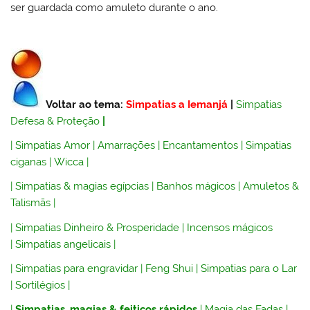
ser guardada como amuleto durante o ano.
Voltar ao tema:
Simpatias a Iemanjá
|
Simpatias
Defesa & Proteção
|
|
Simpatias Amor
|
Amarrações
|
Encantamentos
|
Simpatias
ciganas
|
Wicca
|
|
Simpatias & magias egípcias
|
Banhos mágicos
|
Amuletos &
Talismãs
|
|
Simpatias Dinheiro & Prosperidade
|
Incensos mágicos
|
Simpatias angelicais
|
|
Simpatias para engravidar
|
Feng Shui
|
Simpatias para o Lar
|
Sortilégios
|
|
Simpatias, magias & feitiços rápidos
|
Magia das Fadas
|