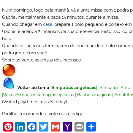
Num domingo, logo pela manhã, vá a uma missa com 1 pedra pe
Gabriel mentalmente a cada 15 minutos, durante a missa.
Quando chegar em
casa
, prepare 1 bolo pequeno e corte-o em 
Gabriel e acenda 7 incensos de sua preferência. Feito isso, co
bolo.
Quando os incensos terminarem de queimar, dê o bolo somente 
pedra junto com você.
Sopre ao vento as cinzas dos incensos.
Voltar ao tema
:
Simpatias angelicais
|
Simpatias Amor
|
Wicca
|
Simpatias & magias egípcias
|
Banhos mágicos
|
Amuletos
(Visited 509 times, 1 visits today)
Partilhe, recomende e vote neste artigo
Pi
Li
F
T
G
Y
Pr
S