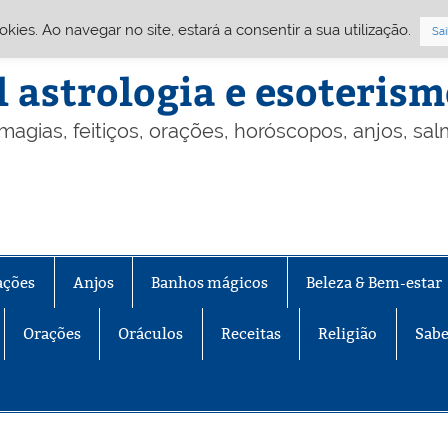
Cookies. Ao navegar no site, estará a consentir a sua utilização.
Sai
l astrologia e esoteris
 magias, feitiços, orações, horóscopos, anjos, sa
ações
Anjos
Banhos mágicos
Beleza & Bem-estar
Orações
Oráculos
Receitas
Religião
Sabe