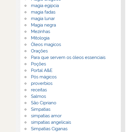
magia egipcia
magia fadas
magia lunar
Magia negra
Mezinhas
Mitologia
Óleos magicos
Orações
Para que servem os óleos essenciais
Poções
Portal A&E
Pós mágicos
proverbios
receitas
Salmos
São Cipriano
Simpatias
simpatias amor
simpatias angelicais
Simpatias Ciganas