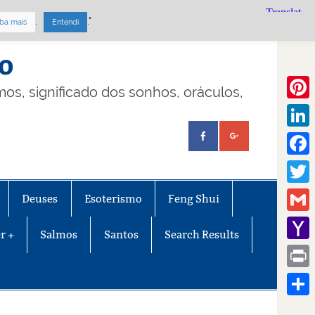
.
."
ba mais
Entendi
mo
lmos, significado dos sonhos, oráculos,
Pinte
Linke
Face
Twitt
Deuses
Esoterismo
Feng Shui
Gmail
r +
Salmos
Santos
Search Results
Yaho
Mail
Print
Share