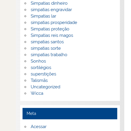
Simpatias dinheiro
simpatias engravidar
Simpatias lar
simpatias prosperidade
Simpatias proteção
Simpatias reis magos
simpatias santos
simpatias sorte
simpatias trabalho
Sonhos
sortilégios
superstições
Talismãs
Uncategorized
Wicca
Meta
Acessar