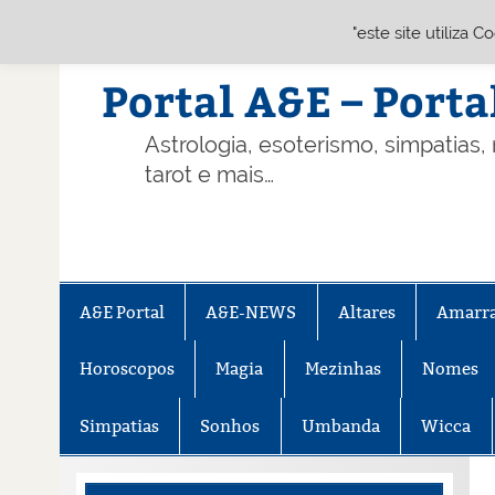
"este site utiliza 
Skip
to
content
Portal A&E – Porta
Astrologia, esoterismo, simpatias,
tarot e mais…
A&E Portal
A&E-NEWS
Altares
Amarr
Horoscopos
Magia
Mezinhas
Nomes
Simpatias
Sonhos
Umbanda
Wicca