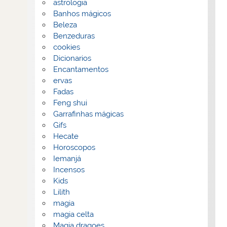
astrologia
Banhos mágicos
Beleza
Benzeduras
cookies
Dicionarios
Encantamentos
ervas
Fadas
Feng shui
Garrafinhas mágicas
Gifs
Hecate
Horoscopos
Iemanjá
Incensos
Kids
Lilith
magia
magia celta
Magia dragoes