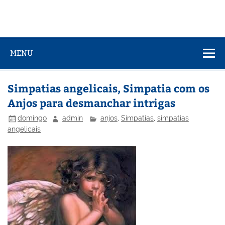
MENU
Simpatias angelicais, Simpatia com os
Anjos para desmanchar intrigas
domingo
admin
anjos
,
Simpatias
,
simpatias
angelicais