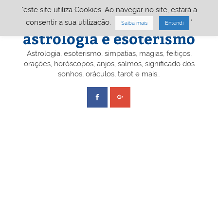
Skip
"este site utiliza Cookies. Ao navegar no site, estará a
to
content
Portal A&E – Portal
consentir a sua utilização.
.
."
Saiba mais
Entendi
astrologia e esoterismo
Astrologia, esoterismo, simpatias, magias, feitiços,
orações, horóscopos, anjos, salmos, significado dos
sonhos, oráculos, tarot e mais…