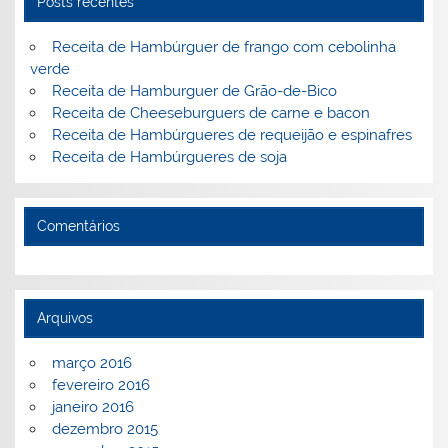
Posts recentes
o
ai
k
l
Receita de Hambúrguer de frango com cebolinha
verde
Receita de Hamburguer de Grão-de-Bico
Receita de Cheeseburguers de carne e bacon
Receita de Hambúrgueres de requeijão e espinafres
Receita de Hambúrgueres de soja
Comentários
Arquivos
março 2016
fevereiro 2016
janeiro 2016
dezembro 2015