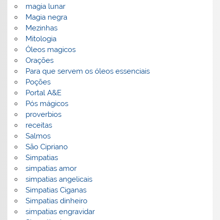
magia lunar
Magia negra
Mezinhas
Mitologia
Óleos magicos
Orações
Para que servem os óleos essenciais
Poções
Portal A&E
Pós mágicos
proverbios
receitas
Salmos
São Cipriano
Simpatias
simpatias amor
simpatias angelicais
Simpatias Ciganas
Simpatias dinheiro
simpatias engravidar