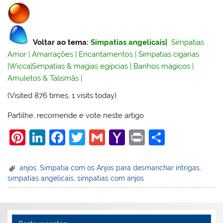
Voltar ao tema:
Simpatias angelicais
|
Simpatias
Amor
|
Amarrações
|
Encantamentos
|
Simpatias ciganas
|
Wicca
|
Simpatias & magias egípcias
|
Banhos mágicos
|
Amuletos & Talismãs
|
(Visited 876 times, 1 visits today)
Partilhe, recomende e vote neste artigo
Pi
Li
F
T
G
Y
Pr
S
nt
n
a
w
m
a
in
h
er
k
c
itt
ai
h
t
ar
anjos
,
Simpatia com os Anjos para desmanchar intrigas
,
simpatias angelicais
,
simpatias com anjos
e
e
e
er
l
o
e
st
dI
b
o
n
o
M