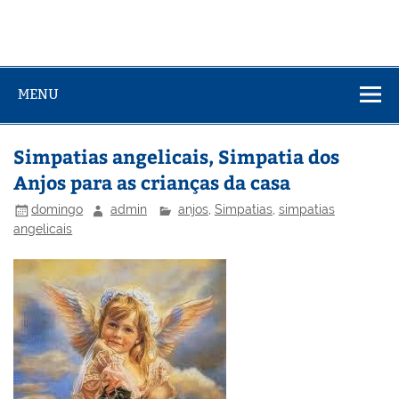
MENU
Simpatias angelicais, Simpatia dos
Anjos para as crianças da casa
domingo
admin
anjos
,
Simpatias
,
simpatias
angelicais