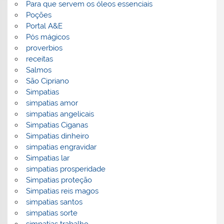
Para que servem os óleos essenciais
Poções
Portal A&E
Pós mágicos
proverbios
receitas
Salmos
São Cipriano
Simpatias
simpatias amor
simpatias angelicais
Simpatias Ciganas
Simpatias dinheiro
simpatias engravidar
Simpatias lar
simpatias prosperidade
Simpatias proteção
Simpatias reis magos
simpatias santos
simpatias sorte
simpatias trabalho