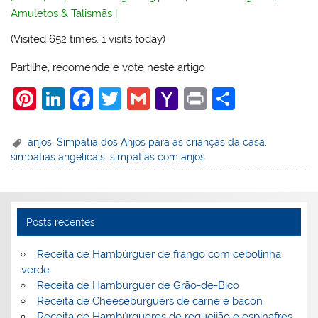
Amuletos & Talismãs
|
(Visited 652 times, 1 visits today)
Partilhe, recomende e vote neste artigo
Pi
Li
F
T
G
Y
Pr
S
nt
n
a
w
m
a
in
h
er
k
c
itt
ai
h
t
ar
anjos
,
Simpatia dos Anjos para as crianças da casa
,
simpatias angelicais
,
simpatias com anjos
e
e
e
er
l
o
e
st
dI
b
o
n
o
M
Posts recentes
o
ai
k
l
Receita de Hambúrguer de frango com cebolinha
verde
Receita de Hamburguer de Grão-de-Bico
Receita de Cheeseburguers de carne e bacon
Receita de Hambúrgueres de requeijão e espinafres