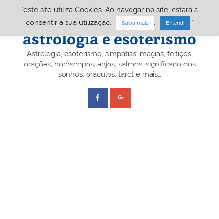
Skip
"este site utiliza Cookies. Ao navegar no site, estará a
to
content
Portal A&E – Portal
consentir a sua utilização.
.
."
Saiba mais
Entendi
astrologia e esoterismo
Astrologia, esoterismo, simpatias, magias, feitiços,
orações, horóscopos, anjos, salmos, significado dos
sonhos, oráculos, tarot e mais…