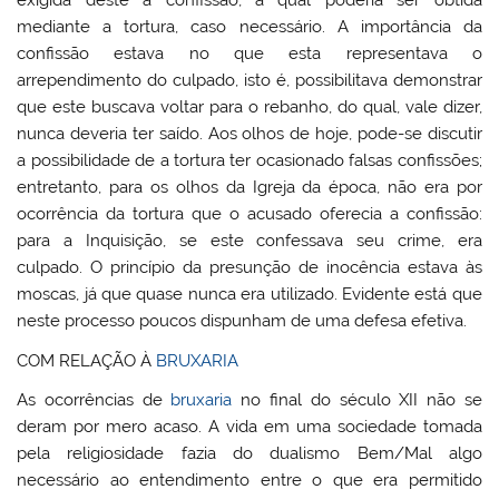
exigida deste a confissão, a qual poderia ser obtida
mediante a tortura, caso necessário. A importância da
confissão estava no que esta representava o
arrependimento do culpado, isto é, possibilitava demonstrar
que este buscava voltar para o rebanho, do qual, vale dizer,
nunca deveria ter saído. Aos olhos de hoje, pode-se discutir
a possibilidade de a tortura ter ocasionado falsas confissões;
entretanto, para os olhos da Igreja da época, não era por
ocorrência da tortura que o acusado oferecia a confissão:
para a Inquisição, se este confessava seu crime, era
culpado. O princípio da presunção de inocência estava às
moscas, já que quase nunca era utilizado. Evidente está que
neste processo poucos dispunham de uma defesa efetiva.
COM RELAÇÃO À
BRUXARIA
As ocorrências de
bruxaria
no final do século XII não se
deram por mero acaso. A vida em uma sociedade tomada
pela religiosidade fazia do dualismo Bem/Mal algo
necessário ao entendimento entre o que era permitido