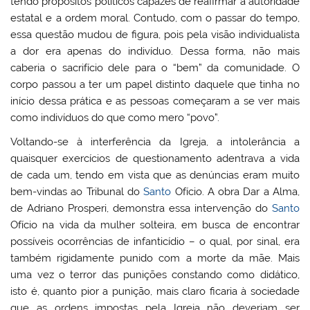
tendo propósitos políticos capazes de reafirmar a autoridade
estatal e a ordem moral. Contudo, com o passar do tempo,
essa questão mudou de figura, pois pela visão individualista
a dor era apenas do indivíduo. Dessa forma, não mais
caberia o sacrifício dele para o “bem” da comunidade. O
corpo passou a ter um papel distinto daquele que tinha no
início dessa prática e as pessoas começaram a se ver mais
como indivíduos do que como mero “povo”.
Voltando-se à interferência da Igreja, a intolerância a
quaisquer exercícios de questionamento adentrava a vida
de cada um, tendo em vista que as denúncias eram muito
bem-vindas ao Tribunal do
Santo
Ofício. A obra Dar a Alma,
de Adriano Prosperi, demonstra essa intervenção do
Santo
Ofício na vida da mulher solteira, em busca de encontrar
possíveis ocorrências de infanticídio – o qual, por sinal, era
também rigidamente punido com a morte da mãe. Mais
uma vez o terror das punições constando como didático,
isto é, quanto pior a punição, mais claro ficaria à sociedade
que as ordens impostas pela Igreja não deveriam ser