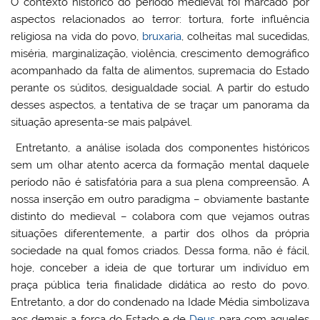
O contexto histórico do período medieval foi marcado por
aspectos relacionados ao terror: tortura, forte influência
religiosa na vida do povo,
bruxaria
, colheitas mal sucedidas,
miséria, marginalização, violência, crescimento demográfico
acompanhado da falta de alimentos, supremacia do Estado
perante os súditos, desigualdade social. A partir do estudo
desses aspectos, a tentativa de se traçar um panorama da
situação apresenta-se mais palpável.
Entretanto, a análise isolada dos componentes históricos
sem um olhar atento acerca da formação mental daquele
período não é satisfatória para a sua plena compreensão. A
nossa inserção em outro paradigma – obviamente bastante
distinto do medieval – colabora com que vejamos outras
situações diferentemente, a partir dos olhos da própria
sociedade na qual fomos criados. Dessa forma, não é fácil,
hoje, conceber a ideia de que torturar um indivíduo em
praça pública teria finalidade didática ao resto do povo.
Entretanto, a dor do condenado na Idade Média simbolizava
aos demais a força do Estado e de
Deus
para com aqueles