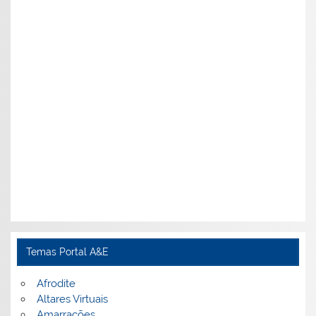
Temas Portal A&E
Afrodite
Altares Virtuais
Amarrações