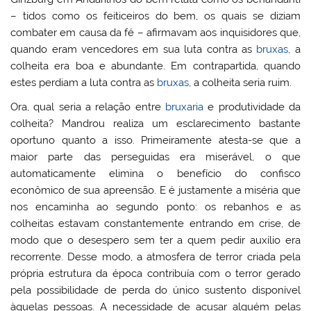
– tidos como os feiticeiros do bem, os quais se diziam
combater em causa da fé – afirmavam aos inquisidores que,
quando eram vencedores em sua luta contra as
bruxas
, a
colheita era boa e abundante. Em contrapartida, quando
estes perdiam a luta contra as
bruxas
, a colheita seria ruim.
Ora, qual seria a relação entre
bruxaria
e produtividade da
colheita? Mandrou realiza um esclarecimento bastante
oportuno quanto a isso. Primeiramente atesta-se que a
maior parte das perseguidas era miserável, o que
automaticamente elimina o benefício do confisco
econômico de sua apreensão. E é justamente a miséria que
nos encaminha ao segundo ponto: os rebanhos e as
colheitas estavam constantemente entrando em crise, de
modo que o desespero sem ter a quem pedir auxílio era
recorrente. Desse modo, a atmosfera de terror criada pela
própria estrutura da época contribuía com o terror gerado
pela possibilidade de perda do único sustento disponível
àquelas pessoas. A necessidade de acusar alguém pelas