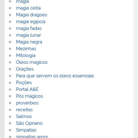
magia
magia celta
Magia dragoes
magia egipcia
magia fadas
magia lunar
Magia negra
Mezinhas
Mitologia
Óleos magicos
Orações
Para que servem os óleos essenciais
Poções
Portal A&E
Pós mágicos
proverbios
receitas
Salmos
São Cipriano
Simpatias
simpatias amor