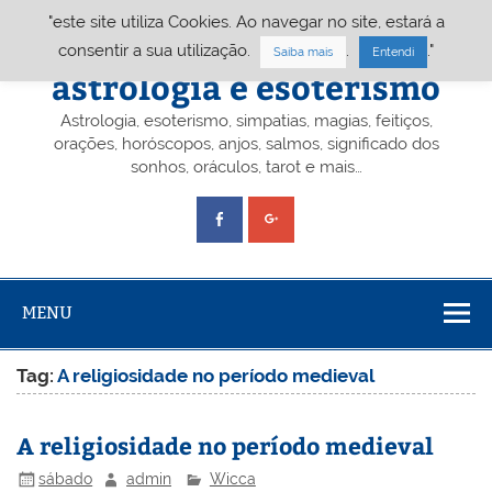
Skip
"este site utiliza Cookies. Ao navegar no site, estará a
to
content
Portal A&E – Portal
consentir a sua utilização.
.
."
Saiba mais
Entendi
astrologia e esoterismo
Astrologia, esoterismo, simpatias, magias, feitiços,
orações, horóscopos, anjos, salmos, significado dos
sonhos, oráculos, tarot e mais…
MENU
Tag:
A religiosidade no período medieval
A religiosidade no período medieval
sábado
admin
Wicca