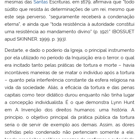
mesmas das
Santas
Escrituras, em 1679, afirmava que “todo
súdito que resista às determinações de um rei, mesmo que
este seja perverso, “seguramente receberá a condenação
eterna”, e ainda que “toda resistência à autoridade constitui
uma resistência ao mandamento divino” (p. 192).” (BOSSUET
apud SKINNER, 1999, p. 393).
Destarte, e dado o poderio da Igreja, o principal instrumento
por ela utilizado no período da Inquisição era o terror, o qual
era incitado tanto pelas práticas de tortura e morte – havia
incontáveis maneiras de se matar o indivíduo após a tortura
– quanto pela interferência constante da esfera religiosa na
vida da sociedade. Aliás, a eficácia da tortura e das penas
capitais como teor didático durou enquanto não tinha lugar
a concepção individualista. É o que demonstra Lynn Hunt
em A Invenção dos direitos humanos: uma história. A
princípio, o objetivo principal da prática pública da tortura
seria o de servir de exemplo aos demais. Assim, as dores
sofridas pelo condenado não pertenciam somente a ele,