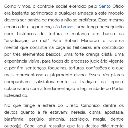
Como vimos, o controle social exercido pelo
Santo
Ofício
era bastante aprimorado e qualquer ameaça a este modelo
deveria ser banida de modo a não se proliferar. Esse mesmo
cenário deu lugar à caça às
bruxas
, uma longa perseguição
com históricos de tortura e matança em busca da
“erradicação do mal”. Para Robert Mandrou, o sistema
mental que consistia na caça às feiticeiras era constituído
por três elementos básicos: uma forte crença cristã, uma
experiência visível para todos do processo judiciário vigente
e, por fim, sentenças, fogueiras, torturas, confissões e o que
mais representasse o julgamento divino. Esses três pilares
compunham satisfatoriamente a tradição da época,
colaborando com a fundamentação e legitimidade do Poder
Eclesiástico.
No que tange à esfera do Direito Canônico, dentre os
delitos quanto à fé estavam: heresia, cisma, apostasia,
blasfêmia, perjúrio, simonia, sacrilégio, magia, dentre
outros[2]. Cabe, aqui, ressaltar que tais delitos dificilmente