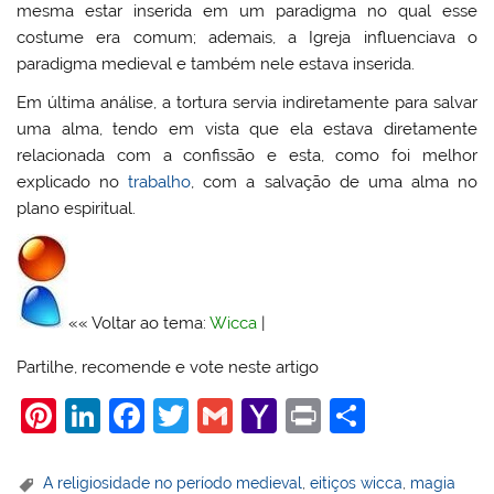
mesma estar inserida em um paradigma no qual esse
costume era comum; ademais, a Igreja influenciava o
paradigma medieval e também nele estava inserida.
Em última análise, a tortura servia indiretamente para salvar
uma alma, tendo em vista que ela estava diretamente
relacionada com a confissão e esta, como foi melhor
explicado no
trabalho
, com a salvação de uma alma no
plano espiritual.
«« Voltar ao tema:
Wicca
|
Partilhe, recomende e vote neste artigo
Pi
Li
F
T
G
Y
Pr
S
nt
n
a
w
m
a
in
h
er
k
c
itt
ai
h
t
ar
A religiosidade no período medieval
,
eitiços wicca
,
magia