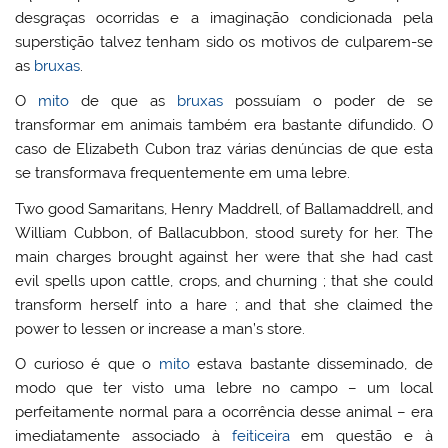
desgraças ocorridas e a imaginação condicionada pela
superstição talvez tenham sido os motivos de culparem-se
as
bruxas
.
O
mito
de que as
bruxas
possuíam o poder de se
transformar em animais também era bastante difundido. O
caso de Elizabeth Cubon traz várias denúncias de que esta
se transformava frequentemente em uma lebre.
Two good Samaritans, Henry Maddrell, of Ballamaddrell, and
William Cubbon, of Ballacubbon, stood surety for her. The
main charges brought against her were that she had cast
evil spells upon cattle, crops, and churning ; that she could
transform herself into a hare ; and that she claimed the
power to lessen or increase a man’s store.
O curioso é que o
mito
estava bastante disseminado, de
modo que ter visto uma lebre no campo – um local
perfeitamente normal para a ocorrência desse animal – era
imediatamente associado à
feiticeira
em questão e à