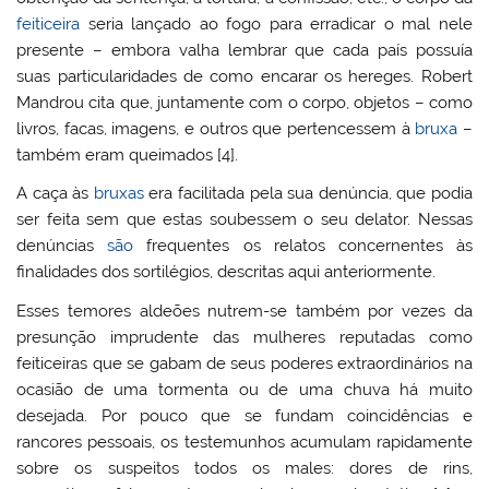
feiticeira
seria lançado ao fogo para erradicar o mal nele
presente – embora valha lembrar que cada país possuía
suas particularidades de como encarar os hereges. Robert
Mandrou cita que, juntamente com o corpo, objetos – como
livros, facas, imagens, e outros que pertencessem à
bruxa
–
também eram queimados [4].
A caça às
bruxas
era facilitada pela sua denúncia, que podia
ser feita sem que estas soubessem o seu delator. Nessas
denúncias
são
frequentes os relatos concernentes às
finalidades dos sortilégios, descritas aqui anteriormente.
Esses temores aldeões nutrem-se também por vezes da
presunção imprudente das mulheres reputadas como
feiticeiras que se gabam de seus poderes extraordinários na
ocasião de uma tormenta ou de uma chuva há muito
desejada. Por pouco que se fundam coincidências e
rancores pessoais, os testemunhos acumulam rapidamente
sobre os suspeitos todos os males: dores de rins,