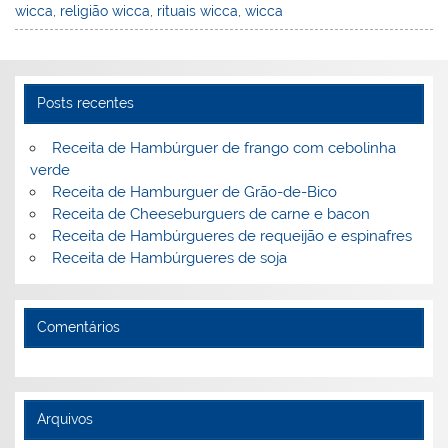
wicca
,
religião wicca
,
rituais wicca
,
wicca
e
e
e
er
l
o
e
st
dI
b
o
n
o
M
Posts recentes
o
ai
k
l
Receita de Hambúrguer de frango com cebolinha
verde
Receita de Hamburguer de Grão-de-Bico
Receita de Cheeseburguers de carne e bacon
Receita de Hambúrgueres de requeijão e espinafres
Receita de Hambúrgueres de soja
Comentários
Arquivos