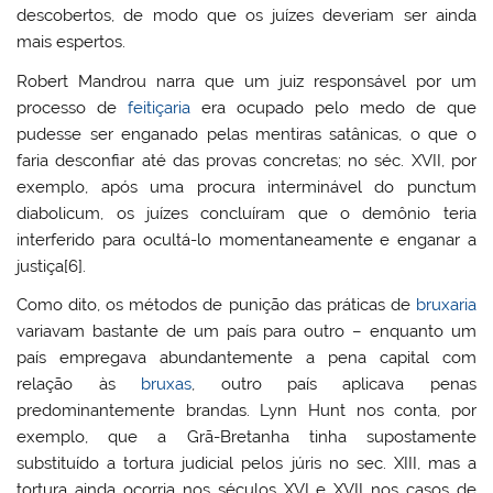
descobertos, de modo que os juízes deveriam ser ainda
mais espertos.
Robert Mandrou narra que um juiz responsável por um
processo de
feitiçaria
era ocupado pelo medo de que
pudesse ser enganado pelas mentiras satânicas, o que o
faria desconfiar até das provas concretas; no séc. XVII, por
exemplo, após uma procura interminável do punctum
diabolicum, os juízes concluíram que o demônio teria
interferido para ocultá-lo momentaneamente e enganar a
justiça[6].
Como dito, os métodos de punição das práticas de
bruxaria
variavam bastante de um país para outro – enquanto um
país empregava abundantemente a pena capital com
relação às
bruxas
, outro país aplicava penas
predominantemente brandas. Lynn Hunt nos conta, por
exemplo, que a Grã-Bretanha tinha supostamente
substituído a tortura judicial pelos júris no sec. XIII, mas a
tortura ainda ocorria nos séculos XVI e XVII nos casos de