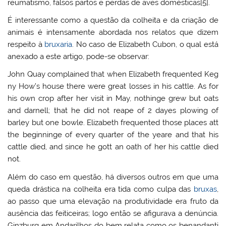
reumatismo, falsos partos e perdas de aves domésticas[5].
É interessante como a questão da colheita e da criação de
animais é intensamente abordada nos relatos que dizem
respeito à
bruxaria
. No caso de Elizabeth Cubon, o qual está
anexado a este artigo, pode-se observar:
John Quay complained that when Elizabeth frequented Keg
ny How’s house there were great losses in his cattle. As for
his own crop after her visit in May, nothinge grew but oats
and darnell; that he did not reape of 2 dayes plowing of
barley but one bowle. Elizabeth frequented those places att
the beginninge of every quarter of the yeare and that his
cattle died, and since he gott an oath of her his cattle died
not.
Além do caso em questão, há diversos outros em que uma
queda drástica na colheita era tida como culpa das
bruxas
,
ao passo que uma elevação na produtividade era fruto da
ausência das feiticeiras; logo então se afigurava a denúncia.
Ginzburg em Andarilhos do bem relata como os benandanti