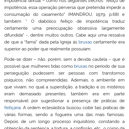
impotência sexual – como nos seguintes trechos “feitiço de
impotência, essa operação perversa que pretendia impedir a
consumação do casamento” (MANDROU, 1979, p.68) e
também “ O diabólico feitiço de impotência traduz
certamente uma preocupação obsessiva largamente
difundida” -, dentre muitos outros. Cabe aqui uma ressalva
de que a “fama” dada pela Igreja às
bruxas
certamente era
superior ao poder que realmente possuíam.
Pode-se dizer – não, porém, sem a devida cautela – que é
possível que mulheres tidas como
bruxas
no período de sua
perseguição pudessem ser pessoas com transtornos
psíquicos, não compreendidas. Ademais, o ambiente em
que viviam, no qual a superstição, a tradição e os mistérios
eram demasiado presentes, também era em parte
responsável por sugestionar a presença de práticas de
feitiçaria
. A ordem eclesiástica buscou coibir tais práticas de
várias formas, sendo a fogueira uma das mais famosas.
Depois de um longo processo inquisitório, constando a
obtenção da sentença, a tortura, a confissão, etc., o corpo da