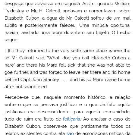
desgraça que adviesse em seguida. Assim, quando William
Tyidesley e Mr. H. Calcott andavam e comentavam sobre
Elizabeth Cubon, a égua de Mr. Calcott sofreu de um mal
súbito e posteriormente faleceu. Uma minúcia oportuna:
haviam avistado uma lebre durante o seu trajeto. O trecho
segue:
[…]till they returned to the very selfe same place where the
sd Mr. Calcott said, ‘What, doe you call Elizabeth Cubon a
hare’ and there his Mare fell sick that she was not able to
goe further, and was forced to leave her there and rid home
behind Capt John Stanley . . . . and his sd Mare came home
after but soone died.
Percebe-se que, naquele momento histórico, a relação
entre o que se pensava justificar e o que de fato aquilo
justificava era descoincidente: para aquela comunidade,
tudo de ruim era fruto de
feitiçaria
. Ao analisar o caso de
Elizabeth Cubon, observa-se que praticamente todos os
relatos existentes contra ela
são
de associações míticas da