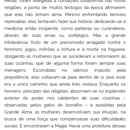
Média, foram relegadas a condições subalternas nas novas
religiões, a ponto de muitos teólogos da época afirmarem
que elas não tinham alma. Mesmo enfrentando terríveis
represálias, elas tentavam fazer sua história, dedicando-se à
medicina então incipiente, como parteiras ou curandeiras,
através de suas ervas ou sortilégios. Mas a grande
intolerância, fruto de um preconceito arraigado contra o
feminino, jogou milhões à tortura e à morte na fogueira,
obrigando as mulheres que as sucederam a retornarem às
suas cozinhas, que de alguma forma foram sempre suas
menagens. Escondidas no silêncio imposto pela
prepotência, elas voltavam-se para dentro de si, pois esse
era o único caminho que ainda lhes restava. Enquanto os
homens, príncipes das religiões, absorviam-se no esplendor
exterior do poder, nos caldeirões de suas cozinhas –
observadas pelos gatos do borralho – e assistidas pela
Grande Alma, as mulheres desenvolviam sua intuição, na
busca de uma força que compensasse suas dificuldades
sociais. E encontraram a Magia. Havia urna protetora dessas