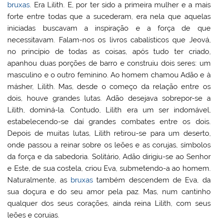
bruxas
. Era Lilith. E, por ter sido a primeira mulher e a mais
forte entre todas que a sucederam, era nela que aquelas
iniciadas buscavam a inspiração e a força de que
necessitavam. Falam-nos os livros cabalísticos que Jeová,
no princípio de todas as coisas, após tudo ter criado,
apanhou duas porções de barro e construiu dois seres: um
masculino e o outro feminino. Ao homem chamou Adão e à
másher, Lilith. Mas, desde o começo da relação entre os
dois, houve grandes lutas. Adão desejava sobrepor-se a
Lilith, dominá-la. Contudo, Lilith era um ser indomável,
estabelecendo-se daí grandes combates entre os dois.
Depois de muitas lutas, Lilith retirou-se para um deserto,
onde passou a reinar sobre os leões e as corujas, símbolos
da força e da sabedoria. Solitário, Adão dirigiu-se ao Senhor
e Este, de sua costela, criou Eva, submetendo-a ao homem.
Naturalmente, as
bruxas
também descendem de Eva, da
sua doçura e do seu amor pela paz. Mas, num cantinho
qualquer dos seus corações, ainda reina Lilith, com seus
leões e corujas.