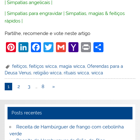
|
Simpatias angelicais
|
|
Simpatias para engravidar
|
Simpatias, magias & feitiços
rápidos
|
Partilhe, recomende e vote neste artigo
Pi
Li
F
T
G
Y
Pr
S
nt
n
a
w
m
a
in
h
er
k
c
itt
ai
h
t
ar
feitiços
,
feitiços wicca
,
magia wicca
,
Oferendas para a
Deusa Venus
,
religião wicca
,
rituais wicca
,
wicca
e
e
e
er
l
o
e
st
dI
b
o
1
2
3
…
8
»
n
o
M
o
ai
Posts recentes
k
l
Receita de Hambúrguer de frango com cebolinha
verde