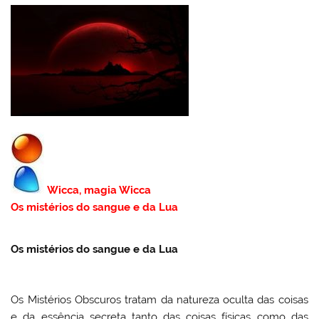
k
l
Wicca, magia Wicca
Os mistérios do sangue e da Lua
Os mistérios do sangue e da Lua
Os Mistérios Obscuros tratam da natureza oculta das coisas
e da essência secreta tanto das coisas físicas como das