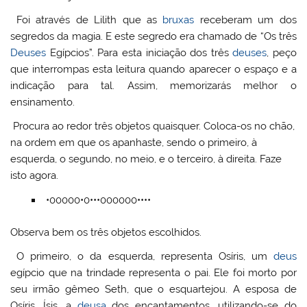
Foi através de Lilith que as
bruxas
receberam um dos
segredos da magia. E este segredo era chamado de “Os três
Deuses
Egípcios”. Para esta iniciação dos três
deuses
, peço
que interrompas esta leitura quando aparecer o espaço e a
indicação para tal. Assim, memorizarás melhor o
ensinamento.
Procura ao redor três objetos quaisquer. Coloca-os no chão,
na ordem em que os apanhaste, sendo o primeiro, à
esquerda, o segundo, no meio, e o terceiro, à direita. Faze
isto agora.
•00000•0•••000000••••
Observa bem os três objetos escolhidos.
O primeiro, o da esquerda, representa Osíris, um
deus
egípcio que na trindade representa o pai. Ele foi morto por
seu irmão gêmeo Seth, que o esquartejou. A esposa de
Osíris, Ísis, a
deusa
dos encantamentos, utilizando-se do