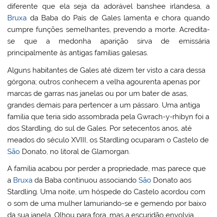
diferente que ela seja da adorável banshee irlandesa, a
Bruxa
da Baba do País de Gales lamenta e chora quando
cumpre funções semelhantes, prevendo a morte. Acredita-
se que a medonha aparição sirva de emissária
principalmente às antigas famílias galesas.
Alguns habitantes de Gales até dizem ter visto a cara dessa
górgona; outros conhecem a velha agourenta apenas por
marcas de garras nas janelas ou por um bater de asas,
grandes demais para pertencer a um pássaro. Uma antiga
família que teria sido assombrada pela Gwrach-y-rhibyn foi a
dos Stardling, do sul de Gales. Por setecentos anos, até
meados do século XVIII, os Stardling ocuparam o Castelo de
São
Donato, no litoral de Glamorgan.
A família acabou por perder a propriedade, mas parece que
a
Bruxa
da Baba continuou associando
São
Donato aos
Stardling. Uma noite, um hóspede do Castelo acordou com
o som de uma mulher lamuriando-se e gemendo por baixo
da sua janela. Olhou para fora, mas a escuridão envolvia