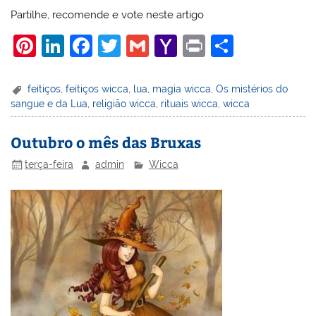
Partilhe, recomende e vote neste artigo
Pi
Li
F
T
G
Y
Pr
S
nt
n
a
w
m
a
in
h
er
k
c
itt
ai
h
t
ar
feitiços
,
feitiços wicca
,
lua
,
magia wicca
,
Os mistérios do
sangue e da Lua
,
religião wicca
,
rituais wicca
,
wicca
e
e
e
er
l
o
e
st
dI
b
o
Outubro o mês das Bruxas
n
o
M
terça-feira
admin
Wicca
o
ai
k
l