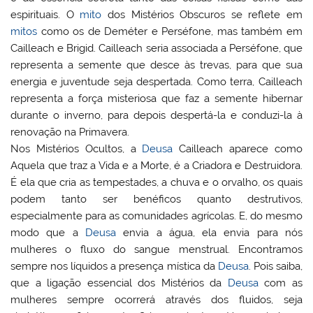
espirituais. O
mito
dos Mistérios Obscuros se reflete em
mitos
como os de Deméter e Perséfone, mas também em
Cailleach e Brigid. Cailleach seria associada a Perséfone, que
representa a semente que desce às trevas, para que sua
energia e juventude seja despertada. Como terra, Cailleach
representa a força misteriosa que faz a semente hibernar
durante o inverno, para depois despertá-la e conduzi-la à
renovação na Primavera.
Nos Mistérios Ocultos, a
Deusa
Cailleach aparece como
Aquela que traz a Vida e a Morte, é a Criadora e Destruidora.
É ela que cria as tempestades, a chuva e o orvalho, os quais
podem tanto ser benéficos quanto destrutivos,
especialmente para as comunidades agrícolas. E, do mesmo
modo que a
Deusa
envia a água, ela envia para nós
mulheres o fluxo do sangue menstrual. Encontramos
sempre nos líquidos a presença mística da
Deusa
. Pois saiba,
que a ligação essencial dos Mistérios da
Deusa
com as
mulheres sempre ocorrerá através dos fluidos, seja