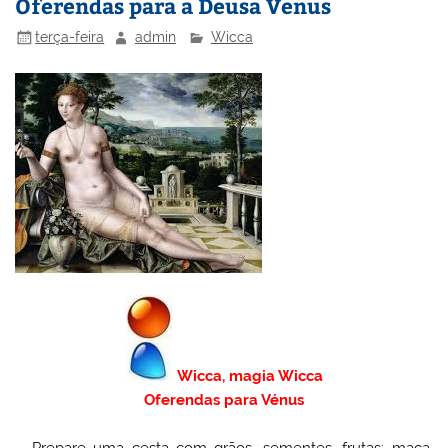
Oferendas para a Deusa Venus
n
o
M
terça-feira
admin
Wicca
o
ai
k
l
Wicca, magia Wicca
Oferendas para Vénus
– Prepare uma cesta com grãos, sementes, frutas: maça,