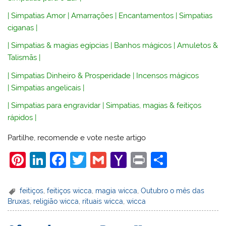
|
Simpatias Amor
|
Amarrações
|
Encantamentos
|
Simpatias
ciganas
|
|
Simpatias & magias egípcias
|
Banhos mágicos
|
Amuletos &
Talismãs
|
|
Simpatias Dinheiro & Prosperidade
|
Incensos mágicos
|
Simpatias angelicais
|
|
Simpatias para engravidar
|
Simpatias, magias & feitiços
rápidos
|
Partilhe, recomende e vote neste artigo
Pi
Li
F
T
G
Y
Pr
S
nt
n
a
w
m
a
in
h
er
k
c
itt
ai
h
t
ar
feitiços
,
feitiços wicca
,
magia wicca
,
Outubro o mês das
Bruxas
,
religião wicca
,
rituais wicca
,
wicca
e
e
e
er
l
o
e
st
dI
b
o