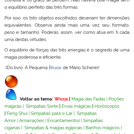
colheita e os grãos se perdem. Não haverá boa magia sem
o equilíbrio perfeito das três formas.
Por isso, os três objetos escolhidos deveriam ter dimensões
equivalentes. Observa ainda mais uma vez seu formato,
peso e tamanho. Poderás, assim, ver como atua em ti cada
uma destas virtudes.
O equilíbrio de forças das três energias é o segredo de uma
magia poderosa e eficiente.
(Do livro: A Pequena
Bruxa
, de Mário Scherer)
Voltar ao tema:
Wicca
|
Magia das Fadas
|
Poções
mágicas
|
Simpatias Sorte
|
Ervas mágicas
|
Horóscopos
|
Feng Shui
|
Simpatias para o Lar
|
Simpatias
Amor
|
Amarrações
|
Encantamentos
|
Simpatias
ciganas
|
Simpatias & magias egípcias
|
Banhos mágicos
|