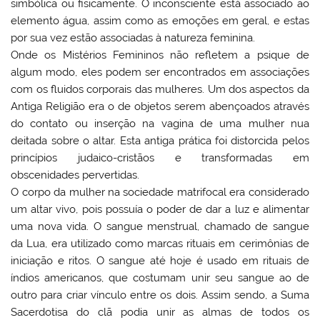
simbólica ou fisicamente. O inconsciente está associado ao
elemento água, assim como as emoções em geral, e estas
por sua vez estão associadas à natureza feminina.
Onde os Mistérios Femininos não refletem a psique de
algum modo, eles podem ser encontrados em associações
com os fluidos corporais das mulheres. Um dos aspectos da
Antiga Religião era o de objetos serem abençoados através
do contato ou inserção na vagina de uma mulher nua
deitada sobre o altar. Esta antiga prática foi distorcida pelos
princípios judaico-cristãos e transformadas em
obscenidades pervertidas.
O corpo da mulher na sociedade matrifocal era considerado
um altar vivo, pois possuía o poder de dar a luz e alimentar
uma nova vida. O sangue menstrual, chamado de sangue
da Lua, era utilizado como marcas rituais em cerimônias de
iniciação e ritos. O sangue até hoje é usado em rituais de
índios americanos, que costumam unir seu sangue ao de
outro para criar vínculo entre os dois. Assim sendo, a Suma
Sacerdotisa do clã podia unir as almas de todos os