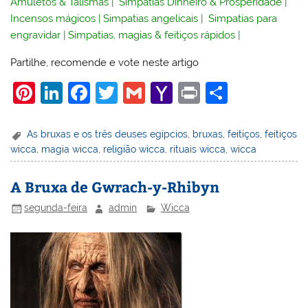
Amuletos & Talismãs
|
Simpatias Dinheiro & Prosperidade
|
Incensos mágicos
|
Simpatias angelicais
|
Simpatias para
engravidar
|
Simpatias, magias & feitiços rápidos
|
Partilhe, recomende e vote neste artigo
Pi
Li
F
T
G
Y
Pr
S
nt
n
a
w
m
a
in
h
er
k
c
itt
ai
h
t
ar
As bruxas e os três deuses egípcios
,
bruxas
,
feitiços
,
feitiços
wicca
,
magia wicca
,
religião wicca
,
rituais wicca
,
wicca
e
e
e
er
l
o
e
st
dI
b
o
A Bruxa de Gwrach-y-Rhibyn
n
o
M
segunda-feira
admin
Wicca
o
ai
k
l