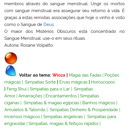
membros através do sangue menstrual. Ungir os mortos
com sangue menstrual era assegurar seu retorno à vida. É
graças a estas remotas associações que hoje o vinho é visto
como o Sangue de
Deus
.
O maior dos Mistérios Obscuros está concentrado no
Sangue Menstrual, use-o em seus rituais.
Autoria: Rosane Volpatto
Voltar ao tema:
Wicca
|
Magia das Fadas
|
Poções
mágicas
|
Simpatias Sorte
|
Ervas mágicas
|
Horóscopos
|
Feng Shui
|
Simpatias para o Lar
|
Simpatias
Amor
|
Amarrações
|
Encantamentos
|
Simpatias
ciganas
|
Simpatias & magias egípcias
|
Banhos mágicos
|
Amuletos & Talismãs
|
Simpatias Dinheiro & Prosperidade
|
Incensos mágicos
|
Simpatias angelicais
|
Simpatias para
engravidar
|
Simpatias, magias & feitiços rápidos
|