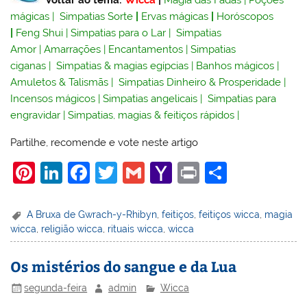
Voltar ao tema:
Wicca
|
Magia das Fadas
|
Poções
mágicas
|
Simpatias Sorte
|
Ervas mágicas
|
Horóscopos
|
Feng Shui
|
Simpatias para o Lar
|
Simpatias
Amor
|
Amarrações
|
Encantamentos
|
Simpatias
ciganas
|
Simpatias & magias egípcias
|
Banhos mágicos
|
Amuletos & Talismãs
|
Simpatias Dinheiro & Prosperidade
|
Incensos mágicos
|
Simpatias angelicais
|
Simpatias para
engravidar
|
Simpatias, magias & feitiços rápidos
|
Partilhe, recomende e vote neste artigo
Pi
Li
F
T
G
Y
Pr
S
nt
n
a
w
m
a
in
h
er
k
c
itt
ai
h
t
ar
A Bruxa de Gwrach-y-Rhibyn
,
feitiços
,
feitiços wicca
,
magia
wicca
,
religião wicca
,
rituais wicca
,
wicca
e
e
e
er
l
o
e
st
dI
b
o
Os mistérios do sangue e da Lua
n
o
M
segunda-feira
admin
Wicca
o
ai