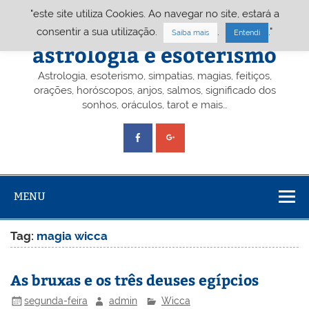
Skip
"este site utiliza Cookies. Ao navegar no site, estará a
to
content
Portal A&E – Portal
consentir a sua utilização.
.
."
Saiba mais
Entendi
astrologia e esoterismo
Astrologia, esoterismo, simpatias, magias, feitiços,
orações, horóscopos, anjos, salmos, significado dos
sonhos, oráculos, tarot e mais…
MENU
Tag:
magia wicca
As bruxas e os três deuses egípcios
segunda-feira
admin
Wicca