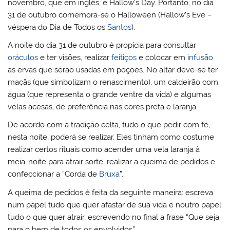
novembro, que em inglês, é Hallow’s Day. Portanto, no dia
31 de outubro comemora-se o Halloween (Hallow’s Eve –
véspera do Dia de Todos os
Santos
).
A noite do dia 31 de outubro é propícia para consultar
oráculos
e ter visões, realizar
feitiços
e colocar em
infusão
as ervas que serão usadas em poções. No altar deve-se ter
maçãs (que simbolizam o renascimento), um caldeirão com
água (que representa o grande ventre da vida) e algumas
velas acesas, de preferência nas cores preta e laranja.
De acordo com a tradição celta, tudo o que pedir com fé,
nesta noite, poderá se realizar. Eles tinham como costume
realizar certos rituais como acender uma vela laranja à
meia-noite para atrair sorte, realizar a queima de pedidos e
confeccionar a “Corda de
Bruxa
”.
A queima de pedidos é feita da seguinte maneira: escreva
num papel tudo que quer afastar de sua vida e noutro papel
tudo o que quer atrair, escrevendo no final a frase “Que seja
para o bem de todos os envolvidos”.