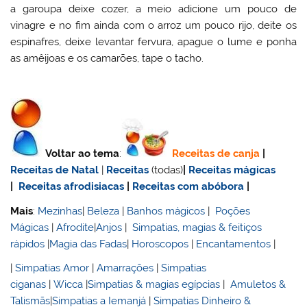
a garoupa deixe cozer, a meio adicione um pouco de
vinagre e no fim ainda com o arroz um pouco rijo, deite os
espinafres, deixe levantar fervura, apague o lume e ponha
as amêijoas e os camarões, tape o tacho.
Voltar ao tema
:
Receitas de canja
|
Receitas de Natal
|
Receitas
(todas)
|
Receitas mágicas
|
Receitas afrodisiacas
|
Receitas com abóbora
|
Mais
:
Mezinhas
|
Beleza
|
Banhos mágicos
|
Poções
Mágicas
|
Afrodite
|
Anjos
|
Simpatias, magias & feitiços
rápidos
|
Magia das Fadas
|
Horoscopos
|
Encantamentos
|
|
Simpatias Amor
|
Amarrações
|
Simpatias
ciganas
|
Wicca
|
Simpatias & magias egípcias
|
Amuletos &
Talismãs
|
Simpatias a Iemanjá
|
Simpatias Dinheiro &