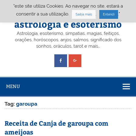
Skip
"este site utiliza Cookies. Ao navegar no site, estará a
to
content
Portal A&E – Portal
consentir a sua utilização.
.
."
Saiba mais
Entendi
astrologia e esoterismo
Astrologia, esoterismo, simpatias, magias, feitiços,
orações, horóscopos, anjos, salmos, significado dos
sonhos, oráculos, tarot e mais…
MENU
Tag:
garoupa
Receita de Canja de garoupa com
ameijoas