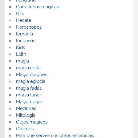
Feng shui
Garrafinhas mágicas
Gifs
Hecate
Horoscopos
Iemanjá
Incensos
Kids
Lilith
magia
magia celta
Magia dragoes
magia egipcia
magia fadas
magia lunar
Magia negra
Mezinhas
Mitologia
Óleos magicos
Orações
Para que servem os óleos essenciais