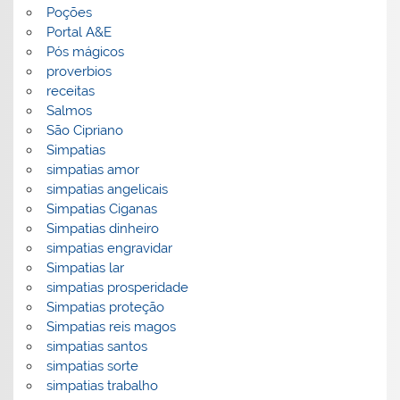
Poções
Portal A&E
Pós mágicos
proverbios
receitas
Salmos
São Cipriano
Simpatias
simpatias amor
simpatias angelicais
Simpatias Ciganas
Simpatias dinheiro
simpatias engravidar
Simpatias lar
simpatias prosperidade
Simpatias proteção
Simpatias reis magos
simpatias santos
simpatias sorte
simpatias trabalho