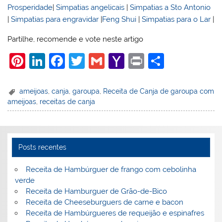
Prosperidade
|
Simpatias angelicais
|
Simpatias a Sto Antonio
|
Simpatias para engravidar
|
Feng Shui
|
Simpatias para o Lar
|
Partilhe, recomende e vote neste artigo
Pi
Li
F
T
G
Y
Pr
S
nt
n
a
w
m
a
in
h
er
k
c
itt
ai
h
t
ar
ameijoas
,
canja
,
garoupa
,
Receita de Canja de garoupa com
ameijoas
,
receitas de canja
e
e
e
er
l
o
e
st
dI
b
o
n
o
M
Posts recentes
o
ai
k
l
Receita de Hambúrguer de frango com cebolinha
verde
Receita de Hamburguer de Grão-de-Bico
Receita de Cheeseburguers de carne e bacon
Receita de Hambúrgueres de requeijão e espinafres