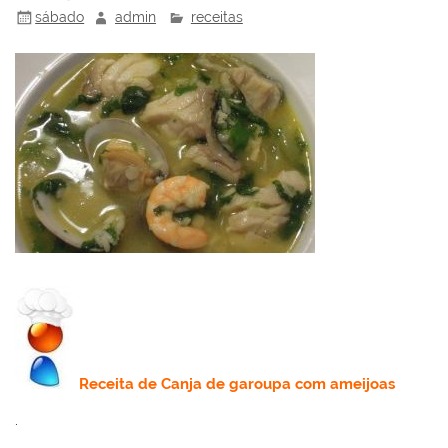
sábado
admin
receitas
Receita de
Canja de garoupa com ameijoas
.