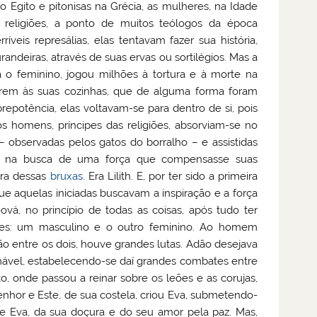
 Egito e pitonisas na Grécia, as mulheres, na Idade
 religiões, a ponto de muitos teólogos da época
eis represálias, elas tentavam fazer sua história,
andeiras, através de suas ervas ou sortilégios. Mas a
a o feminino, jogou milhões à tortura e à morte na
arem às suas cozinhas, que de alguma forma foram
epotência, elas voltavam-se para dentro de si, pois
s homens, príncipes das religiões, absorviam-se no
– observadas pelos gatos do borralho – e assistidas
o, na busca de uma força que compensasse suas
ora dessas
bruxas
. Era Lilith. E, por ter sido a primeira
ue aquelas iniciadas buscavam a inspiração e a força
ová, no princípio de todas as coisas, após tudo ter
eres: um masculino e o outro feminino. Ao homem
o entre os dois, houve grandes lutas. Adão desejava
domável, estabelecendo-se daí grandes combates entre
to, onde passou a reinar sobre os leões e as corujas,
Senhor e Este, de sua costela, criou Eva, submetendo-
va, da sua doçura e do seu amor pela paz. Mas,