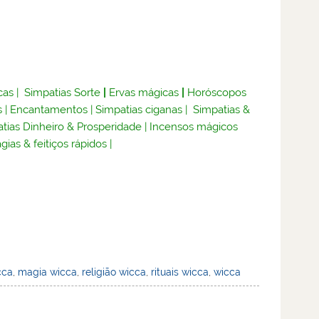
cas
|
Simpatias Sorte
|
Ervas mágicas
|
Horóscopos
s
|
Encantamentos
|
Simpatias ciganas
|
Simpatias &
tias Dinheiro & Prosperidade
|
Incensos mágicos
gias & feitiços rápidos
|
cca
,
magia wicca
,
religião wicca
,
rituais wicca
,
wicca