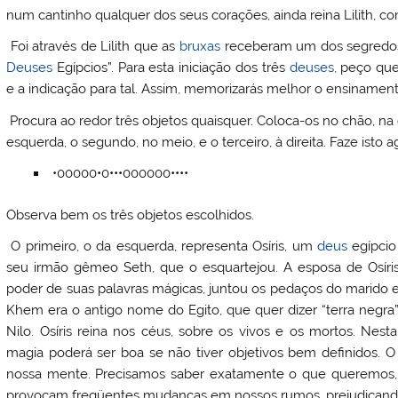
num cantinho qualquer dos seus corações, ainda reina Lilith, co
Foi através de Lilith que as
bruxas
receberam um dos segredos 
Deuses
Egípcios”. Para esta iniciação dos três
deuses
, peço qu
e a indicação para tal. Assim, memorizarás melhor o ensinament
Procura ao redor três objetos quaisquer. Coloca-os no chão, n
esquerda, o segundo, no meio, e o terceiro, à direita. Faze isto a
•00000•0•••000000••••
Observa bem os três objetos escolhidos.
O primeiro, o da esquerda, representa Osíris, um
deus
egípcio
seu irmão gêmeo Seth, que o esquartejou. A esposa de Osíris,
poder de suas palavras mágicas, juntou os pedaços do marido e
Khem era o antigo nome do Egito, que quer dizer “terra negra”
Nilo. Osíris reina nos céus, sobre os vivos e os mortos. Nest
magia poderá ser boa se não tiver objetivos bem definidos. 
nossa mente. Precisamos saber exatamente o que queremos,
provocam freqüentes mudanças em nossos rumos, prejudicand