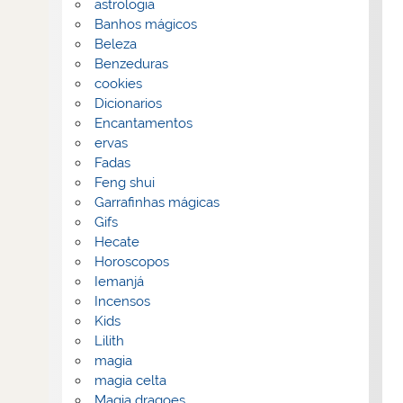
astrologia
Banhos mágicos
Beleza
Benzeduras
cookies
Dicionarios
Encantamentos
ervas
Fadas
Feng shui
Garrafinhas mágicas
Gifs
Hecate
Horoscopos
Iemanjá
Incensos
Kids
Lilith
magia
magia celta
Magia dragoes