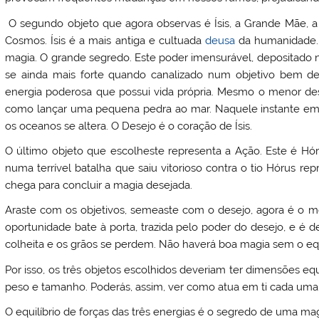
O segundo objeto que agora observas é Ísis, a Grande Mãe, 
Cosmos. Ísis é a mais antiga e cultuada
deusa
da humanidade. 
magia. O grande segredo. Este poder imensurável, depositado n
se ainda mais forte quando canalizado num objetivo bem def
energia poderosa que possui vida própria. Mesmo o menor de
como lançar uma pequena pedra ao mar. Naquele instante em
os oceanos se altera. O Desejo é o coração de Ísis.
O último objeto que escolheste representa a Ação. Este é Hórus,
numa terrível batalha que saiu vitorioso contra o tio Hórus re
chega para concluir a magia desejada.
Araste com os objetivos, semeaste com o desejo, agora é o mo
oportunidade bate à porta, trazida pelo poder do desejo, e é de
colheita e os grãos se perdem. Não haverá boa magia sem o equil
Por isso, os três objetos escolhidos deveriam ter dimensões e
peso e tamanho. Poderás, assim, ver como atua em ti cada uma 
O equilíbrio de forças das três energias é o segredo de uma mag