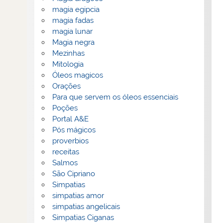
magia egipcia
magia fadas
magia lunar
Magia negra
Mezinhas
Mitologia
Óleos magicos
Orações
Para que servem os óleos essenciais
Poções
Portal A&E
Pós mágicos
proverbios
receitas
Salmos
São Cipriano
Simpatias
simpatias amor
simpatias angelicais
Simpatias Ciganas