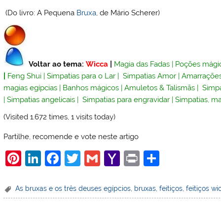
(Do livro: A Pequena
Bruxa
, de Mário Scherer)
Voltar ao tema:
Wicca
|
Magia das Fadas
|
Poções mági
|
Feng Shui
|
Simpatias para o Lar
|
Simpatias Amor
|
Amarraçõe
magias egípcias
|
Banhos mágicos
|
Amuletos & Talismãs
|
Simpa
|
Simpatias angelicais
|
Simpatias para engravidar
|
Simpatias, ma
(Visited 1.672 times, 1 visits today)
Partilhe, recomende e vote neste artigo
Pi
Li
F
T
G
Y
Pr
S
nt
n
a
w
m
a
in
h
er
k
c
itt
ai
h
t
ar
As bruxas e os três deuses egípcios
,
bruxas
,
feitiços
,
feitiços wi
e
e
e
er
l
o
e