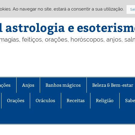
Cookies. Ao navegar no site, estará a consentir a sua utilização.
Sai
l astrologia e esoteris
 magias, feitiços, orações, horóscopos, anjos, sa
ações
Anjos
Banhos mágicos
Beleza & Bem-estar
Orações
Oráculos
Receitas
Religião
Sabe