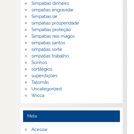
Simpatias dinheiro
simpatias engravidar
Simpatias lar
simpatias prosperidade
Simpatias proteção
Simpatias reis magos
simpatias santos
simpatias sorte
simpatias trabalho
Sonhos
sortilégios
superstições
Talismãs
Uncategorized
Wicca
Meta
Acessar