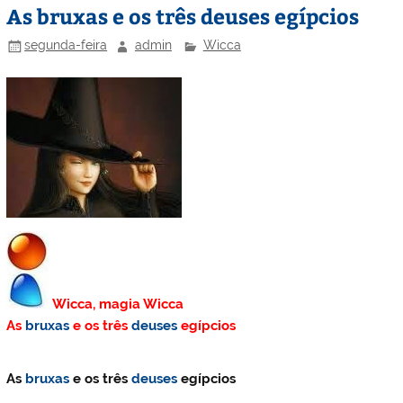
As bruxas e os três deuses egípcios
segunda-feira
admin
Wicca
Wicca, magia Wicca
As
bruxas
e os três
deuses
egípcios
As
bruxas
e os três
deuses
egípcios