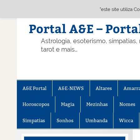
"este site utiliza 
Skip
to
content
Portal A&E – Porta
Astrologia, esoterismo, simpatias,
tarot e mais…
A&E Portal
A&E-NEWS
Altares
Amarr
Horoscopos
Magia
Mezinhas
Nomes
Simpatias
Sonhos
Umbanda
Wicca