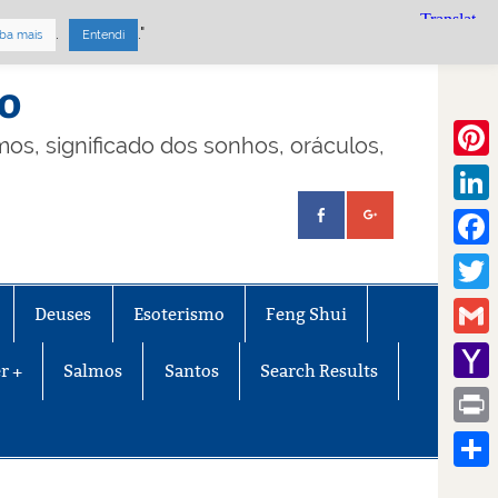
.
."
ba mais
Entendi
mo
lmos, significado dos sonhos, oráculos,
Pinte
Linke
Face
Twitt
Deuses
Esoterismo
Feng Shui
Gmail
r +
Salmos
Santos
Search Results
Yaho
Mail
Print
Share