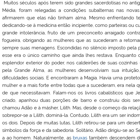
Muitos séculos após terem sido grandes sacerdotisas no antigo
Média, foram relegadas a condições subalternas nas novas
afirmarem que elas não tinham alma. Mesmo enfrentando terrív
dedicando-se à medicina então incipiente, como parteiras ou cur
grande intolerância, fruto de um preconceito arraigado contr
fogueira, obrigando as mulheres que as sucederam a retorn
sempre suas menagens. Escondidas no silêncio imposto pela pr
esse era o único caminho que ainda lhes restava. Enquanto o
esplendor exterior do poder, nos caldeirões de suas cozinhas 
pela Grande Alma, as mulheres desenvolviam sua intuiçã
dificuldades sociais. E encontraram a Magia. Havia urna protet
mulher e a mais forte entre todas que a sucederam, era nela q
de que necessitavam. Falam-nos os livros cabalísticos que Je
criado, apanhou duas porções de barro e construiu dois s
chamou Adão e à másher, Lilith. Mas, desde o começo da relaçã
sobrepor-se a Lilith, dominá-la. Contudo, Lilith era um ser in
os dois. Depois de muitas lutas, Lilith retirou-se para um deser
símbolos da força e da sabedoria. Solitário, Adão dirigiu-se ao 
a ao homem. Naturalmente, as
bruxas
também descendem de E