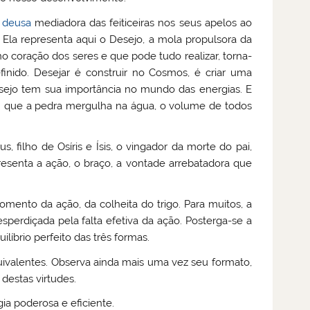
a
deusa
mediadora das feiticeiras nos seus apelos ao
Ela representa aqui o Desejo, a mola propulsora da
o coração dos seres e que pode tudo realizar, torna-
inido. Desejar é construir no Cosmos, é criar uma
sejo tem sua importância no mundo das energias. E
 que a pedra mergulha na água, o volume de todos
 filho de Osíris e Ísis, o vingador da morte do pai,
presenta a ação, o braço, a vontade arrebatadora que
mento da ação, da colheita do trigo. Para muitos, a
sperdiçada pela falta efetiva da ação. Posterga-se a
íbrio perfeito das três formas.
quivalentes. Observa ainda mais uma vez seu formato,
destas virtudes.
ia poderosa e eficiente.