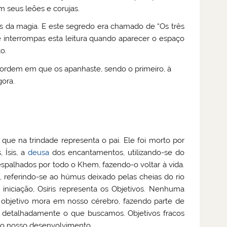
m seus leões e corujas.
da magia. E este segredo era chamado de “Os três
e interrompas esta leitura quando aparecer o espaço
o.
a ordem em que os apanhaste, sendo o primeiro, à
gora.
 que na trindade representa o pai. Ele foi morto por
 Ísis, a
deusa
dos encantamentos, utilizando-se do
spalhados por todo o Khem, fazendo-o voltar à vida.
, referindo-se ao húmus deixado pelas cheias do rio
a iniciação, Osíris representa os Objetivos. Nenhuma
O objetivo mora em nosso cérebro, fazendo parte de
 detalhadamente o que buscamos. Objetivos fracos
o nosso desenvolvimento.