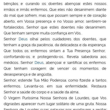
bênçãos e curando os doentes abençoai estes nossos
irmãos e irmãs enfermos. Que eles não desanimem diante
do mal que sofrem, mas que possam sempre e de coração
aberto, em Vossa presença e no Vosso amor, sentirem-se
fortalecidos. Senhor que estes doentes não desanimem.
Que tenham sempre muita confiança em Vós.
Senhor
Deus
olhai pelos cuidadores dos doentes, que
tenham a graça da paciência, da delicadeza e da esperança.
Que todos os enfermos sintam a Tua Presença Senhor,
confortando-os e protegendo-os. Revela sabedoria aos
médicos. Senhor
Deus
, abençoai e santificai os enfermos.
Que tenham coragem de vencer os momentos de
desesperança e de angústia.
Senhor, estende Tua Mão Poderosa, como fizeste a tantos
enfermos. Levanta-os em sua enfermidade. Restaura
Senhor a saúde do corpo e a saúde da alma.
Ó Virgem Puríssima Nossa Senhora de Lourdes, que Vos
dignastes aparecer num lugar solitário de uma gruta. Nossa
Senhora de Lourdes cujas palavras nos exortavam a recitar