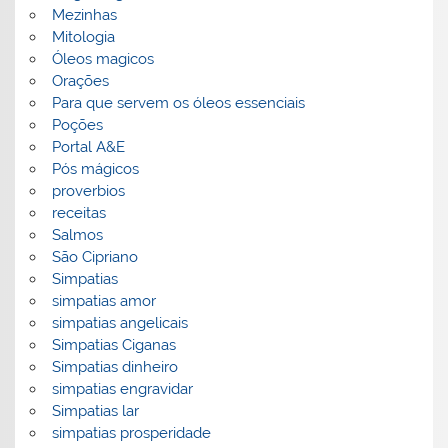
Mezinhas
Mitologia
Óleos magicos
Orações
Para que servem os óleos essenciais
Poções
Portal A&E
Pós mágicos
proverbios
receitas
Salmos
São Cipriano
Simpatias
simpatias amor
simpatias angelicais
Simpatias Ciganas
Simpatias dinheiro
simpatias engravidar
Simpatias lar
simpatias prosperidade