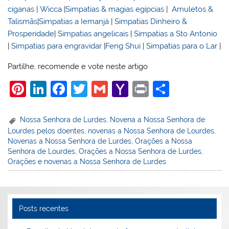
ciganas
|
Wicca
|
Simpatias & magias egípcias
|
Amuletos &
Talismãs
|
Simpatias a Iemanjá
|
Simpatias Dinheiro &
Prosperidade
|
Simpatias angelicais
|
Simpatias a Sto Antonio
|
Simpatias para engravidar
|
Feng Shui
|
Simpatias para o Lar
|
Partilhe, recomende e vote neste artigo
Pi
Li
F
T
G
Y
Pr
S
nt
n
a
w
m
a
in
h
er
k
c
itt
ai
h
t
ar
Nossa Senhora de Lurdes
,
Novena a Nossa Senhora de
Lourdes pelos doentes
,
novenas a Nossa Senhora de Lourdes
,
e
e
e
er
l
o
e
Novenas a Nossa Senhora de Lurdes
,
Orações a Nossa
st
dI
b
o
Senhora de Lourdes
,
Orações a Nossa Senhora de Lurdes
,
Orações e novenas a Nossa Senhora de Lurdes
n
o
M
o
ai
k
l
Posts recentes