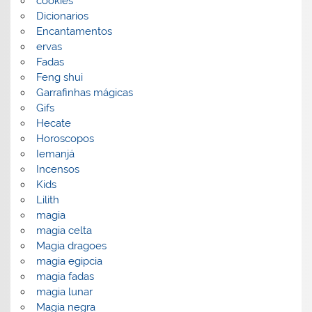
cookies
Dicionarios
Encantamentos
ervas
Fadas
Feng shui
Garrafinhas mágicas
Gifs
Hecate
Horoscopos
Iemanjá
Incensos
Kids
Lilith
magia
magia celta
Magia dragoes
magia egipcia
magia fadas
magia lunar
Magia negra