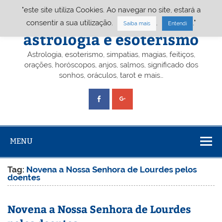
Skip
"este site utiliza Cookies. Ao navegar no site, estará a
to
content
Portal A&E – Portal
consentir a sua utilização.
.
."
Saiba mais
Entendi
astrologia e esoterismo
Astrologia, esoterismo, simpatias, magias, feitiços,
orações, horóscopos, anjos, salmos, significado dos
sonhos, oráculos, tarot e mais…
MENU
Tag:
Novena a Nossa Senhora de Lourdes pelos
doentes
Novena a Nossa Senhora de Lourdes