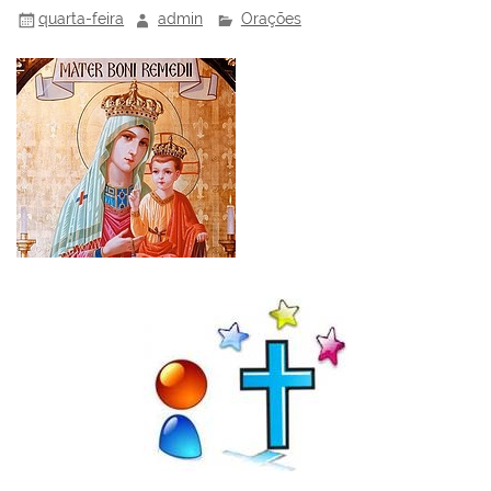
o
ai
quarta-feira
admin
Orações
k
l