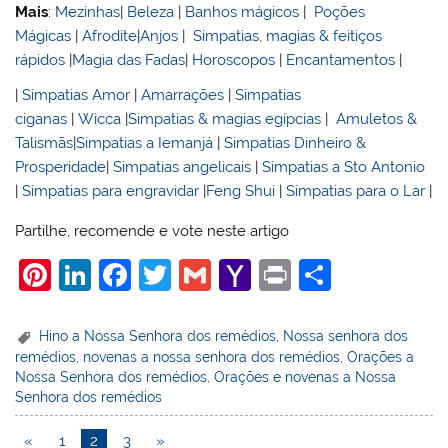
Mais
:
Mezinhas
|
Beleza
|
Banhos mágicos
|
Poções
Mágicas
|
Afrodite
|
Anjos
|
Simpatias, magias & feitiços
rápidos
|
Magia das Fadas
|
Horoscopos
|
Encantamentos
|
|
Simpatias Amor
|
Amarrações
|
Simpatias
ciganas
|
Wicca
|
Simpatias & magias egípcias
|
Amuletos &
Talismãs
|
Simpatias a Iemanjá
|
Simpatias Dinheiro &
Prosperidade
|
Simpatias angelicais
|
Simpatias a Sto Antonio
|
Simpatias para engravidar
|
Feng Shui
|
Simpatias para o Lar
|
Partilhe, recomende e vote neste artigo
Pi
Li
F
T
G
Y
Pr
S
nt
n
a
w
m
a
in
h
er
k
c
itt
ai
h
t
ar
Hino a Nossa Senhora dos remédios
,
Nossa senhora dos
remédios
,
novenas a nossa senhora dos remédios
,
Orações a
e
e
e
er
l
o
e
Nossa Senhora dos remédios
,
Orações e novenas a Nossa
st
dI
b
o
Senhora dos remédios
n
o
M
«
1
2
3
»