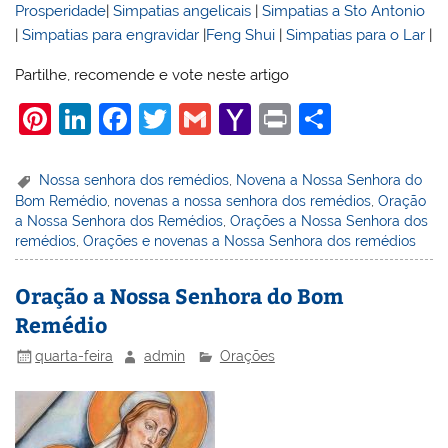
Prosperidade
|
Simpatias angelicais
|
Simpatias a Sto Antonio
|
Simpatias para engravidar
|
Feng Shui
|
Simpatias para o Lar
|
Partilhe, recomende e vote neste artigo
Pi
Li
F
T
G
Y
Pr
S
nt
n
a
w
m
a
in
h
er
k
c
itt
ai
h
t
ar
Nossa senhora dos remédios
,
Novena a Nossa Senhora do
Bom Remédio
,
novenas a nossa senhora dos remédios
,
Oração
e
e
e
er
l
o
e
a Nossa Senhora dos Remédios
,
Orações a Nossa Senhora dos
st
dI
b
o
remédios
,
Orações e novenas a Nossa Senhora dos remédios
n
o
M
Oração a Nossa Senhora do Bom
o
ai
Remédio
k
l
quarta-feira
admin
Orações