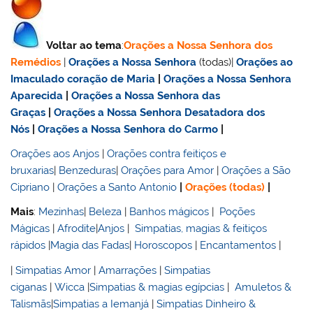
Voltar ao tema
:
Orações a Nossa Senhora dos
Remédios
|
Orações a Nossa Senhora
(todas)|
Orações ao
Imaculado coração de Maria
|
Orações a Nossa Senhora
Aparecida
|
Orações a Nossa Senhora das
Graças
|
Orações a Nossa Senhora Desatadora dos
Nós
|
Orações a Nossa Senhora do Carmo
|
Orações aos Anjos
|
Orações contra feitiços e
bruxarias
|
Benzeduras
|
Orações para Amor
|
Orações a São
Cipriano
|
Orações a Santo Antonio
|
Orações (todas)
|
Mais
:
Mezinhas
|
Beleza
|
Banhos mágicos
|
Poções
Mágicas
|
Afrodite
|
Anjos
|
Simpatias, magias & feitiços
rápidos
|
Magia das Fadas
|
Horoscopos
|
Encantamentos
|
|
Simpatias Amor
|
Amarrações
|
Simpatias
ciganas
|
Wicca
|
Simpatias & magias egípcias
|
Amuletos &
Talismãs
|
Simpatias a Iemanjá
|
Simpatias Dinheiro &