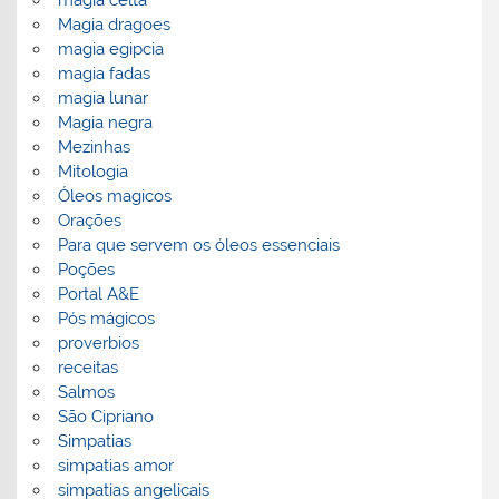
magia celta
Magia dragoes
magia egipcia
magia fadas
magia lunar
Magia negra
Mezinhas
Mitologia
Óleos magicos
Orações
Para que servem os óleos essenciais
Poções
Portal A&E
Pós mágicos
proverbios
receitas
Salmos
São Cipriano
Simpatias
simpatias amor
simpatias angelicais