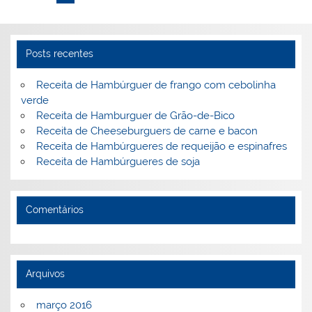
o
ai
k
l
Posts recentes
Receita de Hambúrguer de frango com cebolinha
verde
Receita de Hamburguer de Grão-de-Bico
Receita de Cheeseburguers de carne e bacon
Receita de Hambúrgueres de requeijão e espinafres
Receita de Hambúrgueres de soja
Comentários
Arquivos
março 2016