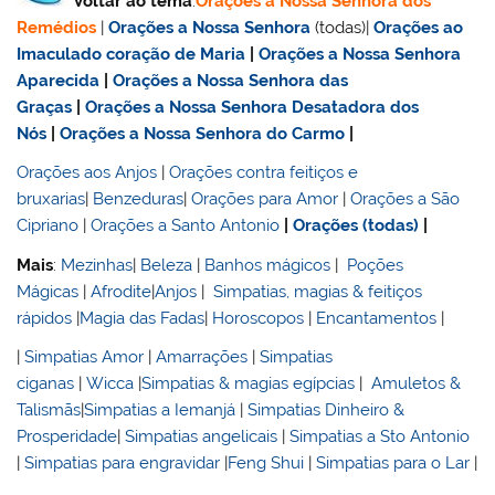
Voltar ao tema
:
Orações a Nossa Senhora dos
Remédios
|
Orações a Nossa Senhora
(todas)|
Orações ao
Imaculado coração de Maria
|
Orações a Nossa Senhora
Aparecida
|
Orações a Nossa Senhora das
Graças
|
Orações a Nossa Senhora Desatadora dos
Nós
|
Orações a Nossa Senhora do Carmo
|
Orações aos Anjos
|
Orações contra feitiços e
bruxarias
|
Benzeduras
|
Orações para Amor
|
Orações a São
Cipriano
|
Orações a Santo Antonio
|
Orações (todas)
|
Mais
:
Mezinhas
|
Beleza
|
Banhos mágicos
|
Poções
Mágicas
|
Afrodite
|
Anjos
|
Simpatias, magias & feitiços
rápidos
|
Magia das Fadas
|
Horoscopos
|
Encantamentos
|
|
Simpatias Amor
|
Amarrações
|
Simpatias
ciganas
|
Wicca
|
Simpatias & magias egípcias
|
Amuletos &
Talismãs
|
Simpatias a Iemanjá
|
Simpatias Dinheiro &
Prosperidade
|
Simpatias angelicais
|
Simpatias a Sto Antonio
|
Simpatias para engravidar
|
Feng Shui
|
Simpatias para o Lar
|