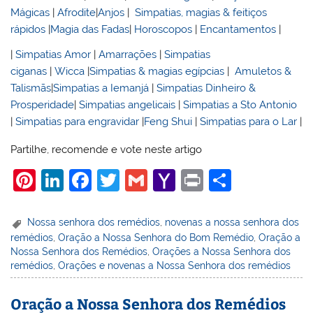
Mágicas
|
Afrodite
|
Anjos
|
Simpatias, magias & feitiços
rápidos
|
Magia das Fadas
|
Horoscopos
|
Encantamentos
|
|
Simpatias Amor
|
Amarrações
|
Simpatias
ciganas
|
Wicca
|
Simpatias & magias egípcias
|
Amuletos &
Talismãs
|
Simpatias a Iemanjá
|
Simpatias Dinheiro &
Prosperidade
|
Simpatias angelicais
|
Simpatias a Sto Antonio
|
Simpatias para engravidar
|
Feng Shui
|
Simpatias para o Lar
|
Partilhe, recomende e vote neste artigo
Pi
Li
F
T
G
Y
Pr
S
nt
n
a
w
m
a
in
h
er
k
c
itt
ai
h
t
ar
Nossa senhora dos remédios
,
novenas a nossa senhora dos
remédios
,
Oração a Nossa Senhora do Bom Remédio
,
Oração a
e
e
e
er
l
o
e
Nossa Senhora dos Remédios
,
Orações a Nossa Senhora dos
st
dI
b
o
remédios
,
Orações e novenas a Nossa Senhora dos remédios
n
o
M
Oração a Nossa Senhora dos Remédios