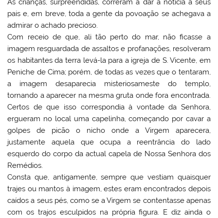
As crianças, surpreendidas, correram a dar a notícia a seus
pais e, em breve, toda a gente da povoação se achegava a
admirar o achado precioso.
Com receio de que, ali tão perto do mar, não ficasse a
imagem resguardada de assaltos e profanações, resolveram
os habitantes da terra levá-la para a igreja de S. Vicente, em
Peniche
de Cima; porém, de todas as vezes que o tentaram,
a imagem desaparecia misteriosameste do templo,
tornando a aparecer na mesma gruta onde fora encontrada.
Certos de que isso correspondia à vontade da Senhora,
ergueram no local uma capelinha, começando por cavar a
golpes de picão o nicho onde a Virgem aparecera,
justamente aquela que ocupa a reentrância do lado
esquerdo do corpo da actual capela de Nossa Senhora dos
Remédios.
Consta que, antigamente, sempre que vestiam quaisquer
trajes ou mantos à imagem, estes eram encontrados depois
caídos a seus pés, como se a Virgem se contentasse apenas
com os trajos esculpidos na própria figura. E diz ainda o