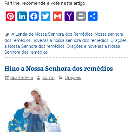
Partilhe, recomende e vote neste artigo
Pi
Li
F
T
G
Y
Pr
S
nt
n
a
w
m
a
in
h
er
k
c
itt
ai
h
t
ar
A Lenda de Nossa Senhora dos Remédios
,
Nossa senhora
dos remédios
,
novenas a nossa senhora dos remédios
,
Orações
e
e
e
er
l
o
e
a Nossa Senhora dos remédios
,
Orações e novenas a Nossa
st
dI
b
o
Senhora dos remédios
n
o
M
Hino a Nossa Senhora dos remédios
o
ai
quarta-feira
admin
Orações
k
l