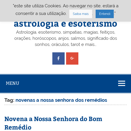
Skip
"este site utiliza Cookies. Ao navegar no site, estará a
to
content
Portal A&E – Portal
consentir a sua utilização.
.
."
Saiba mais
Entendi
astrologia e esoterismo
Astrologia, esoterismo, simpatias, magias, feitiços,
orações, horóscopos, anjos, salmos, significado dos
sonhos, oráculos, tarot e mais…
MENU
Tag:
novenas a nossa senhora dos remédios
Novena a Nossa Senhora do Bom
Remédio