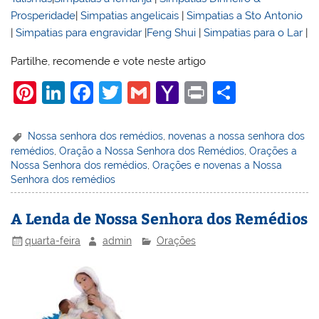
Prosperidade
|
Simpatias angelicais
|
Simpatias a Sto Antonio
|
Simpatias para engravidar
|
Feng Shui
|
Simpatias para o Lar
|
Partilhe, recomende e vote neste artigo
Pi
Li
F
T
G
Y
Pr
S
nt
n
a
w
m
a
in
h
er
k
c
itt
ai
h
t
ar
Nossa senhora dos remédios
,
novenas a nossa senhora dos
remédios
,
Oração a Nossa Senhora dos Remédios
,
Orações a
e
e
e
er
l
o
e
Nossa Senhora dos remédios
,
Orações e novenas a Nossa
st
dI
b
o
Senhora dos remédios
n
o
M
A Lenda de Nossa Senhora dos Remédios
o
ai
quarta-feira
admin
Orações
k
l