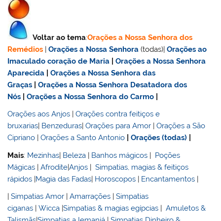
Voltar ao tema
:
Orações a Nossa Senhora dos
Remédios
|
Orações a Nossa Senhora
(todas)|
Orações ao
Imaculado coração de Maria
|
Orações a Nossa Senhora
Aparecida
|
Orações a Nossa Senhora das
Graças
|
Orações a Nossa Senhora Desatadora dos
Nós
|
Orações a Nossa Senhora do Carmo
|
Orações aos Anjos
|
Orações contra feitiços e
bruxarias
|
Benzeduras
|
Orações para Amor
|
Orações a São
Cipriano
|
Orações a Santo Antonio
|
Orações (todas)
|
Mais
:
Mezinhas
|
Beleza
|
Banhos mágicos
|
Poções
Mágicas
|
Afrodite
|
Anjos
|
Simpatias, magias & feitiços
rápidos
|
Magia das Fadas
|
Horoscopos
|
Encantamentos
|
|
Simpatias Amor
|
Amarrações
|
Simpatias
ciganas
|
Wicca
|
Simpatias & magias egípcias
|
Amuletos &
Talismãs
|
Simpatias a Iemanjá
|
Simpatias Dinheiro &