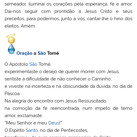
semeador, iluminai os corações pela esperança, fé e amor.
Dai-nos seguir com prontidão a Jesus Cristo e seus
preceitos, para podermos, junto a vós, cantar-lhe o hino dos
eleitos. Amém.
Oração
a
São
Tomé
Ó Apóstolo
São
Tomé,
experimentaste o desejo de querer morrer com Jesus,
sentiste a dificuldade de não conhecer o Caminho,
e viveste na incerteza e na obscuridade da dúvida, no dia de
Páscoa.
Na alegria do encontro com Jesus Ressuscitado,
na comoção da fé reencontrada, num ímpeto de terno
amor, exclamaste:
“Meu Senhor e meu
Deus
!”
Ó Espírito
Santo
, no dia de Pentecostes,