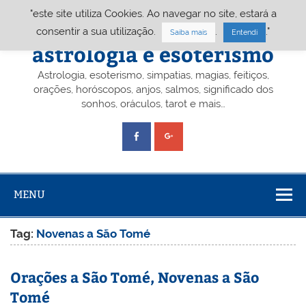
Skip
"este site utiliza Cookies. Ao navegar no site, estará a
to
content
Portal A&E – Portal
consentir a sua utilização.
.
."
Saiba mais
Entendi
astrologia e esoterismo
Astrologia, esoterismo, simpatias, magias, feitiços,
orações, horóscopos, anjos, salmos, significado dos
sonhos, oráculos, tarot e mais…
MENU
Tag:
Novenas a São Tomé
Orações a São Tomé, Novenas a São
Tomé