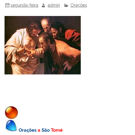
segunda-feira
admin
Orações
Orações
a
São
Tomé