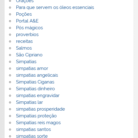
Orações
Para que servem os óleos essenciais
Poções
Portal A&E
Pós mágicos
proverbios
receitas
Salmos
São Cipriano
Simpatias
simpatias amor
simpatias angelicais
Simpatias Ciganas
Simpatias dinheiro
simpatias engravidar
Simpatias lar
simpatias prosperidade
Simpatias proteção
Simpatias reis magos
simpatias santos
simpatias sorte