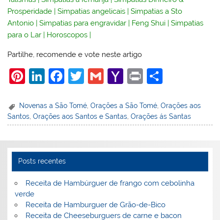
Prosperidade
|
Simpatias angelicais
|
Simpatias a Sto
Antonio
|
Simpatias para engravidar
|
Feng Shui
|
Simpatias
para o Lar
|
Horoscopos
|
Partilhe, recomende e vote neste artigo
Pi
Li
F
T
G
Y
Pr
S
nt
n
a
w
m
a
in
h
er
k
c
itt
ai
h
t
ar
Novenas a São Tomé
,
Orações a São Tomé
,
Orações aos
Santos
,
Orações aos Santos e Santas
,
Orações ás Santas
e
e
e
er
l
o
e
st
dI
b
o
n
o
M
Posts recentes
o
ai
k
l
Receita de Hambúrguer de frango com cebolinha
verde
Receita de Hamburguer de Grão-de-Bico
Receita de Cheeseburguers de carne e bacon