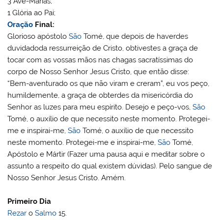
3 Ave-Marias;
1 Glória ao Pai;
Oração
Final:
Glorioso apóstolo
São
Tomé, que depois de haverdes
duvidadoda ressurreição de Cristo, obtivestes a graça de
tocar com as vossas mãos nas chagas sacratíssimas do
corpo de Nosso Senhor Jesus Cristo, que então disse:
“Bem-aventurado os que não viram e creram”, eu vos peço,
humildemente, a graça de obterdes da misericórdia do
Senhor as luzes para meu espírito. Desejo e peço-vos,
São
Tomé, o auxílio de que necessito neste momento. Protegei-
me e inspirai-me,
São
Tomé, o auxílio de que necessito
neste momento. Protegei-me e inspirai-me,
São
Tomé,
Apóstolo e Mártir (Fazer uma pausa aqui e meditar sobre o
assunto a respeito do qual existem dúvidas). Pelo sangue de
Nosso Senhor Jesus Cristo. Amém.
Primeiro Dia
Rezar
o
Salmo
15.