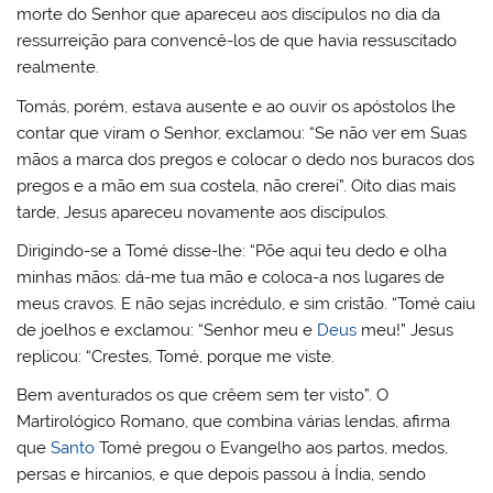
morte do Senhor que apareceu aos discípulos no dia da
ressurreição para convencê-los de que havia ressuscitado
realmente.
Tomás, porém, estava ausente e ao ouvir os apóstolos lhe
contar que viram o Senhor, exclamou: “Se não ver em Suas
mãos a marca dos pregos e colocar o dedo nos buracos dos
pregos e a mão em sua costela, não crerei”. Oito dias mais
tarde, Jesus apareceu novamente aos discípulos.
Dirigindo-se a Tomé disse-lhe: “Põe aqui teu dedo e olha
minhas mãos: dá-me tua mão e coloca-a nos lugares de
meus cravos. E não sejas incrédulo, e sim cristão. “Tomé caiu
de joelhos e exclamou: “Senhor meu e
Deus
meu!” Jesus
replicou: “Crestes, Tomé, porque me viste.
Bem aventurados os que crêem sem ter visto”. O
Martirológico Romano, que combina várias lendas, afirma
que
Santo
Tomé pregou o Evangelho aos partos, medos,
persas e hircanios, e que depois passou à Índia, sendo