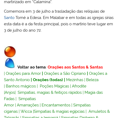
martirizado em “Calamina”.
Comemora em 3 de julho a trasladação das relíquias de
Santo
Tomé a Edesa. Em Malabar e em todas as igrejas sírias
esta data é a da festa principal, pois o martírio teve lugar em
3 de julho do ano 72.
Voltar ao tema
:
Orações aos Santos & Santas
|
Orações para Amor
|
Orações a São Cipriano
|
Orações a
Santo Antonio
|
Orações (todas)
|
Mezinhas
|
Beleza
|
Banhos mágicos
|
Poções Mágicas
|
Afrodite
|
Anjos
|
Simpatias, magias & feitiços rápidos
|
Magia das
Fadas
|
Simpatias
Amor
|
Amarrações
|
Encantamentos
|
Simpatias
ciganas
|
Wicca
|
Simpatias & magias egípcias
|
Amuletos &
Talismãs
|
Simpatias a Iemanjá
|
Simpatias Dinheiro &