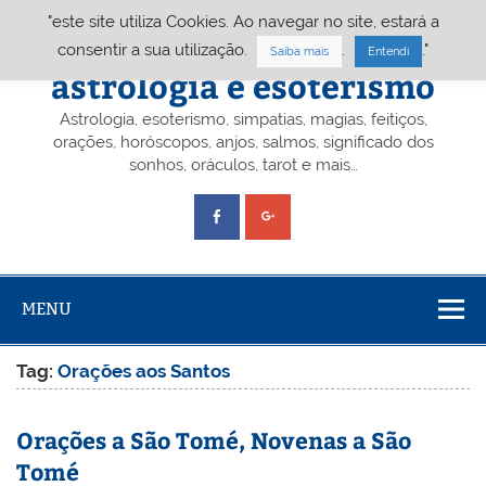
Skip
"este site utiliza Cookies. Ao navegar no site, estará a
to
content
Portal A&E – Portal
consentir a sua utilização.
.
."
Saiba mais
Entendi
astrologia e esoterismo
Astrologia, esoterismo, simpatias, magias, feitiços,
orações, horóscopos, anjos, salmos, significado dos
sonhos, oráculos, tarot e mais…
MENU
Tag:
Orações aos Santos
Orações a São Tomé, Novenas a São
Tomé