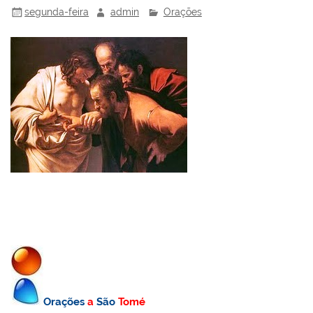
segunda-feira
admin
Orações
Orações
a
São
Tomé