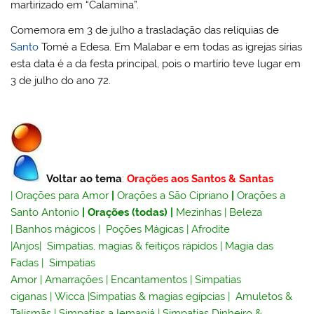
martirizado em “Calamina”.
Comemora em 3 de julho a trasladação das relíquias de
Santo
Tomé a Edesa. Em Malabar e em todas as igrejas sírias
esta data é a da festa principal, pois o martírio teve lugar em
3 de julho do ano 72.
Voltar ao tema
:
Orações aos Santos & Santas
|
Orações para Amor
|
Orações a São Cipriano
|
Orações a
Santo Antonio
|
Orações (todas)
|
Mezinhas
|
Beleza
|
Banhos mágicos
|
Poções Mágicas
|
Afrodite
|
Anjos
|
Simpatias, magias & feitiços rápidos
|
Magia das
Fadas
|
Simpatias
Amor
|
Amarrações
|
Encantamentos
|
Simpatias
ciganas
|
Wicca
|
Simpatias & magias egípcias
|
Amuletos &
Talismãs
|
Simpatias a Iemanjá
|
Simpatias Dinheiro &