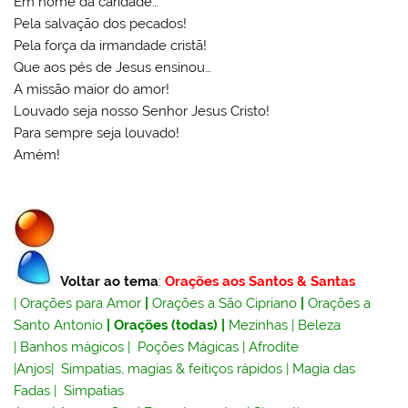
Em nome da caridade…
Pela salvação dos pecados!
Pela força da irmandade cristã!
Que aos pés de Jesus ensinou…
A missão maior do amor!
Louvado seja nosso Senhor Jesus Cristo!
Para sempre seja louvado!
Amém!
Voltar ao tema
:
Orações aos Santos & Santas
|
Orações para Amor
|
Orações a São Cipriano
|
Orações a
Santo Antonio
|
Orações (todas)
|
Mezinhas
|
Beleza
|
Banhos mágicos
|
Poções Mágicas
|
Afrodite
|
Anjos
|
Simpatias, magias & feitiços rápidos
|
Magia das
Fadas
|
Simpatias