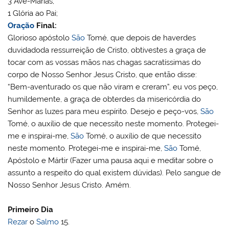
3 Ave-Marias;
1 Glória ao Pai;
Oração
Final:
Glorioso apóstolo
São
Tomé, que depois de haverdes
duvidadoda ressurreição de Cristo, obtivestes a graça de
tocar com as vossas mãos nas chagas sacratíssimas do
corpo de Nosso Senhor Jesus Cristo, que então disse:
“Bem-aventurado os que não viram e creram”, eu vos peço,
humildemente, a graça de obterdes da misericórdia do
Senhor as luzes para meu espírito. Desejo e peço-vos,
São
Tomé, o auxílio de que necessito neste momento. Protegei-
me e inspirai-me,
São
Tomé, o auxílio de que necessito
neste momento. Protegei-me e inspirai-me,
São
Tomé,
Apóstolo e Mártir (Fazer uma pausa aqui e meditar sobre o
assunto a respeito do qual existem dúvidas). Pelo sangue de
Nosso Senhor Jesus Cristo. Amém.
Primeiro Dia
Rezar
o
Salmo
15.