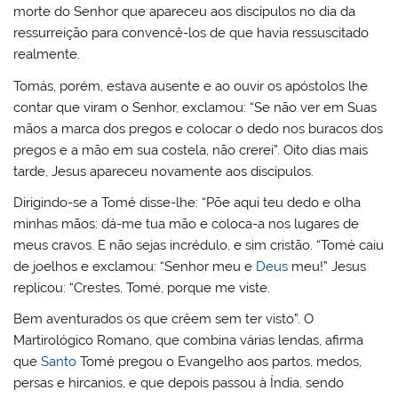
morte do Senhor que apareceu aos discípulos no dia da
ressurreição para convencê-los de que havia ressuscitado
realmente.
Tomás, porém, estava ausente e ao ouvir os apóstolos lhe
contar que viram o Senhor, exclamou: “Se não ver em Suas
mãos a marca dos pregos e colocar o dedo nos buracos dos
pregos e a mão em sua costela, não crerei”. Oito dias mais
tarde, Jesus apareceu novamente aos discípulos.
Dirigindo-se a Tomé disse-lhe: “Põe aqui teu dedo e olha
minhas mãos: dá-me tua mão e coloca-a nos lugares de
meus cravos. E não sejas incrédulo, e sim cristão. “Tomé caiu
de joelhos e exclamou: “Senhor meu e
Deus
meu!” Jesus
replicou: “Crestes, Tomé, porque me viste.
Bem aventurados os que crêem sem ter visto”. O
Martirológico Romano, que combina várias lendas, afirma
que
Santo
Tomé pregou o Evangelho aos partos, medos,
persas e hircanios, e que depois passou à Índia, sendo