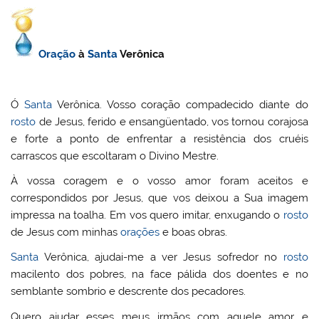
Oração
à
Santa
Verônica
Ó
Santa
Verônica. Vosso coração compadecido diante do
rosto
de Jesus, ferido e ensangüentado, vos tornou corajosa
e forte a ponto de enfrentar a resistência dos cruéis
carrascos que escoltaram o Divino Mestre.
À vossa coragem e o vosso amor foram aceitos e
correspondidos por Jesus, que vos deixou a Sua imagem
impressa na toalha. Em vos quero imitar, enxugando o
rosto
de Jesus com minhas
orações
e boas obras.
Santa
Verônica, ajudai-me a ver Jesus sofredor no
rosto
macilento dos pobres, na face pálida dos doentes e no
semblante sombrio e descrente dos pecadores.
Quero ajudar esses meus irmãos com aquele amor e