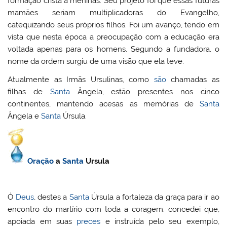
formação cristã a meninas. Seu projeto foi que essas futuras
mamães seriam multiplicadoras do Evangelho,
catequizando seus próprios filhos. Foi um avanço, tendo em
vista que nesta época a preocupação com a educação era
voltada apenas para os homens. Segundo a fundadora, o
nome da ordem surgiu de uma visão que ela teve.
Atualmente as Irmãs Ursulinas, como
são
chamadas as
filhas de
Santa
Ângela, estão presentes nos cinco
continentes, mantendo acesas as memórias de
Santa
Ângela e
Santa
Úrsula.
Oração
a
Santa
Ursula
Ó
Deus
, destes a
Santa
Úrsula a fortaleza da graça para ir ao
encontro do martírio com toda a coragem: concedei que,
apoiada em suas
preces
e instruída pelo seu exemplo,