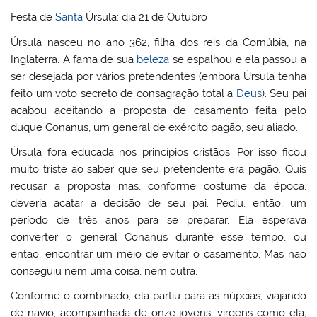
Festa de
Santa
Úrsula: dia 21 de Outubro
Úrsula nasceu no ano 362, filha dos reis da Cornúbia, na
Inglaterra. A fama de sua
beleza
se espalhou e ela passou a
ser desejada por vários pretendentes (embora Úrsula tenha
feito um voto secreto de consagração total a
Deus
). Seu pai
acabou aceitando a proposta de casamento feita pelo
duque Conanus, um general de exército pagão, seu aliado.
Úrsula fora educada nos princípios cristãos. Por isso ficou
muito triste ao saber que seu pretendente era pagão. Quis
recusar a proposta mas, conforme costume da época,
deveria acatar a decisão de seu pai. Pediu, então, um
período de três anos para se preparar. Ela esperava
converter o general Conanus durante esse tempo, ou
então, encontrar um meio de evitar o casamento. Mas não
conseguiu nem uma coisa, nem outra.
Conforme o combinado, ela partiu para as núpcias, viajando
de navio, acompanhada de onze jovens, virgens como ela,