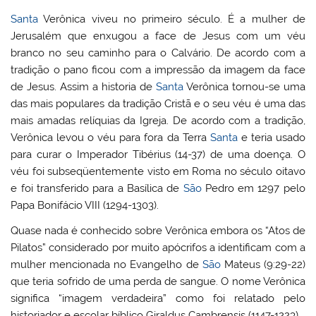
Santa
Verônica viveu no primeiro século. É a mulher de
Jerusalém que enxugou a face de Jesus com um véu
branco no seu caminho para o Calvário. De acordo com a
tradição o pano ficou com a impressão da imagem da face
de Jesus. Assim a historia de
Santa
Verônica tornou-se uma
das mais populares da tradição Cristã e o seu véu é uma das
mais amadas relíquias da Igreja. De acordo com a tradição,
Verônica levou o véu para fora da Terra
Santa
e teria usado
para curar o Imperador Tibérius (14-37) de uma doença. O
véu foi subseqüentemente visto em Roma no século oitavo
e foi transferido para a Basílica de
São
Pedro em 1297 pelo
Papa Bonifácio VIII (1294-1303).
Quase nada é conhecido sobre Verônica embora os “Atos de
Pilatos” considerado por muito apócrifos a identificam com a
mulher mencionada no Evangelho de
São
Mateus (9:29-22)
que teria sofrido de uma perda de sangue. O nome Verônica
significa “imagem verdadeira” como foi relatado pelo
historiador e escolar bíblico Giraldus Cambrensis (1147-1223).