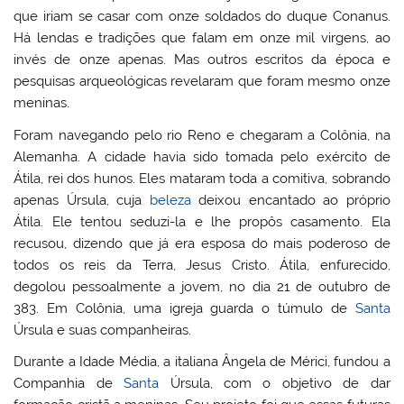
que iriam se casar com onze soldados do duque Conanus.
Há lendas e tradições que falam em onze mil virgens, ao
invés de onze apenas. Mas outros escritos da época e
pesquisas arqueológicas revelaram que foram mesmo onze
meninas.
Foram navegando pelo rio Reno e chegaram a Colônia, na
Alemanha. A cidade havia sido tomada pelo exército de
Átila, rei dos hunos. Eles mataram toda a comitiva, sobrando
apenas Úrsula, cuja
beleza
deixou encantado ao próprio
Átila. Ele tentou seduzi-la e lhe propôs casamento. Ela
recusou, dizendo que já era esposa do mais poderoso de
todos os reis da Terra, Jesus Cristo. Átila, enfurecido,
degolou pessoalmente a jovem, no dia 21 de outubro de
383. Em Colônia, uma igreja guarda o túmulo de
Santa
Úrsula e suas companheiras.
Durante a Idade Média, a italiana Ângela de Mérici, fundou a
Companhia de
Santa
Úrsula, com o objetivo de dar