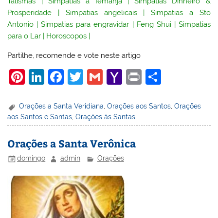
Talismãs
|
Simpatias a Iemanjá
|
Simpatias Dinheiro &
Prosperidade
|
Simpatias angelicais
|
Simpatias a Sto
Antonio
|
Simpatias para engravidar
|
Feng Shui
|
Simpatias
para o Lar
|
Horoscopos
|
Partilhe, recomende e vote neste artigo
Pi
Li
F
T
G
Y
Pr
S
nt
n
a
w
m
a
in
h
er
k
c
itt
ai
h
t
ar
Orações a Santa Veridiana
,
Orações aos Santos
,
Orações
aos Santos e Santas
,
Orações ás Santas
e
e
e
er
l
o
e
st
dI
b
o
Orações a Santa Verônica
n
o
M
domingo
admin
Orações
o
ai
k
l