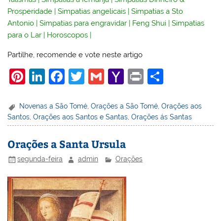
Prosperidade
|
Simpatias angelicais
|
Simpatias a Sto
Antonio
|
Simpatias para engravidar
|
Feng Shui
|
Simpatias
para o Lar
|
Horoscopos
|
Partilhe, recomende e vote neste artigo
Pi
Li
F
T
G
Y
Pr
S
nt
n
a
w
m
a
in
h
er
k
c
itt
ai
h
t
ar
Novenas a São Tomé
,
Orações a São Tomé
,
Orações aos
Santos
,
Orações aos Santos e Santas
,
Orações ás Santas
e
e
e
er
l
o
e
st
dI
b
o
Orações a Santa Ursula
n
o
M
segunda-feira
admin
Orações
o
ai
k
l