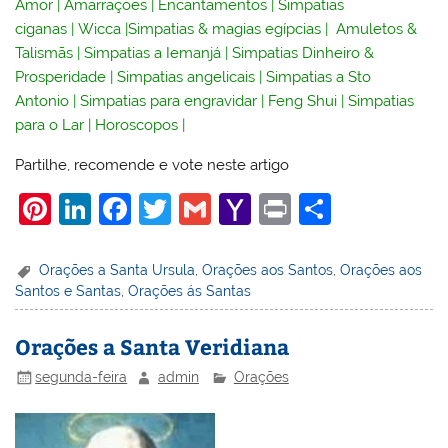
Amor
|
Amarrações
|
Encantamentos
|
Simpatias
ciganas
|
Wicca
|
Simpatias & magias egípcias
|
Amuletos &
Talismãs
|
Simpatias a Iemanjá
|
Simpatias Dinheiro &
Prosperidade
|
Simpatias angelicais
|
Simpatias a Sto
Antonio
|
Simpatias para engravidar
|
Feng Shui
|
Simpatias
para o Lar
|
Horoscopos
|
Partilhe, recomende e vote neste artigo
Pi
Li
F
T
G
Y
Pr
S
nt
n
a
w
m
a
in
h
er
k
c
itt
ai
h
t
ar
Orações a Santa Ursula
,
Orações aos Santos
,
Orações aos
Santos e Santas
,
Orações ás Santas
e
e
e
er
l
o
e
st
dI
b
o
Orações a Santa Veridiana
n
o
M
segunda-feira
admin
Orações
o
ai
k
l