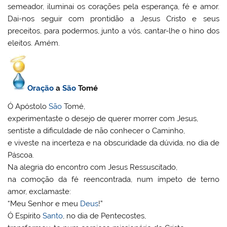
semeador, iluminai os corações pela esperança, fé e amor.
Dai-nos seguir com prontidão a Jesus Cristo e seus
preceitos, para podermos, junto a vós, cantar-lhe o hino dos
eleitos. Amém.
Oração
a
São
Tomé
Ó Apóstolo
São
Tomé,
experimentaste o desejo de querer morrer com Jesus,
sentiste a dificuldade de não conhecer o Caminho,
e viveste na incerteza e na obscuridade da dúvida, no dia de
Páscoa.
Na alegria do encontro com Jesus Ressuscitado,
na comoção da fé reencontrada, num ímpeto de terno
amor, exclamaste:
“Meu Senhor e meu
Deus
!”
Ó Espírito
Santo
, no dia de Pentecostes,