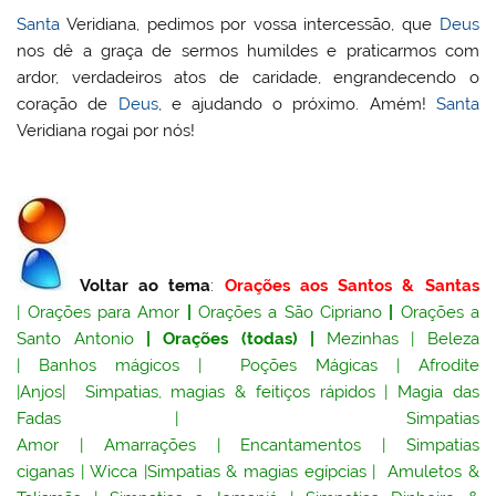
Santa
Veridiana, pedimos por vossa intercessão, que
Deus
nos dê a graça de sermos humildes e praticarmos com
ardor, verdadeiros atos de caridade, engrandecendo o
coração de
Deus
, e ajudando o próximo. Amém!
Santa
Veridiana rogai por nós!
Voltar ao tema
:
Orações aos Santos & Santas
|
Orações para Amor
|
Orações a São Cipriano
|
Orações a
Santo Antonio
|
Orações (todas)
|
Mezinhas
|
Beleza
|
Banhos mágicos
|
Poções Mágicas
|
Afrodite
|
Anjos
|
Simpatias, magias & feitiços rápidos
|
Magia das
Fadas
|
Simpatias
Amor
|
Amarrações
|
Encantamentos
|
Simpatias
ciganas
|
Wicca
|
Simpatias & magias egípcias
|
Amuletos &