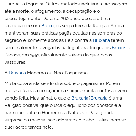
Europa,, a fogueira. Outros métodos incluíam a prensagem
até a morte, o afogamento, a decapitação e o
esquartejamento. Durante 260 anos, após a última
execução de um
Bruxo
, os seguidores da Religião Antiga
mantiveram suas práticas pagãs ocultas nas sombras do
segredo e, somente após as Leis contra a
Bruxaria
terem
sido finalmente revogadas na Inglaterra, foi que os
Bruxos
e
Pagãos, em 1951, oficialmente saíram do quarto das
vassouras.
A
Bruxaria
Moderna ou Neo-Paganismo
Muita coisa anda sendo dita sobre o paganismo. Porém,
muitas dúvidas começaram a surgir e muita confusão vem
sendo feita. Mas, afinal, o que é
Bruxaria
?
Bruxaria
é uma
Religião positiva, que busca o equilíbrio dos opostos e a
harmonia entre o Homem e a Natureza. Para grande
surpresa da maioria, não adoramos o diabo – alias, nem se
quer acreditamos nele.