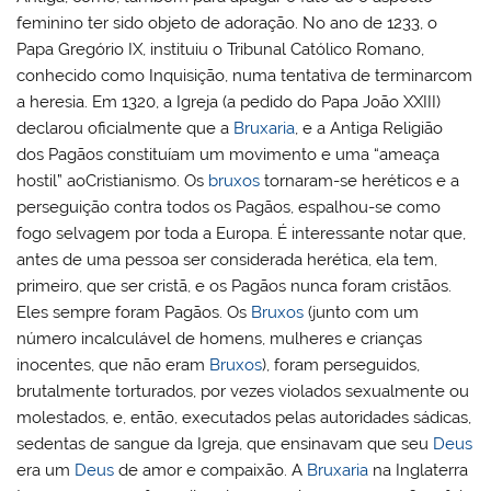
feminino ter sido objeto de adoração. No ano de 1233, o
Papa Gregório IX, instituiu o Tribunal Católico Romano,
conhecido como Inquisição, numa tentativa de terminarcom
a heresia. Em 1320, a Igreja (a pedido do Papa João XXIII)
declarou oficialmente que a
Bruxaria
, e a Antiga Religião
dos Pagãos constituíam um movimento e uma “ameaça
hostil” aoCristianismo. Os
bruxos
tornaram-se heréticos e a
perseguição contra todos os Pagãos, espalhou-se como
fogo selvagem por toda a Europa. É interessante notar que,
antes de uma pessoa ser considerada herética, ela tem,
primeiro, que ser cristã, e os Pagãos nunca foram cristãos.
Eles sempre foram Pagãos. Os
Bruxos
(junto com um
número incalculável de homens, mulheres e crianças
inocentes, que não eram
Bruxos
), foram perseguidos,
brutalmente torturados, por vezes violados sexualmente ou
molestados, e, então, executados pelas autoridades sádicas,
sedentas de sangue da Igreja, que ensinavam que seu
Deus
era um
Deus
de amor e compaixão. A
Bruxaria
na Inglaterra