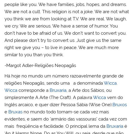
people like you. We have families, jobs, hopes, and dreams.
We are not a cult. This religion is not a joke. We are not what
you think we are from looking at T.V. We are real. We laugh,
we cry. We are serious. We have a sense of humor. You
don’t have to be afraid of us. We don’t want to convert you.
And please don’t try to convert us .Just give us the same
right we give you – to live in peace. We are much more
similar to you than you think.
-Margot Adler-Religiões Neopagãs
Há hoje no mundo um número razoavelmente grande de
religiões Neopagãs, sendo uma a denominada
Wicca
.
Wicca
corresponde a
Bruxaria
, a Arte dos Sábios, ou
simplesmente A Arte (The Craft). A palavra
Wicca
vem do
Inglês arcaico, e quer dizer Pessoa Sábia (Wise One).
Bruxos
e
Bruxas
no mundo todo tornam-se cada vez mais
evidentes, e saem do ‘armário das vassouras’ cada vez com
mais freqüência e facilidade. O principal lema da
Bruxaria
é
‘An it Harms None, Do as You Will, ou seja, desde que não