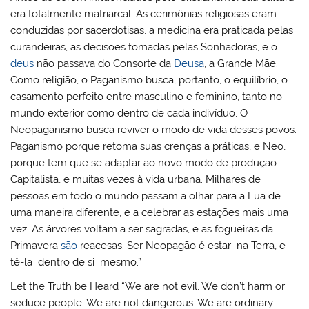
era totalmente matriarcal. As cerimônias religiosas eram
conduzidas por sacerdotisas, a medicina era praticada pelas
curandeiras, as decisões tomadas pelas Sonhadoras, e o
deus
não passava do Consorte da
Deusa
, a Grande Mãe.
Como religião, o Paganismo busca, portanto, o equilíbrio, o
casamento perfeito entre masculino e feminino, tanto no
mundo exterior como dentro de cada indivíduo. O
Neopaganismo busca reviver o modo de vida desses povos.
Paganismo porque retoma suas crenças a práticas, e Neo,
porque tem que se adaptar ao novo modo de produção
Capitalista, e muitas vezes à vida urbana. Milhares de
pessoas em todo o mundo passam a olhar para a Lua de
uma maneira diferente, e a celebrar as estações mais uma
vez. As árvores voltam a ser sagradas, e as fogueiras da
Primavera
são
reacesas. Ser Neopagão é estar na Terra, e
tê-la dentro de si mesmo.”
Let the Truth be Heard “We are not evil. We don’t harm or
seduce people. We are not dangerous. We are ordinary