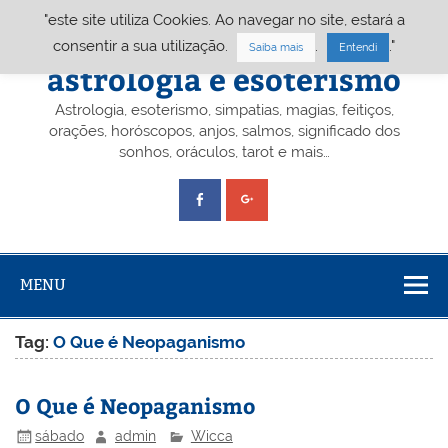
Skip
"este site utiliza Cookies. Ao navegar no site, estará a
to
content
Portal A&E – Portal
consentir a sua utilização.
.
."
Saiba mais
Entendi
astrologia e esoterismo
Astrologia, esoterismo, simpatias, magias, feitiços,
orações, horóscopos, anjos, salmos, significado dos
sonhos, oráculos, tarot e mais…
MENU
Tag:
O Que é Neopaganismo
O Que é Neopaganismo
sábado
admin
Wicca