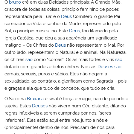
O
bruxo
crê em duas Deidades principais: A Grande Mãe,
criadora de todas as coisas, princípio feminino de poder,
representada pela Lua; e o
Deus
Cornífero, o grande Pai,
semeador da Vida e senhor da Morte, representado pelo
Sol, o princípio masculino. Este
Deus
, foi difamado pela
Igreja Católica, que deu a sua aparência um significado
maligno – Os Chifres do
Deus
não representam o Mal. Por
outro lado, representam o Natural e o animal. Na Natureza,
os chifres
são
como “coroas”: Os animais fortes e viris
são
dotado com grandes e belos chifres. Nossos
Deuses
são
carnais, sexuais, puros e sábios. Eles não negam a
sexualidade; ao contrário, a glorificam como Sagrada – pois
é graças a ela que tudo de concebe, que tudo se cria.
O Sexo na
Bruxaria
é sinal é força e magia, não de pecado e
sujeira. Estes
Deuses
não vivem num Céu distante, ditando
regras inflexíveis a serem cumpridas por nós, “seres
inferiores”. Eles estão aqui entre nós, junto a nós e
(principalmente) dentro de nós. Precisam de nós para