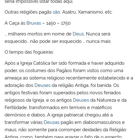
seria impossível listar todas aqui.
Outras religiões pagãs
são
: Asatru, Xamanismo, etc.
A Caça às
Bruxas
– 1450 – 1750
… milhares mortos em nome de
Deus
. Nunca será
esquecido… não pode ser esquecido … nunca mais
O tempo das fogueiras
Após a Igreja Católica ter sido formada e haver adquirido
poder, os costumes dos Pagãos foram vistos como uma
ameaça ao sistema religioso recentemente estabelecido e a
adoração dos
Deuses
da religião Antiga, foi banida. Os
antigos festivais foram superados pelos novos feriados
religiosos da Igreja, e os antigos
Deuses
da Natureza e da
Fertilidade, transformados em terríveis e maléficos
demônios e diabos. A igreja patriarcal chegou até a
transformar várias
Deusas
pagãs em diabosmasculinos e
maus, não somente para corromper deidades da Religião
Antiga, como, também para apagar o fato de o aspecto