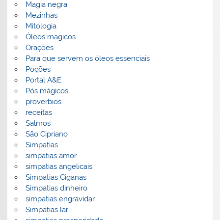
Magia negra
Mezinhas
Mitologia
Óleos magicos
Orações
Para que servem os óleos essenciais
Poções
Portal A&E
Pós mágicos
proverbios
receitas
Salmos
São Cipriano
Simpatias
simpatias amor
simpatias angelicais
Simpatias Ciganas
Simpatias dinheiro
simpatias engravidar
Simpatias lar