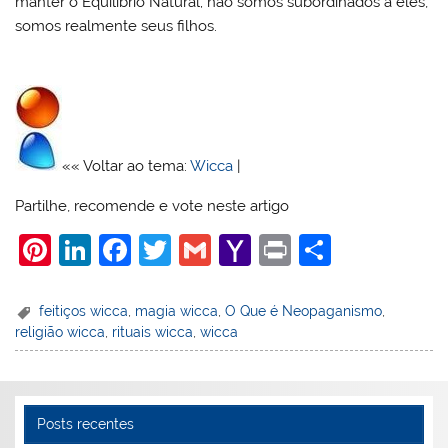
manter o Equilíbrio Natural; não somos subordinados a eles,
somos realmente seus filhos.
«« Voltar ao tema:
Wicca
|
Partilhe, recomende e vote neste artigo
Pi
Li
F
T
G
Y
Pr
S
nt
n
a
w
m
a
in
h
er
k
c
itt
ai
h
t
ar
feitiços wicca
,
magia wicca
,
O Que é Neopaganismo
,
religião wicca
,
rituais wicca
,
wicca
e
e
e
er
l
o
e
st
dI
b
o
n
o
M
Posts recentes
o
ai