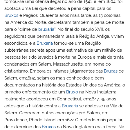
tornou-se uma ofensa ilegal no ano de 1541, e, em 1604, foi
adotada uma Lei que decretou a pena capital para os
Bruxos
e Pagãos. Quarenta anos mais tarde, as 13 colônias
na América do Norte, decretaram também a pena de morte
para o “crime de
bruxaria
”. No final do século XVII, os
seguidores que permaneciam leais à Religião Antiga, viviam
escondidos, e a
Bruxaria
tornou-se uma Religião
subterrânea secreta após uma estimativa de um milhão de
pessoas ter sido levados à morte na Europa e mais de trinta
condenados em Salem, Massachusetts, em nome do
cristianismo. Embora os infames julgamentos das
Bruxas
de
Salem, em1692, sejam os mais conhecidos e bem
documentados na história dos Estados Unidos da América, o
primeiro enforcamento de um
Bruxo
na Nova Inglaterra
realmente aconteceu em Connecticut, em1647, 45 anos
antes que a história contra a
Bruxaria
se abatesse na Vila de
Salem. Ocorreram outras execuções pré-Salem, em
Providence, Rhode Island, em 1622.O método mais popular
de extermínio dos
Bruxos
na Nova Inglaterra era a forca. Na