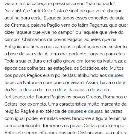
vieram à sua cabeça expressões como “não batizado”,
“satanista”, e “anti-Cristo”, isto é sinal de que você chegou
aqui na hora certa. Esqueça todos esses conceitos da aula
de Crisma…a palavra Pagão vem do latim Paganus, que quer
dizer “aquele que vive no campo”, ou “aquele que vive do
campo”. Chamamos de povos Pagãos, aqueles que na
Antigüidade tinham nos campos e plantações seu sustento,
a base de sua vida. A Terra era, portanto, sagrada para eles.
Toda a sua cultura e religião girava em torno da Natureza: a
época das colheitas, as estações, os Solstícios, etc. Muitos
dos povos Pagãos eram politeístas, atribuindo aos
deuses
,
faces da Natureza com que conviviam. Assim, havia o
deus
do Sol, a
deusa
da Lua. o
deus
da caça, a
deusa
da
fertilidade, etc. Foram Pagãos os povos Gregos, Romanos e
Celtas, por exemplo. Uma característica muito marcante da
religião Pagã é a existência de
deuses
e
deusas
, às vezes
com igual poder, e muitas vezes tendo-se a figura feminina
como dominante. Tomemos os povos Celtas por exemplo.
Antes de serem influenciados pelo Cristianismo, sua cultura