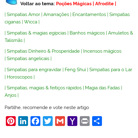
Voltar ao tema:
Poções Mágicas
|
Afrodite
|
|
Simpatias Amor
|
Amarrações
|
Encantamentos
|
Simpatias
ciganas
|
Wicca
|
|
Simpatias & magias egípcias
|
Banhos mágicos
|
Amuletos &
Talismãs
|
|
Simpatias Dinheiro & Prosperidade
|
Incensos mágicos
|
Simpatias angelicais
|
|
Simpatias para engravidar
|
Feng Shui
|
Simpatias para o Lar
|
Horoscopos
|
|
Simpatias, magias & feitiços rápidos
|
Magia das Fadas
|
Anjos
|
Partilhe, recomende e vote neste artigo
Pi
Li
F
T
G
Y
Pr
S
nt
n
a
w
m
a
in
h