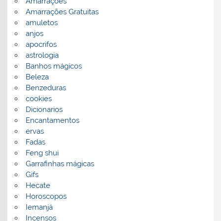
Amarrações
Amarrações Gratuitas
amuletos
anjos
apocrifos
astrologia
Banhos mágicos
Beleza
Benzeduras
cookies
Dicionarios
Encantamentos
ervas
Fadas
Feng shui
Garrafinhas mágicas
Gifs
Hecate
Horoscopos
Iemanjá
Incensos