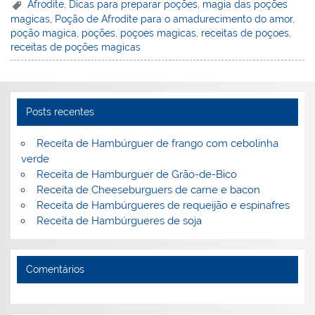
er
k
c
itt
ai
h
t
ar
Afrodite
,
Dicas para preparar poções
,
magia das poções
magicas
,
Poção de Afrodite para o amadurecimento do amor
,
e
e
e
er
l
o
e
poção magica
,
poções
,
poçoes magicas
,
receitas de poçoes
,
st
dI
b
o
receitas de poções magicas
n
o
M
o
ai
k
l
Posts recentes
Receita de Hambúrguer de frango com cebolinha
verde
Receita de Hamburguer de Grão-de-Bico
Receita de Cheeseburguers de carne e bacon
Receita de Hambúrgueres de requeijão e espinafres
Receita de Hambúrgueres de soja
Comentários