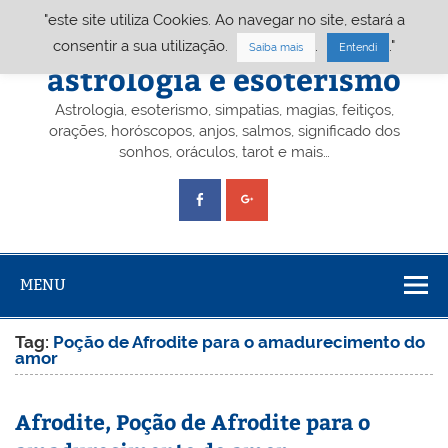
Skip
"este site utiliza Cookies. Ao navegar no site, estará a
to
content
Portal A&E – Portal
consentir a sua utilização.
.
."
Saiba mais
Entendi
astrologia e esoterismo
Astrologia, esoterismo, simpatias, magias, feitiços,
orações, horóscopos, anjos, salmos, significado dos
sonhos, oráculos, tarot e mais…
MENU
Tag:
Poção de Afrodite para o amadurecimento do
amor
Afrodite, Poção de Afrodite para o