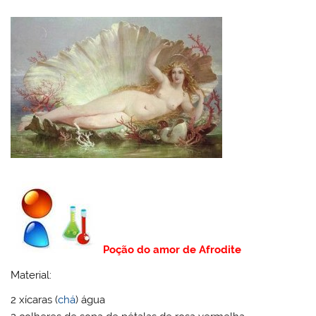
Poção do amor de Afrodite
Material:
2 xícaras (
chá
) água