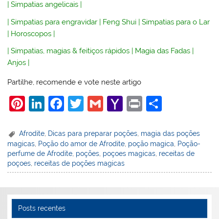
|
Simpatias angelicais
|
|
Simpatias para engravidar
|
Feng Shui
|
Simpatias para o Lar
|
Horoscopos
|
|
Simpatias, magias & feitiços rápidos
|
Magia das Fadas
|
Anjos
|
Partilhe, recomende e vote neste artigo
Pi
Li
F
T
G
Y
Pr
S
nt
n
a
w
m
a
in
h
er
k
c
itt
ai
h
t
ar
Afrodite
,
Dicas para preparar poções
,
magia das poções
magicas
,
Poção do amor de Afrodite
,
poção magica
,
Poção-
e
e
e
er
l
o
e
perfume de Afrodite
,
poções
,
poçoes magicas
,
receitas de
st
dI
b
o
poçoes
,
receitas de poções magicas
n
o
M
o
ai
k
l
Posts recentes