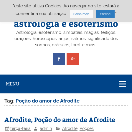
Skip
"este site utiliza Cookies. Ao navegar no site, estará a
to
content
Portal A&E – Portal
consentir a sua utilização.
.
."
Saiba mais
Entendi
astrologia e esoterismo
Astrologia, esoterismo, simpatias, magias, feitiços,
orações, horóscopos, anjos, salmos, significado dos
sonhos, oráculos, tarot e mais…
MENU
Tag:
Poção do amor de Afrodite
Afrodite, Poção do amor de Afrodite
terça-feira
admin
Afrodite
,
Poções