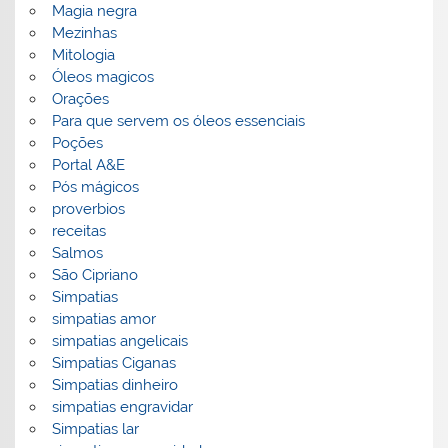
Magia negra
Mezinhas
Mitologia
Óleos magicos
Orações
Para que servem os óleos essenciais
Poções
Portal A&E
Pós mágicos
proverbios
receitas
Salmos
São Cipriano
Simpatias
simpatias amor
simpatias angelicais
Simpatias Ciganas
Simpatias dinheiro
simpatias engravidar
Simpatias lar