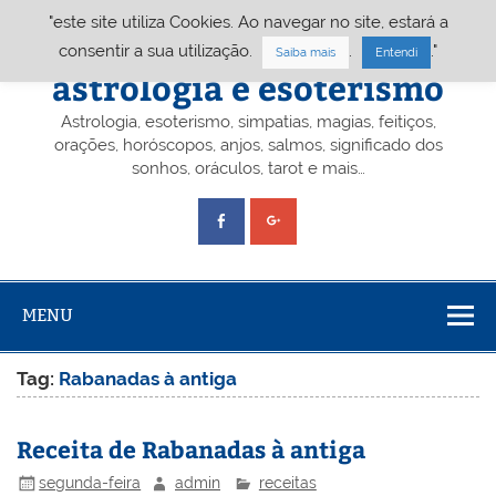
Skip
"este site utiliza Cookies. Ao navegar no site, estará a
to
content
Portal A&E – Portal
consentir a sua utilização.
.
."
Saiba mais
Entendi
astrologia e esoterismo
Astrologia, esoterismo, simpatias, magias, feitiços,
orações, horóscopos, anjos, salmos, significado dos
sonhos, oráculos, tarot e mais…
MENU
Tag:
Rabanadas à antiga
Receita de Rabanadas à antiga
segunda-feira
admin
receitas