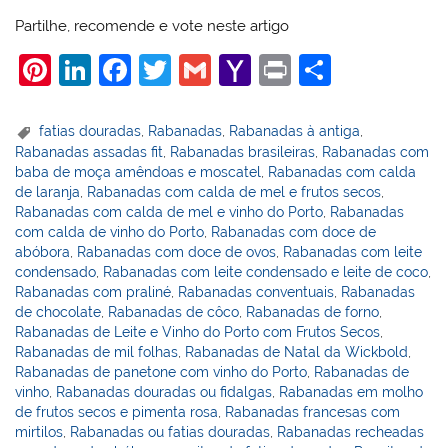
Partilhe, recomende e vote neste artigo
Pi
Li
F
T
G
Y
Pr
S
nt
n
a
w
m
a
in
h
er
k
c
itt
ai
h
t
ar
fatias douradas
,
Rabanadas
,
Rabanadas à antiga
,
Rabanadas assadas fit
,
Rabanadas brasileiras
,
Rabanadas com
e
e
e
er
l
o
e
baba de moça amêndoas e moscatel
,
Rabanadas com calda
st
dI
b
o
de laranja
,
Rabanadas com calda de mel e frutos secos
,
Rabanadas com calda de mel e vinho do Porto
,
Rabanadas
n
o
M
com calda de vinho do Porto
,
Rabanadas com doce de
o
ai
abóbora
,
Rabanadas com doce de ovos
,
Rabanadas com leite
condensado
,
Rabanadas com leite condensado e leite de coco
,
k
l
Rabanadas com praliné
,
Rabanadas conventuais
,
Rabanadas
de chocolate
,
Rabanadas de côco
,
Rabanadas de forno
,
Rabanadas de Leite e Vinho do Porto com Frutos Secos
,
Rabanadas de mil folhas
,
Rabanadas de Natal da Wickbold
,
Rabanadas de panetone com vinho do Porto
,
Rabanadas de
vinho
,
Rabanadas douradas ou fidalgas
,
Rabanadas em molho
de frutos secos e pimenta rosa
,
Rabanadas francesas com
mirtilos
,
Rabanadas ou fatias douradas
,
Rabanadas recheadas