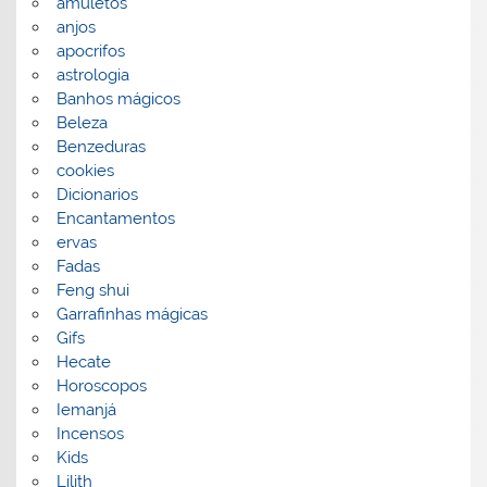
amuletos
anjos
apocrifos
astrologia
Banhos mágicos
Beleza
Benzeduras
cookies
Dicionarios
Encantamentos
ervas
Fadas
Feng shui
Garrafinhas mágicas
Gifs
Hecate
Horoscopos
Iemanjá
Incensos
Kids
Lilith