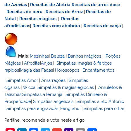
de Azevias
|
Receitas de Aletria
|
Receitas de
arroz doce
|
Receitas de
peru
|
Receitas de Arroz
|
Receitas de
Natal
|
Receitas mágicas
|
Receitas
afrodisiacas
|
Receitas com abóbora
|
Receitas de canja
|
Mais
:
Mezinhas
|
Beleza
|
Banhos mágicos
|
Poções
Mágicas
|
Afrodite
|
Anjos
|
Simpatias, magias & feitiços
rápidos
|
Magia das Fadas
|
Horoscopos
|
Encantamentos
|
|
Simpatias Amor
|
Amarrações
|
Simpatias
ciganas
|
Wicca
|
Simpatias & magias egípcias
|
Amuletos &
Talismãs
|
Simpatias a Iemanjá
|
Simpatias Dinheiro &
Prosperidade
|
Simpatias angelicais
|
Simpatias a Sto Antonio
|
Simpatias para engravidar
|
Feng Shui
|
Simpatias para o Lar
|
Partilhe, recomende e vote neste artigo