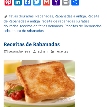
Pi
Li
F
T
G
Y
Pr
S
nt
n
a
w
m
a
in
h
er
k
c
itt
ai
h
t
ar
fatias douradas
,
Rabanadas
,
Rabanadas à antiga
,
Receita
de Rabanadas à antiga
,
receita de rabanadas ou fatias
e
e
e
er
l
o
e
douradas
,
receitas de fatias douradas
,
Receitas de Rabanadas
,
st
dI
b
o
sobremesa de rabanadas
n
o
M
Receitas de Rabanadas
o
ai
segunda-feira
admin
receitas
k
l