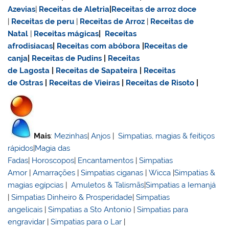
Azevias
|
Receitas de Aletria
|
Receitas de
arroz doce
|
Receitas de
peru
|
Receitas de Arroz
|
Receitas de
Natal
|
Receitas mágicas
|
Receitas
afrodisiacas
|
Receitas com abóbora
|
Receitas de
canja
|
Receitas de Pudins
|
Receitas
de Lagosta
|
Receitas de Sapateira
|
Receitas
de Ostras
|
Receitas de Vieiras
|
Receitas de Risoto
|
Mais
:
Mezinhas
|
Anjos
|
Simpatias, magias & feitiços
rápidos
|
Magia das
Fadas
|
Horoscopos
|
Encantamentos
|
Simpatias
Amor
|
Amarrações
|
Simpatias ciganas
|
Wicca
|
Simpatias &
magias egípcias
|
Amuletos & Talismãs
|
Simpatias a Iemanjá
|
Simpatias Dinheiro & Prosperidade
|
Simpatias
angelicais
|
Simpatias a Sto Antonio
|
Simpatias para
engravidar
|
Simpatias para o Lar
|