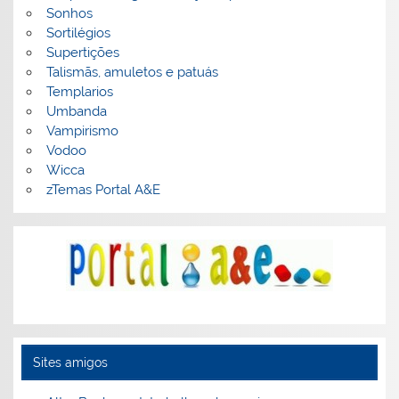
Sonhos
Sortilégios
Supertições
Talismãs, amuletos e patuás
Templarios
Umbanda
Vampirismo
Vodoo
Wicca
zTemas Portal A&E
Sites amigos