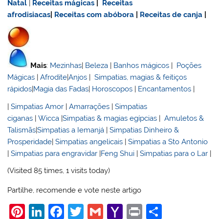
Natal
|
Receitas mágicas
|
Receitas
afrodisiacas
|
Receitas com abóbora
|
Receitas de canja
|
Mais
:
Mezinhas
|
Beleza
|
Banhos mágicos
|
Poções
Mágicas
|
Afrodite
|
Anjos
|
Simpatias, magias & feitiços
rápidos
|
Magia das Fadas
|
Horoscopos
|
Encantamentos
|
|
Simpatias Amor
|
Amarrações
|
Simpatias
ciganas
|
Wicca
|
Simpatias & magias egípcias
|
Amuletos &
Talismãs
|
Simpatias a Iemanjá
|
Simpatias Dinheiro &
Prosperidade
|
Simpatias angelicais
|
Simpatias a Sto Antonio
|
Simpatias para engravidar
|
Feng Shui
|
Simpatias para o Lar
|
(Visited 85 times, 1 visits today)
Partilhe, recomende e vote neste artigo
Pi
Li
F
T
G
Y
Pr
S