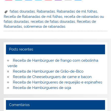
nt
n
a
w
m
a
in
h
er
k
c
itt
ai
h
t
ar
fatias douradas
,
Rabanadas
,
Rabanadas de mil folhas
,
Receita de Rabanadas de mil folhas
,
receita de rabanadas ou
e
e
e
er
l
o
e
fatias douradas
,
receitas de fatias douradas
,
Receitas de
st
dI
b
o
Rabanadas
,
sobremesa de rabanadas
n
o
M
o
ai
k
l
Posts recentes
Receita de Hambúrguer de frango com cebolinha
verde
Receita de Hamburguer de Grão-de-Bico
Receita de Cheeseburguers de carne e bacon
Receita de Hambúrgueres de requeijão e espinafres
Receita de Hambúrgueres de soja
Comentários