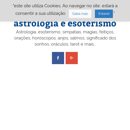
Skip
"este site utiliza Cookies. Ao navegar no site, estará a
to
content
Portal A&E – Portal
consentir a sua utilização.
.
."
Saiba mais
Entendi
astrologia e esoterismo
Astrologia, esoterismo, simpatias, magias, feitiços,
orações, horóscopos, anjos, salmos, significado dos
sonhos, oráculos, tarot e mais…