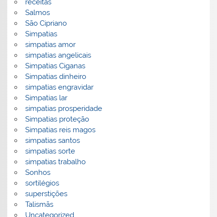
receitas
Salmos
São Cipriano
Simpatias
simpatias amor
simpatias angelicais
Simpatias Ciganas
Simpatias dinheiro
simpatias engravidar
Simpatias lar
simpatias prosperidade
Simpatias proteção
Simpatias reis magos
simpatias santos
simpatias sorte
simpatias trabalho
Sonhos
sortilégios
superstições
Talismãs
Uncategorized