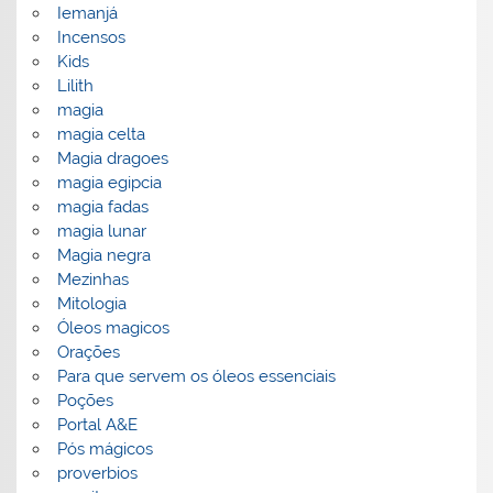
Iemanjá
Incensos
Kids
Lilith
magia
magia celta
Magia dragoes
magia egipcia
magia fadas
magia lunar
Magia negra
Mezinhas
Mitologia
Óleos magicos
Orações
Para que servem os óleos essenciais
Poções
Portal A&E
Pós mágicos
proverbios