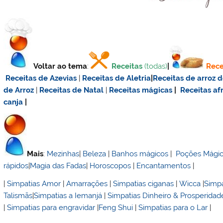
Voltar ao tema
:
Receitas
(todas)
|
Rece
Receitas de Azevias
|
Receitas de Aletria
|
Receitas de
arroz 
de Arroz
|
Receitas de Natal
|
Receitas mágicas
|
Receitas af
canja
|
Mais
:
Mezinhas
|
Beleza
|
Banhos mágicos
|
Poções Mági
rápidos
|
Magia das Fadas
|
Horoscopos
|
Encantamentos
|
|
Simpatias Amor
|
Amarrações
|
Simpatias ciganas
|
Wicca
|
Simpa
Talismãs
|
Simpatias a Iemanjá
|
Simpatias Dinheiro & Prosperidad
|
Simpatias para engravidar
|
Feng Shui
|
Simpatias para o Lar
|