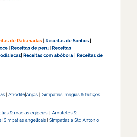
itas de Rabanadas
|
Receitas de Sonhos
|
doce
|
Receitas de
peru
|
Receitas
rodisiacas
|
Receitas com abóbora
|
Receitas de
cas
|
Afrodite
|
Anjos
|
Simpatias, magias & feitiços
tias & magias egípcias
|
Amuletos &
e
|
Simpatias angelicais
|
Simpatias a Sto Antonio