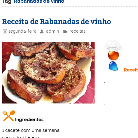
Tag:
Rabanadas de vinho
Receita de Rabanadas de vinho
segunda-feira
admin
receitas
Recei
.
.
.
Ingredientes:
1 cacete com uma semana
casca de 1 laranja