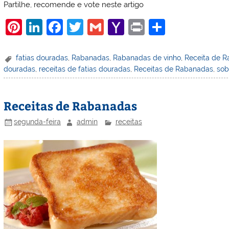
Partilhe, recomende e vote neste artigo
Pi
Li
F
T
G
Y
Pr
S
nt
n
a
w
m
a
in
h
er
k
c
itt
ai
h
t
ar
fatias douradas
,
Rabanadas
,
Rabanadas de vinho
,
Receita de R
douradas
,
receitas de fatias douradas
,
Receitas de Rabanadas
,
sob
e
e
e
er
l
o
e
st
dI
b
o
Receitas de Rabanadas
n
o
M
o
ai
segunda-feira
admin
receitas
k
l