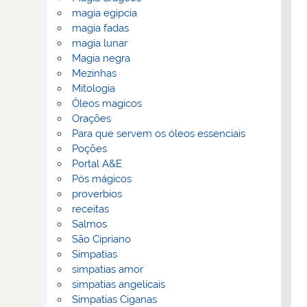
magia egipcia
magia fadas
magia lunar
Magia negra
Mezinhas
Mitologia
Óleos magicos
Orações
Para que servem os óleos essenciais
Poções
Portal A&E
Pós mágicos
proverbios
receitas
Salmos
São Cipriano
Simpatias
simpatias amor
simpatias angelicais
Simpatias Ciganas