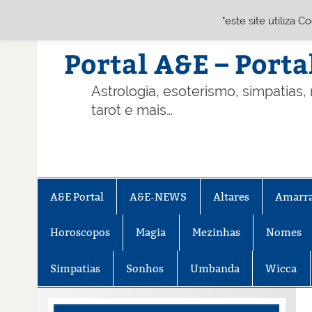
"este site utiliza 
Skip
to
content
Portal A&E – Porta
Astrologia, esoterismo, simpatias,
tarot e mais…
A&E Portal
A&E-NEWS
Altares
Amarr
Horoscopos
Magia
Mezinhas
Nomes
Simpatias
Sonhos
Umbanda
Wicca