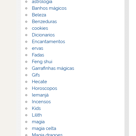
astrologia
Banhos mágicos
Beleza
Benzeduras
cookies
Dicionarios
Encantamentos
ervas
Fadas
Feng shui
Garrafinhas mágicas
Gifs
Hecate
Horoscopos
Iemanjá
Incensos
Kids
Lilith
magia
magia celta
Magia dragoes