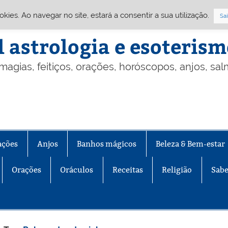
Cookies. Ao navegar no site, estará a consentir a sua utilização.
Sai
l astrologia e esoteris
 magias, feitiços, orações, horóscopos, anjos, sa
ações
Anjos
Banhos mágicos
Beleza & Bem-estar
Orações
Oráculos
Receitas
Religião
Sabe