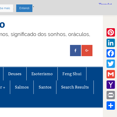
.
."
ba mais
Entendi
mo
lmos, significado dos sonhos, oráculos,
Pinte
Linke
Face
Twitt
Deuses
Esoterismo
Feng Shui
Gmail
r +
Salmos
Santos
Search Results
Yaho
Mail
Print
Share