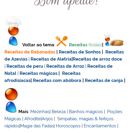
Voltar ao tema
:
Receitas
(todas)
|
Receitas de Rabanadas
|
Receitas de Sonhos
|
Receitas
de Azevias
|
Receitas de Aletria
|
Receitas de
arroz doce
|
Receitas de
peru
|
Receitas de Arroz
|
Receitas de
Natal
|
Receitas mágicas
|
Receitas
afrodisiacas
|
Receitas com abóbora
|
Receitas de canja
|
Mais
:
Mezinhas
|
Beleza
|
Banhos mágicos
|
Poções
Mágicas
|
Afrodite
|
Anjos
|
Simpatias, magias & feitiços
rápidos
|
Magia das Fadas
|
Horoscopos
|
Encantamentos
|