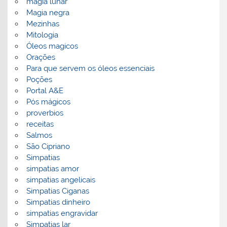
magia lunar
Magia negra
Mezinhas
Mitologia
Óleos magicos
Orações
Para que servem os óleos essenciais
Poções
Portal A&E
Pós mágicos
proverbios
receitas
Salmos
São Cipriano
Simpatias
simpatias amor
simpatias angelicais
Simpatias Ciganas
Simpatias dinheiro
simpatias engravidar
Simpatias lar