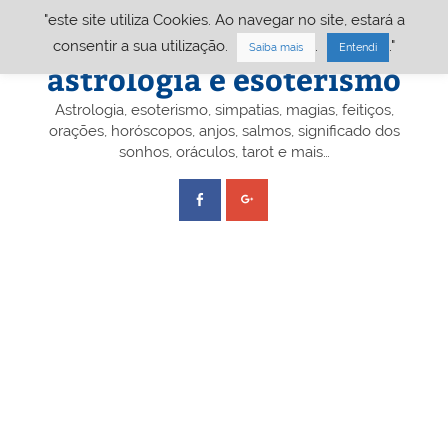
Skip
"este site utiliza Cookies. Ao navegar no site, estará a
to
content
Portal A&E – Portal
consentir a sua utilização.
.
."
Saiba mais
Entendi
astrologia e esoterismo
Astrologia, esoterismo, simpatias, magias, feitiços,
orações, horóscopos, anjos, salmos, significado dos
sonhos, oráculos, tarot e mais…