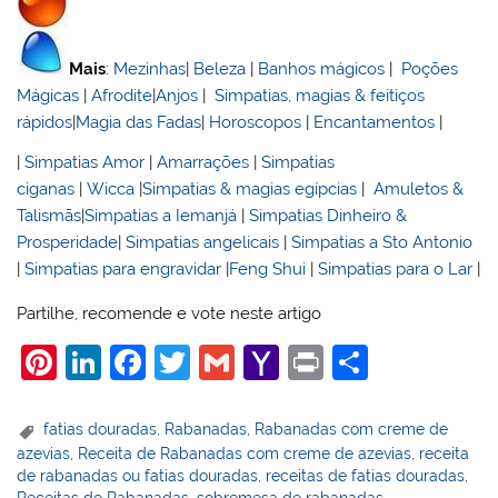
Mais
:
Mezinhas
|
Beleza
|
Banhos mágicos
|
Poções
Mágicas
|
Afrodite
|
Anjos
|
Simpatias, magias & feitiços
rápidos
|
Magia das Fadas
|
Horoscopos
|
Encantamentos
|
|
Simpatias Amor
|
Amarrações
|
Simpatias
ciganas
|
Wicca
|
Simpatias & magias egípcias
|
Amuletos &
Talismãs
|
Simpatias a Iemanjá
|
Simpatias Dinheiro &
Prosperidade
|
Simpatias angelicais
|
Simpatias a Sto Antonio
|
Simpatias para engravidar
|
Feng Shui
|
Simpatias para o Lar
|
Partilhe, recomende e vote neste artigo
Pi
Li
F
T
G
Y
Pr
S
nt
n
a
w
m
a
in
h
er
k
c
itt
ai
h
t
ar
fatias douradas
,
Rabanadas
,
Rabanadas com creme de
azevias
,
Receita de Rabanadas com creme de azevias
,
receita
e
e
e
er
l
o
e
de rabanadas ou fatias douradas
,
receitas de fatias douradas
,
Receitas de Rabanadas
,
sobremesa de rabanadas