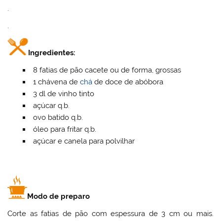
.
.
Ingredientes:
8 fatias de pão cacete ou de forma, grossas
1 chávena de
chá
de doce de abóbora
3 dl de vinho tinto
açúcar q.b.
ovo batido q.b.
óleo para fritar q.b.
açúcar e canela para polvilhar
Modo de preparo
Corte as fatias de pão com espessura de 3 cm ou mais.