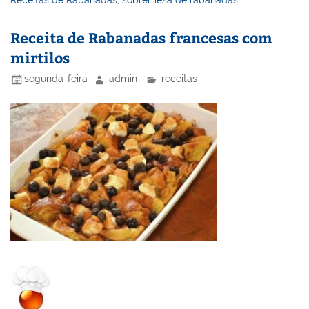
st
dI
b
o
n
o
M
Receita de Rabanadas francesas com
o
ai
mirtilos
k
l
segunda-feira
admin
receitas