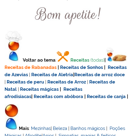
Voltar ao tema
:
Receitas
(todas)
|
Receitas de Rabanadas
|
Receitas de Sonhos
|
Receitas
de Azevias
|
Receitas de Aletria
|
Receitas de
arroz doce
|
Receitas de
peru
|
Receitas de Arroz
|
Receitas de
Natal
|
Receitas mágicas
|
Receitas
afrodisiacas
|
Receitas com abóbora
|
Receitas de canja
|
Mais
:
Mezinhas
|
Beleza
|
Banhos mágicos
|
Poções
Mágicas
|
Afrodite
|
Anjos
|
Simpatias, magias & feitiços