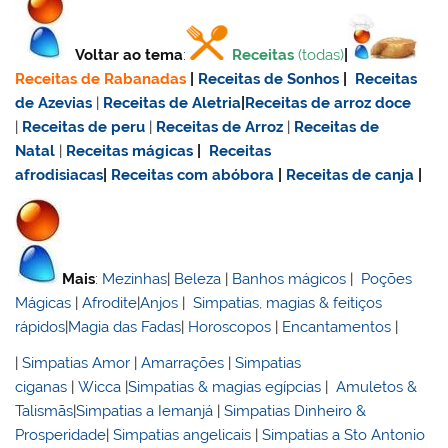
Voltar ao tema
:
Receitas
(todas)
|
Receitas de Rabanadas
|
Receitas de Sonhos
|
Receitas
de Azevias
|
Receitas de Aletria
|
Receitas de
arroz doce
|
Receitas de
peru
|
Receitas de Arroz
|
Receitas de
Natal
|
Receitas mágicas
|
Receitas
afrodisiacas
|
Receitas com abóbora
|
Receitas de canja
|
Mais
:
Mezinhas
|
Beleza
|
Banhos mágicos
|
Poções
Mágicas
|
Afrodite
|
Anjos
|
Simpatias, magias & feitiços
rápidos
|
Magia das Fadas
|
Horoscopos
|
Encantamentos
|
|
Simpatias Amor
|
Amarrações
|
Simpatias
ciganas
|
Wicca
|
Simpatias & magias egípcias
|
Amuletos &
Talismãs
|
Simpatias a Iemanjá
|
Simpatias Dinheiro &
Prosperidade
|
Simpatias angelicais
|
Simpatias a Sto Antonio