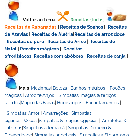
Voltar ao tema
:
Receitas
(todas)
|
Receitas de Rabanadas
|
Receitas de Sonhos
|
Receitas
de Azevias
|
Receitas de Aletria
|
Receitas de
arroz doce
|
Receitas de
peru
|
Receitas de Arroz
|
Receitas de
Natal
|
Receitas mágicas
|
Receitas
afrodisiacas
|
Receitas com abóbora
|
Receitas de canja
|
Mais
:
Mezinhas
|
Beleza
|
Banhos mágicos
|
Poções
Mágicas
|
Afrodite
|
Anjos
|
Simpatias, magias & feitiços
rápidos
|
Magia das Fadas
|
Horoscopos
|
Encantamentos
|
|
Simpatias Amor
|
Amarrações
|
Simpatias
ciganas
|
Wicca
|
Simpatias & magias egípcias
|
Amuletos &
Talismãs
|
Simpatias a Iemanjá
|
Simpatias Dinheiro &
Prosperidade
|
Simpatias angelicais
|
Simpatias a Sto Antonio