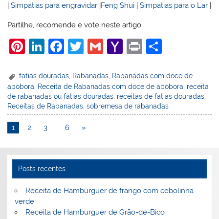
|
Simpatias para engravidar
|
Feng Shui
|
Simpatias para o Lar
|
Partilhe, recomende e vote neste artigo
Pi
Li
F
T
G
Y
Pr
S
nt
n
a
w
m
a
in
h
er
k
c
itt
ai
h
t
ar
fatias douradas
,
Rabanadas
,
Rabanadas com doce de
abóbora
,
Receita de Rabanadas com doce de abóbora
,
receita
e
e
e
er
l
o
e
de rabanadas ou fatias douradas
,
receitas de fatias douradas
,
st
dI
b
o
Receitas de Rabanadas
,
sobremesa de rabanadas
n
o
M
1
2
3
…
6
»
o
ai
k
l
Posts recentes
Receita de Hambúrguer de frango com cebolinha
verde
Receita de Hamburguer de Grão-de-Bico