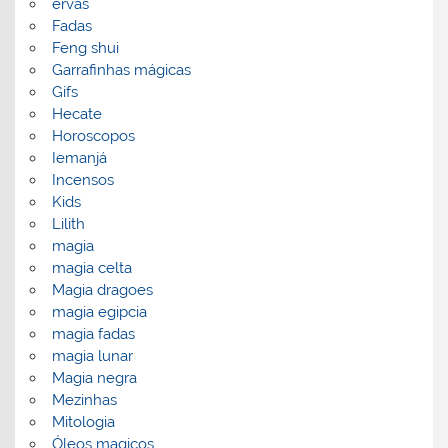
ervas
Fadas
Feng shui
Garrafinhas mágicas
Gifs
Hecate
Horoscopos
Iemanjá
Incensos
Kids
Lilith
magia
magia celta
Magia dragoes
magia egipcia
magia fadas
magia lunar
Magia negra
Mezinhas
Mitologia
Óleos magicos