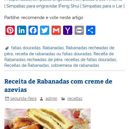
|
Simpatias para engravidar
|
Feng Shui
|
Simpatias para o Lar
|
Partilhe, recomende e vote neste artigo
Pi
Li
F
T
G
Y
Pr
S
nt
n
a
w
m
a
in
h
er
k
c
itt
ai
h
t
ar
fatias douradas
,
Rabanadas
,
Rabanadas recheadas de
pêra
,
receita de rabanadas ou fatias douradas
,
Receita de
e
e
e
er
l
o
e
Rabanadas recheadas de pêra
,
receitas de fatias douradas
,
st
dI
b
o
Receitas de Rabanadas
,
sobremesa de rabanadas
n
o
M
Receita de Rabanadas com creme de
o
ai
azevias
k
l
segunda-feira
admin
receitas