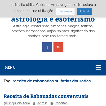
Skip
"este site utiliza Cookies. Ao navegar no site, estará a
to
content
Portal A&E – Portal
consentir a sua utilização.
.
."
Saiba mais
Entendi
astrologia e esoterismo
Astrologia, esoterismo, simpatias, magias, feitiços,
orações, horóscopos, anjos, salmos, significado dos
sonhos, oráculos, tarot e mais…
MENU
Tag:
receita de rabanadas ou fatias douradas
Receita de Rabanadas conventuais
segunda-feira
admin
receitas