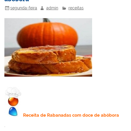
k
l
segunda-feira
admin
receitas
Receita
de Rabanadas com doce de abóbora
.