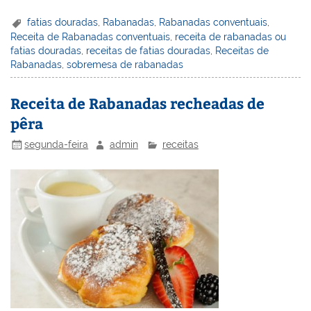
nt
n
a
w
m
a
in
h
er
k
c
itt
ai
h
t
ar
fatias douradas
,
Rabanadas
,
Rabanadas conventuais
,
Receita de Rabanadas conventuais
,
receita de rabanadas ou
e
e
e
er
l
o
e
fatias douradas
,
receitas de fatias douradas
,
Receitas de
st
dI
b
o
Rabanadas
,
sobremesa de rabanadas
n
o
M
Receita de Rabanadas recheadas de
o
ai
pêra
k
l
segunda-feira
admin
receitas