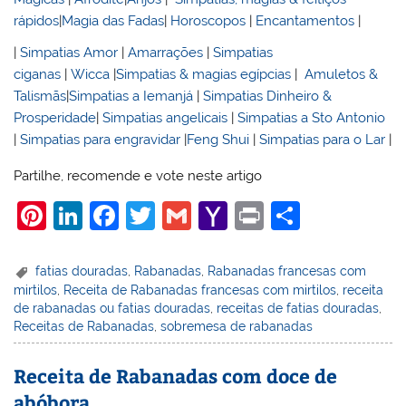
rápidos
|
Magia das Fadas
|
Horoscopos
|
Encantamentos
|
|
Simpatias Amor
|
Amarrações
|
Simpatias
ciganas
|
Wicca
|
Simpatias & magias egípcias
|
Amuletos &
Talismãs
|
Simpatias a Iemanjá
|
Simpatias Dinheiro &
Prosperidade
|
Simpatias angelicais
|
Simpatias a Sto Antonio
|
Simpatias para engravidar
|
Feng Shui
|
Simpatias para o Lar
|
Partilhe, recomende e vote neste artigo
Pi
Li
F
T
G
Y
Pr
S
nt
n
a
w
m
a
in
h
er
k
c
itt
ai
h
t
ar
fatias douradas
,
Rabanadas
,
Rabanadas francesas com
mirtilos
,
Receita de Rabanadas francesas com mirtilos
,
receita
e
e
e
er
l
o
e
de rabanadas ou fatias douradas
,
receitas de fatias douradas
,
st
dI
b
o
Receitas de Rabanadas
,
sobremesa de rabanadas
n
o
M
Receita de Rabanadas com doce de
o
ai
abóbora