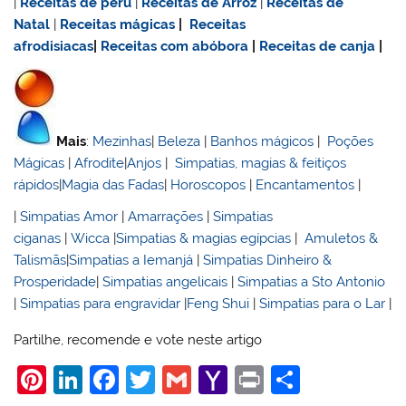
|
Receitas de
peru
|
Receitas de Arroz
|
Receitas de
Natal
|
Receitas mágicas
|
Receitas
afrodisiacas
|
Receitas com abóbora
|
Receitas de canja
|
Mais
:
Mezinhas
|
Beleza
|
Banhos mágicos
|
Poções
Mágicas
|
Afrodite
|
Anjos
|
Simpatias, magias & feitiços
rápidos
|
Magia das Fadas
|
Horoscopos
|
Encantamentos
|
|
Simpatias Amor
|
Amarrações
|
Simpatias
ciganas
|
Wicca
|
Simpatias & magias egípcias
|
Amuletos &
Talismãs
|
Simpatias a Iemanjá
|
Simpatias Dinheiro &
Prosperidade
|
Simpatias angelicais
|
Simpatias a Sto Antonio
|
Simpatias para engravidar
|
Feng Shui
|
Simpatias para o Lar
|
Partilhe, recomende e vote neste artigo
Pi
Li
F
T
G
Y
Pr
S