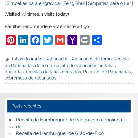
|
Simpatias para engravidar
|
Feng Shui
|
Simpatias para o Lar
|
(Visited 77 times, 1 visits today)
Partilhe, recomende e vote neste artigo
Pi
Li
F
T
G
Y
Pr
S
nt
n
a
w
m
a
in
h
er
k
c
itt
ai
h
t
ar
fatias douradas
,
Rabanadas
,
Rabanadas de forno
,
Receita
de Rabanadas de forno
,
receita de rabanadas ou fatias
e
e
e
er
l
o
e
douradas
,
receitas de fatias douradas
,
Receitas de Rabanadas
,
st
dI
b
o
sobremesa de rabanadas
n
o
M
o
ai
k
l
Posts recentes
Receita de Hambúrguer de frango com cebolinha
verde
Receita de Hamburguer de Grão-de-Bico