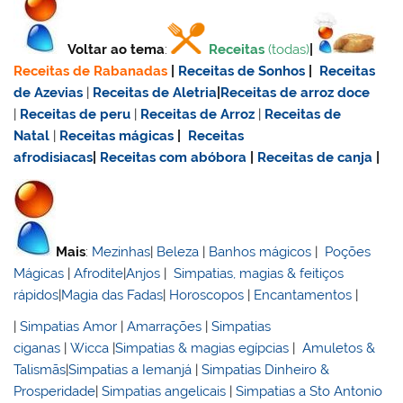
Voltar ao tema
:
Receitas
(todas)
|
Receitas de Rabanadas
|
Receitas de Sonhos
|
Receitas
de Azevias
|
Receitas de Aletria
|
Receitas de
arroz doce
|
Receitas de
peru
|
Receitas de Arroz
|
Receitas de
Natal
|
Receitas mágicas
|
Receitas
afrodisiacas
|
Receitas com abóbora
|
Receitas de canja
|
Mais
:
Mezinhas
|
Beleza
|
Banhos mágicos
|
Poções
Mágicas
|
Afrodite
|
Anjos
|
Simpatias, magias & feitiços
rápidos
|
Magia das Fadas
|
Horoscopos
|
Encantamentos
|
|
Simpatias Amor
|
Amarrações
|
Simpatias
ciganas
|
Wicca
|
Simpatias & magias egípcias
|
Amuletos &
Talismãs
|
Simpatias a Iemanjá
|
Simpatias Dinheiro &
Prosperidade
|
Simpatias angelicais
|
Simpatias a Sto Antonio