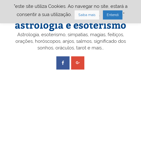
Skip
"este site utiliza Cookies. Ao navegar no site, estará a
to
content
Portal A&E – Portal
consentir a sua utilização.
.
."
Saiba mais
Entendi
astrologia e esoterismo
Astrologia, esoterismo, simpatias, magias, feitiços,
orações, horóscopos, anjos, salmos, significado dos
sonhos, oráculos, tarot e mais…