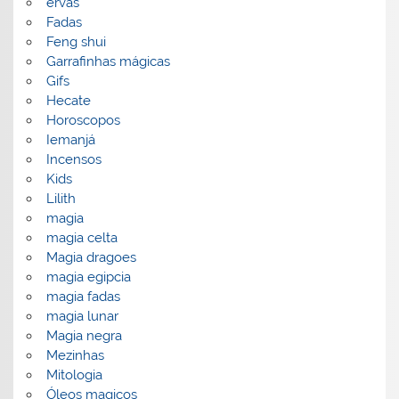
ervas
Fadas
Feng shui
Garrafinhas mágicas
Gifs
Hecate
Horoscopos
Iemanjá
Incensos
Kids
Lilith
magia
magia celta
Magia dragoes
magia egipcia
magia fadas
magia lunar
Magia negra
Mezinhas
Mitologia
Óleos magicos