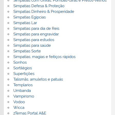
Simpatias com Orixás, Pombas-Giras e Pretos-velhos
Simpatias Defesa & Proteção
Simpatias Dinheiro & Prosperidade
Simpatias Egipcias
Simpatias Lar
Simpatias para dia de Reis
Simpatias para engravidar
Simpatias para estudos
Simpatias para saúde
Simpatias Sorte
Simpatias, magias e feitiços rápidos
Sonhos
Sortilégios
Supertições
Talismãs, amuletos e patuás
Templarios
Umbanda
Vampirismo
Vodoo
Wicca
zTemas Portal A&E