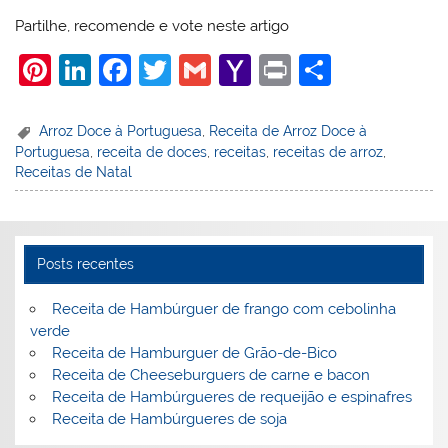
Partilhe, recomende e vote neste artigo
Pi
Li
F
T
G
Y
Pr
S
nt
n
a
w
m
a
in
h
er
k
c
itt
ai
h
t
ar
Arroz Doce à Portuguesa
,
Receita de Arroz Doce à
Portuguesa
,
receita de doces
,
receitas
,
receitas de arroz
,
e
e
e
er
l
o
e
Receitas de Natal
st
dI
b
o
n
o
M
o
ai
Posts recentes
k
l
Receita de Hambúrguer de frango com cebolinha
verde
Receita de Hamburguer de Grão-de-Bico
Receita de Cheeseburguers de carne e bacon
Receita de Hambúrgueres de requeijão e espinafres
Receita de Hambúrgueres de soja