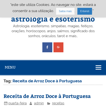
Skip
"este site utiliza Cookies. Ao navegar no site, estará a
to
content
Portal A&E – Portal
consentir a sua utilização.
.
."
Saiba mais
Entendi
astrologia e esoterismo
Astrologia, esoterismo, simpatias, magias, feitiços,
orações, horóscopos, anjos, salmos, significado dos
sonhos, oráculos, tarot e mais…
MENU
Tag:
Receita de Arroz Doce à Portuguesa
Receita de Arroz Doce à Portuguesa
quarta-feira
admin
receitas