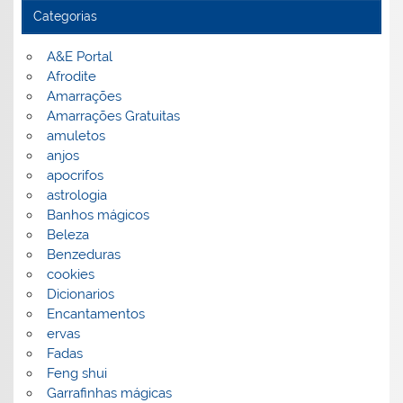
Categorias
A&E Portal
Afrodite
Amarrações
Amarrações Gratuitas
amuletos
anjos
apocrifos
astrologia
Banhos mágicos
Beleza
Benzeduras
cookies
Dicionarios
Encantamentos
ervas
Fadas
Feng shui
Garrafinhas mágicas