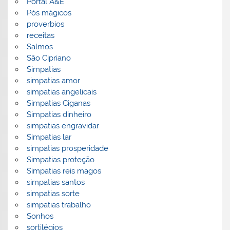
Portal A&E
Pós mágicos
proverbios
receitas
Salmos
São Cipriano
Simpatias
simpatias amor
simpatias angelicais
Simpatias Ciganas
Simpatias dinheiro
simpatias engravidar
Simpatias lar
simpatias prosperidade
Simpatias proteção
Simpatias reis magos
simpatias santos
simpatias sorte
simpatias trabalho
Sonhos
sortilégios