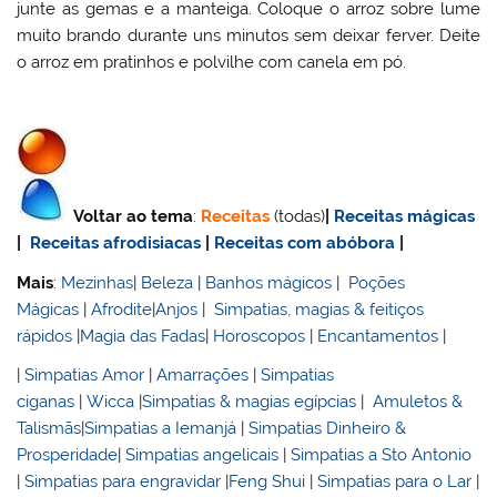
junte as gemas e a manteiga. Coloque o arroz sobre lume
muito brando durante uns minutos sem deixar ferver. Deite
o arroz em pratinhos e polvilhe com canela em pó.
Voltar ao tema
:
Receitas
(todas)
|
Receitas mágicas
|
Receitas afrodisiacas
|
Receitas com abóbora
|
Mais
:
Mezinhas
|
Beleza
|
Banhos mágicos
|
Poções
Mágicas
|
Afrodite
|
Anjos
|
Simpatias, magias & feitiços
rápidos
|
Magia das Fadas
|
Horoscopos
|
Encantamentos
|
|
Simpatias Amor
|
Amarrações
|
Simpatias
ciganas
|
Wicca
|
Simpatias & magias egípcias
|
Amuletos &
Talismãs
|
Simpatias a Iemanjá
|
Simpatias Dinheiro &
Prosperidade
|
Simpatias angelicais
|
Simpatias a Sto Antonio
|
Simpatias para engravidar
|
Feng Shui
|
Simpatias para o Lar
|