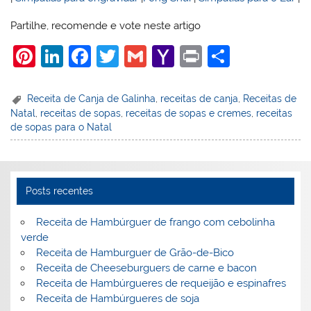
Partilhe, recomende e vote neste artigo
Pi
Li
F
T
G
Y
Pr
S
nt
n
a
w
m
a
in
h
er
k
c
itt
ai
h
t
ar
Receita de Canja de Galinha
,
receitas de canja
,
Receitas de
Natal
,
receitas de sopas
,
receitas de sopas e cremes
,
receitas
e
e
e
er
l
o
e
de sopas para o Natal
st
dI
b
o
n
o
M
o
ai
Posts recentes
k
l
Receita de Hambúrguer de frango com cebolinha
verde
Receita de Hamburguer de Grão-de-Bico
Receita de Cheeseburguers de carne e bacon
Receita de Hambúrgueres de requeijão e espinafres
Receita de Hambúrgueres de soja