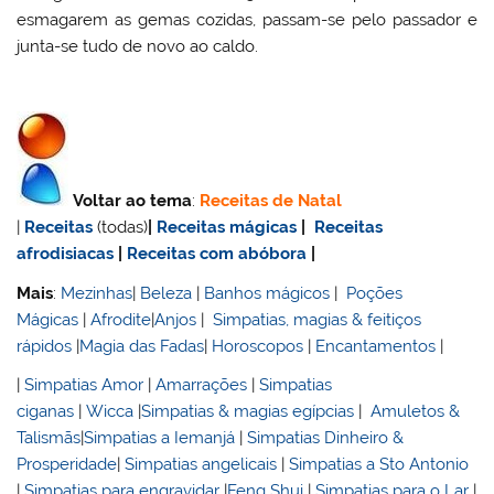
esmagarem as gemas cozidas, passam-se pelo passador e
junta-se tudo de novo ao caldo.
Voltar ao tema
:
Receitas de Natal
|
Receitas
(todas)
|
Receitas mágicas
|
Receitas
afrodisiacas
|
Receitas com abóbora
|
Mais
:
Mezinhas
|
Beleza
|
Banhos mágicos
|
Poções
Mágicas
|
Afrodite
|
Anjos
|
Simpatias, magias & feitiços
rápidos
|
Magia das Fadas
|
Horoscopos
|
Encantamentos
|
|
Simpatias Amor
|
Amarrações
|
Simpatias
ciganas
|
Wicca
|
Simpatias & magias egípcias
|
Amuletos &
Talismãs
|
Simpatias a Iemanjá
|
Simpatias Dinheiro &
Prosperidade
|
Simpatias angelicais
|
Simpatias a Sto Antonio
|
Simpatias para engravidar
|
Feng Shui
|
Simpatias para o Lar
|