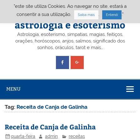
Skip
"este site utiliza Cookies. Ao navegar no site, estará a
to
content
Portal A&E – Portal
consentir a sua utilização.
.
."
Saiba mais
Entendi
astrologia e esoterismo
Astrologia, esoterismo, simpatias, magias, feitiços,
orações, horóscopos, anjos, salmos, significado dos
sonhos, oráculos, tarot e mais…
MENU
Tag:
Receita de Canja de Galinha
Receita de Canja de Galinha
quarta-feira
admin
receitas