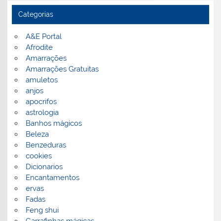
Categorias
A&E Portal
Afrodite
Amarrações
Amarrações Gratuitas
amuletos
anjos
apocrifos
astrologia
Banhos mágicos
Beleza
Benzeduras
cookies
Dicionarios
Encantamentos
ervas
Fadas
Feng shui
Garrafinhas mágicas